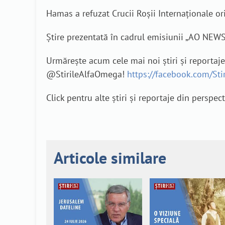
Hamas a refuzat Crucii Roșii Internaționale ori
Știre prezentată în cadrul emisiunii „AO NEW
Urmărește acum cele mai noi știri și reportaj
@StirileAlfaOmega!
https://facebook.com/St
Click pentru alte știri și reportaje din perspec
Articole similare