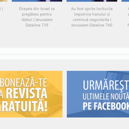
 |
Orașele din Israel se
Au fost oprite loviturile
pregătesc pentru
împotriva Iranului și
război | Jerusalem
continuă negocierile |
Dateline 739
Jerusalem Dateline 740