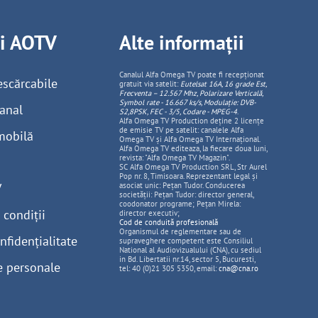
ii AOTV
Alte informații
Canalul Alfa Omega TV poate fi recepționat
escărcabile
gratuit via satelit:
Eutelsat 16A, 16 grade Est,
Frecventa – 12.567 Mhz, Polarizare
Vertica
lă,
Symbol rate - 16.667 ks/s, Modulație: DVB-
anal
S2,8PSK, FEC - 3/5, Codare - MPEG-4
.
Alfa Omega TV Production deține 2 licențe
de emisie TV pe satelit: canalele Alfa
mobilă
Omega TV și Alfa Omega TV Internațional.
Alfa Omega TV editeaza, la fiecare doua luni,
revista: "Alfa Omega TV Magazin".
SC Alfa Omega TV Production SRL, Str Aurel
Pop nr. 8, Timisoara. Reprezentant legal și
V
asociat unic: Pețan Tudor. Conducerea
societății: Pețan Tudor: director general,
coodonator programe; Pețan Mirela:
 condiții
director executiv;
Cod de conduită profesională
Organismul de reglementare sau de
nfidențialitate
supraveghere competent este Consiliul
National al Audiovizualului (CNA), cu sediul
in Bd. Libertatii nr.14, sector 5, Bucuresti,
e personale
tel: 40 (0)21 305 5350, email:
cna@cna.ro