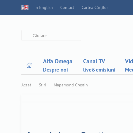
in English
Contact
Cartea Cărților
Type 2 or more characters for
results.
Alfa Omega
Canal TV
Vi
Despre noi
live&emisiuni
Med
Acasă
Știri
Mapamond Creștin