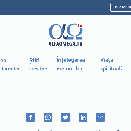
Rugăciun
Înțelegerea
Viața
deo
Știri
vremurilor
spirituală
iacenter
creștine