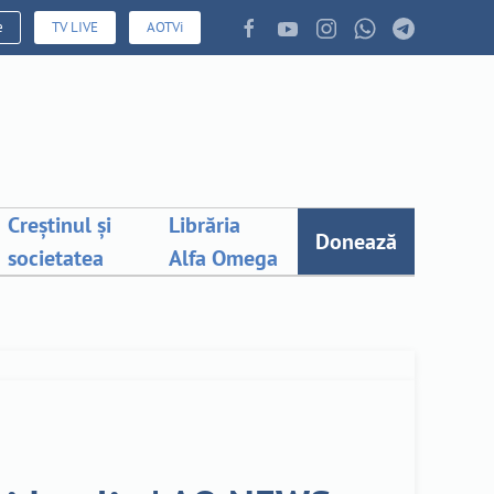
e
TV LIVE
AOTVi
Creștinul și
Librăria
Donează
societatea
Alfa Omega