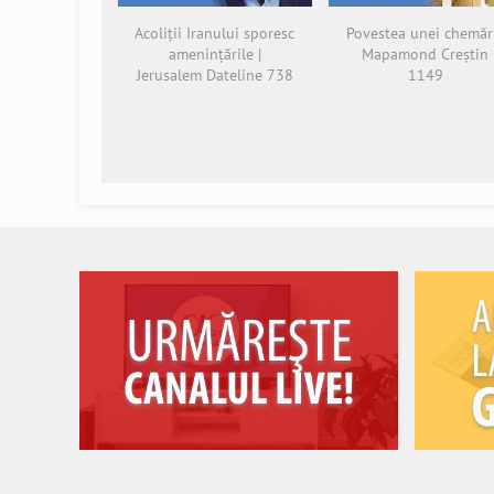
Acoliții Iranului sporesc
Povestea unei chemări
amenințările |
Mapamond Creștin
Jerusalem Dateline 738
1149