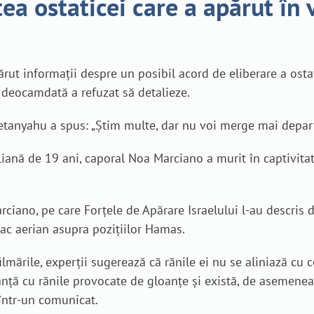
ea ostaticei care a apărut în
ărut informații despre un posibil acord de eliberare a ostat
 deocamdată a refuzat să detalieze.
 Netanyahu a spus: „Știm multe, dar nu voi merge mai depart
eliană de 19 ani, caporal Noa Marciano a murit în captivita
ciano, pe care Forțele de Apărare Israelului l-au descris d
tac aerian asupra pozițiilor Hamas.
lmările, experții sugerează că rănile ei nu se aliniază cu c
ă cu rănile provocate de gloanțe și există, de asemenea, u
 într-un comunicat.