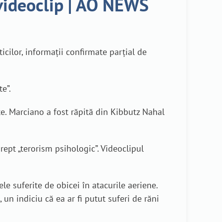
 videoclip | AO NEWS
icilor, informații confirmate parțial de
e”.
te. Marciano a fost răpită din Kibbutz Nahal
rept „terorism psihologic”. Videoclipul
ele suferite de obicei în atacurile aeriene.
n indiciu că ea ar fi putut suferi de răni