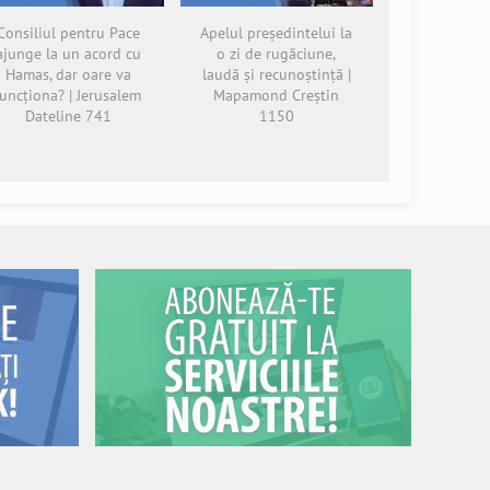
Consiliul pentru Pace
Apelul președintelui la
ajunge la un acord cu
o zi de rugăciune,
Hamas, dar oare va
laudă și recunoștință |
funcționa? | Jerusalem
Mapamond Creștin
Dateline 741
1150