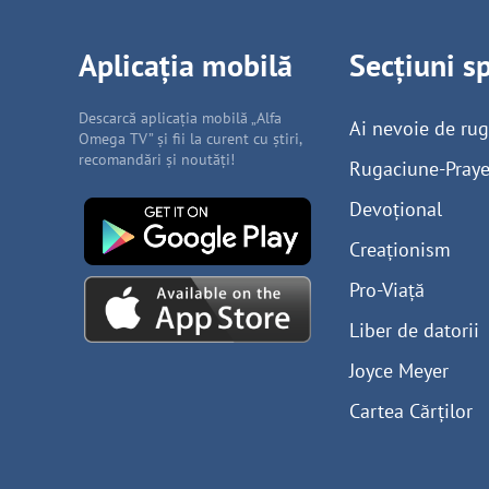
Aplicația mobilă
Secțiuni s
Descarcă aplicația mobilă „Alfa
Ai nevoie de ru
Omega TV” și fii la curent cu știri,
recomandări și noutăți!
Rugaciune-Praye
Devoțional
Creaționism
Pro-Viață
Liber de datorii
Joyce Meyer
Cartea Cărților