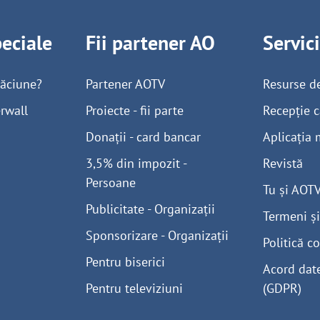
peciale
Fii partener AO
Servic
găciune?
Partener AOTV
Resurse d
rwall
Proiecte - fii parte
Recepție c
Donații - card bancar
Aplicația 
3,5% din impozit -
Revistă
Persoane
Tu și AOT
Publicitate - Organizații
Termeni și
Sponsorizare - Organizații
Politică co
Pentru biserici
Acord dat
Pentru televiziuni
(GDPR)