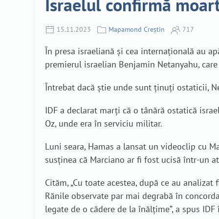
Israelul confirmă moart
15.11.2023
Mapamond Creștin
717
În presa israeliană și cea internațională au ap
premierul israelian Benjamin Netanyahu, care
Întrebat dacă știe unde sunt ținuți ostaticii,
IDF a declarat marți că o tânără ostatică isra
Oz, unde era în serviciu militar.
Luni seara, Hamas a lansat un videoclip cu Mar
susținea că Marciano ar fi fost ucisă într-un a
Cităm, „Cu toate acestea, după ce au analizat fi
Rănile observate par mai degrabă în concordanț
legate de o cădere de la înălțime”, a spus IDF