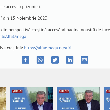
ce acces la prizonieri.
S” din 15 Noiembrie 2023.
e din perspectivă creștină accesând pagina noastră de fac
irileAlfaOmega
tivă creștină:
https://alfaomega.tv/stiri