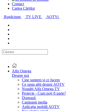
Contact
Cartea Cărților
Rugăciune
TV LIVE
AOTVi
Alfa Omega
Despre noi
Cine suntem și ce facem
Ce spun alții despre AOTV
Noutăți Alfa Omega TV
Proiecte - Cum poți fi parte?
Donează
Campanii media
Aplicația mobilă AOTV