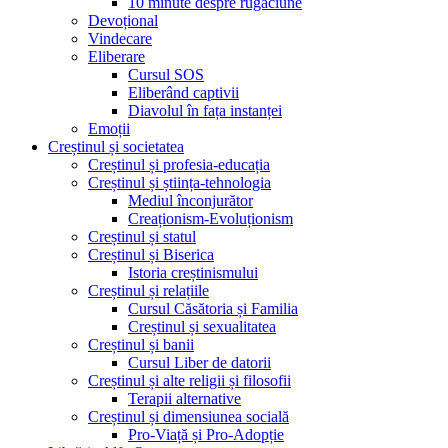
10 minute despre rugăciune
Devoțional
Vindecare
Eliberare
Cursul SOS
Eliberând captivii
Diavolul în fața instanței
Emoții
Creștinul și societatea
Creștinul și profesia-educația
Creștinul și știința-tehnologia
Mediul înconjurător
Creaționism-Evoluționism
Creștinul și statul
Creștinul și Biserica
Istoria creștinismului
Creștinul și relațiile
Cursul Căsătoria și Familia
Creștinul și sexualitatea
Creștinul și banii
Cursul Liber de datorii
Creștinul și alte religii și filosofii
Terapii alternative
Creștinul și dimensiunea socială
Pro-Viață și Pro-Adopție