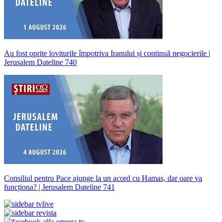
Au fost oprite loviturile împotriva Iranului și continuă negocierile |
Jerusalem Dateline 740
Consiliul pentru Pace ajunge la un acord cu Hamas, dar oare va
funcționa? | Jerusalem Dateline 741