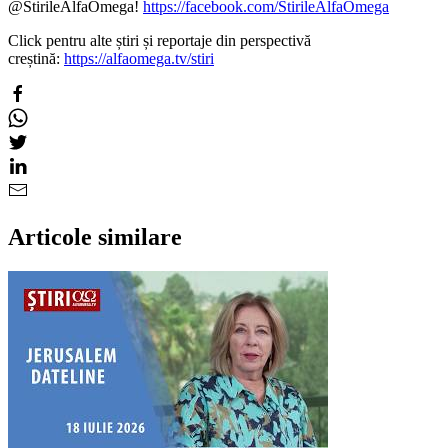
@StirileAlfaOmega!
https://facebook.com/StirileAlfaOmega
Click pentru alte știri și reportaje din perspectivă
creștină:
https://alfaomega.tv/stiri
Articole similare