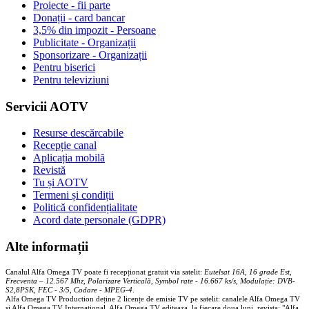
Proiecte - fii parte
Donații - card bancar
3,5% din impozit - Persoane
Publicitate - Organizații
Sponsorizare - Organizații
Pentru biserici
Pentru televiziuni
Servicii AOTV
Resurse descărcabile
Recepție canal
Aplicația mobilă
Revistă
Tu și AOTV
Termeni și condiții
Politică confidențialitate
Acord date personale (GDPR)
Alte informații
Canalul Alfa Omega TV poate fi recepționat gratuit via satelit:
Eutelsat 16A, 16 grade Est,
Frecventa – 12.567 Mhz, Polarizare
Vertica
lă, Symbol rate - 16.667 ks/s, Modulație: DVB-
S2,8PSK, FEC - 3/5, Codare - MPEG-4
.
Alfa Omega TV Production deține 2 licențe de emisie TV pe satelit: canalele Alfa Omega TV
și Alfa Omega TV Internațional. Alfa Omega TV editeaza, la fiecare doua luni, revista: "Alfa