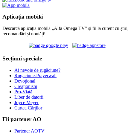
Aplicația mobilă
Descarcă aplicația mobilă „Alfa Omega TV” și fii la curent cu știri,
recomandări și noutăți!
Secțiuni speciale
Ai nevoie de rugăciune?
Rugaciune-Prayerwall
Devoțional
Creaționism
Pro-Viață
Liber de datorii
Joyce Meyer
Cartea Cărților
Fii partener AO
Partener AOTV