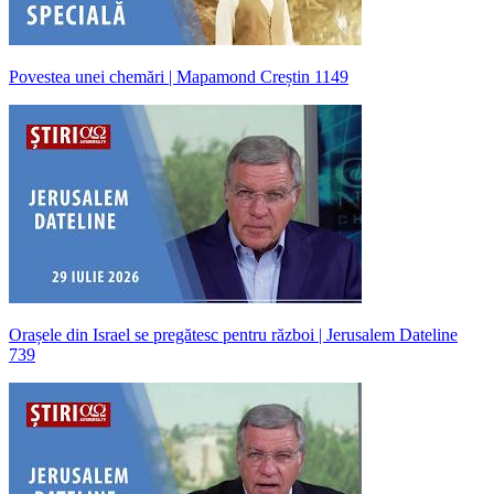
Povestea unei chemări | Mapamond Creștin 1149
Orașele din Israel se pregătesc pentru război | Jerusalem Dateline
739