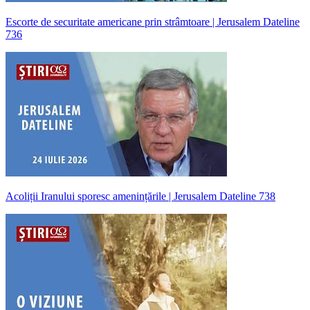
Escorte de securitate americane prin strâmtoare | Jerusalem Dateline
736
Acoliții Iranului sporesc amenințările | Jerusalem Dateline 738