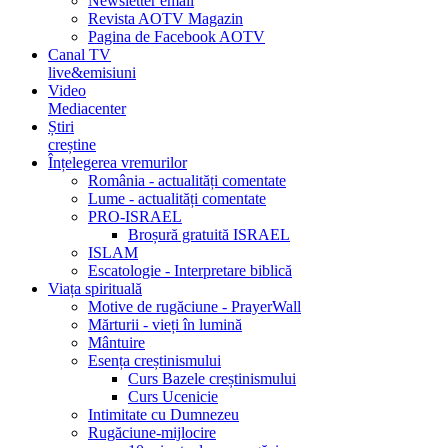
Newsletter email
Revista AOTV Magazin
Pagina de Facebook AOTV
Canal TV
live&emisiuni
Video
Mediacenter
Știri
creștine
Înțelegerea vremurilor
România - actualități comentate
Lume - actualități comentate
PRO-ISRAEL
Broșură gratuită ISRAEL
ISLAM
Escatologie - Interpretare biblică
Viața spirituală
Motive de rugăciune - PrayerWall
Mărturii - vieți în lumină
Mântuire
Esența creștinismului
Curs Bazele creștinismului
Curs Ucenicie
Intimitate cu Dumnezeu
Rugăciune-mijlocire