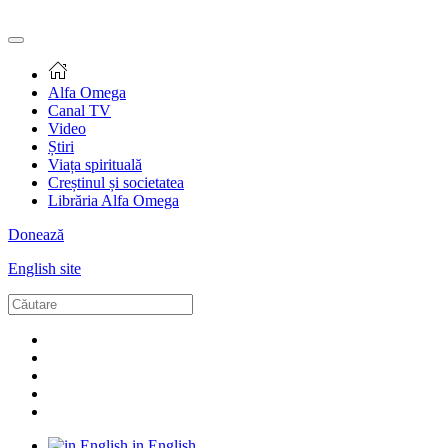
Alfa Omega
Canal TV
Video
Știri
Viața spirituală
Creștinul și societatea
Librăria Alfa Omega
Donează
English site
in English