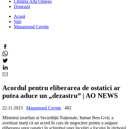
Librăria Alfa Omega
Donează
Acasă
Știri
Mapamond Creștin
Acordul pentru eliberarea de ostatici ar
putea aduce un „dezastru” | AO NEWS
22.11.2023
Mapamond Creștin
482
Ministrul israelian al Securității Naționale, Itamar Ben-Gvir, a
avertizat marți că un acord în curs de negociere pentru a asigura
eliberarea unor ostatici în schimbul unei încetări a focului în războiul