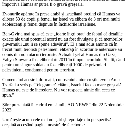
împotriva Hamas ar putea fi o gravă greșeală.
Zvonurile apărute în presa arabă și israeliană pretind că Hamas va
elibera 53 de copii și femei, iar Israel va elibera de 3 ori mai mulți
adolescenți și femei deținute în închisorile israeliene.
Ben-Gvir a mai spus că este „foarte îngrijorat” de faptul că detaliile
exacte ale unui potențial acord nu au fost divulgate și că membrilor
guvernului „nu li se spune adevărul”. El a mai adus aminte că în
trecut mulți teroriști palestinieni eliberați în acordurile anterioare au
comis din nou atacuri teroriste.
Actualul șef al Hamas din Gaza,
Yahya Sinwar a fost eliberat în 2011 în timpul acordului Shalit, când
pentru un singur soldat au fost eliberați 1000 de prizonieri
palestinieni, condamnați pentru terorism.
Comentând aceste informații, cunoscutul autor creștin evreu Amir
Tsarfati a scris pe Telegram că cităm „Israelul face o mare greșeală.
Hamas nu este de încredere. Nu vor respecta nimic din ceea ce
spun.”
Știre prezentată în cadrul emisiunii „AO NEWS” din 22 Noiembrie
2023.
Urmărește acum cele mai noi știri și reportaje din perspectivă
creștină accesând pagina noastră de facebook: