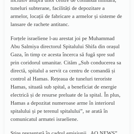
inclusiv asupra unor centre de comandă militară,
tuneluri subterane, facilități de depozitare a
armelor, locații de fabricare a armelor și sisteme de
lansare de rachete antitanc.
Forțele israeliene l-au arestat joi pe Muhammad
Abu Salmiya directorul Spitalului Shifa din orașul
Gaza, în timp ce acesta încerca să fugă spre sud
prin coridorul umanitar. Cităm „Sub conducerea sa
directă, spitalul a servit ca centru de comandă și
control al Hamas. Rețeaua de tuneluri teroriste
Hamas, situată sub spital, a beneficiat de energie
electrică și de resurse preluate de la spital. În plus,
Hamas a depozitat numeroase arme în interiorul
spitalului și pe terenul spitalului”, se arată în
comunicatul armatei israeliene.
Știre prezentată în cadrul emisiunii „AO NEWS”