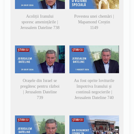
Acoliții Iranului
Povestea unei chemări |
sporesc amenințările |
Mapamond Creștin
Jerusalem Dateline 738
1149
Orașele din Israel se
Au fost oprite loviturile
pregătesc pentru război
împotriva Iranului și
| Jerusalem Dateline
continuă negocierile |
739
Jerusalem Dateline 740