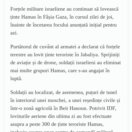
Forțele militare israeliene au continuat să lovească
ținte Hamas în Fâșia Gaza, în cursul zilei de joi,
înainte de încetarea focului anunțată inițial pentru
azi.
Purtătorul de cuvânt al armatei a declarat că forțele
terestre au lovit ținte teroriste în Jabaliya. Sprijiniți
de aviație și de drone, soldații israelieni au eliminat
mai multe grupuri Hamas, care s-au angajat în
luptă.
Soldații au localizat, de asemenea, puțuri de tunel
în interiorul unei moschei, a unei reședințe civile și
într-o zonă agricolă în Beit Hanoun. Potrivit IDF,
loviturile aeriene din ultima zi au fost efectuate
asupra a peste 300 de ținte teroriste Hamas,