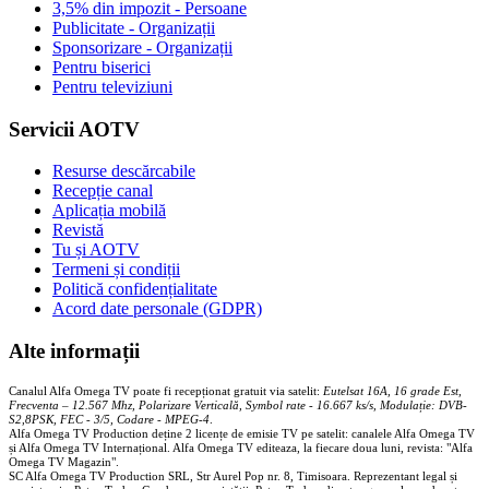
3,5% din impozit - Persoane
Publicitate - Organizații
Sponsorizare - Organizații
Pentru biserici
Pentru televiziuni
Servicii AOTV
Resurse descărcabile
Recepție canal
Aplicația mobilă
Revistă
Tu și AOTV
Termeni și condiții
Politică confidențialitate
Acord date personale (GDPR)
Alte informații
Canalul Alfa Omega TV poate fi recepționat gratuit via satelit:
Eutelsat 16A, 16 grade Est,
Frecventa – 12.567 Mhz, Polarizare
Vertica
lă, Symbol rate - 16.667 ks/s, Modulație: DVB-
S2,8PSK, FEC - 3/5, Codare - MPEG-4
.
Alfa Omega TV Production deține 2 licențe de emisie TV pe satelit: canalele Alfa Omega TV
și Alfa Omega TV Internațional. Alfa Omega TV editeaza, la fiecare doua luni, revista: "Alfa
Omega TV Magazin".
SC Alfa Omega TV Production SRL, Str Aurel Pop nr. 8, Timisoara. Reprezentant legal și