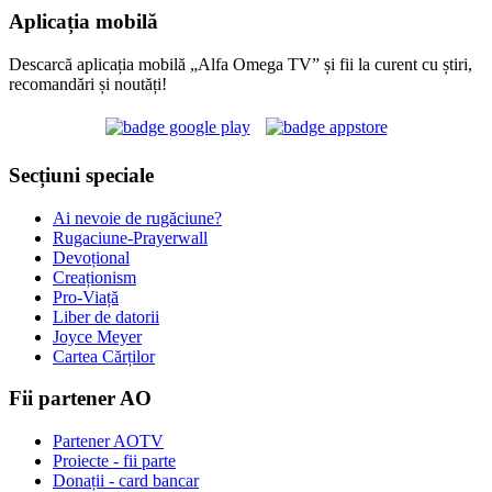
Aplicația mobilă
Descarcă aplicația mobilă „Alfa Omega TV” și fii la curent cu știri,
recomandări și noutăți!
Secțiuni speciale
Ai nevoie de rugăciune?
Rugaciune-Prayerwall
Devoțional
Creaționism
Pro-Viață
Liber de datorii
Joyce Meyer
Cartea Cărților
Fii partener AO
Partener AOTV
Proiecte - fii parte
Donații - card bancar