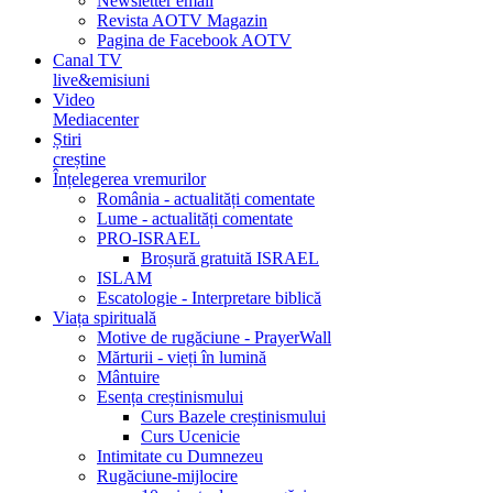
Newsletter email
Revista AOTV Magazin
Pagina de Facebook AOTV
Canal TV
live&emisiuni
Video
Mediacenter
Știri
creștine
Înțelegerea vremurilor
România - actualități comentate
Lume - actualități comentate
PRO-ISRAEL
Broșură gratuită ISRAEL
ISLAM
Escatologie - Interpretare biblică
Viața spirituală
Motive de rugăciune - PrayerWall
Mărturii - vieți în lumină
Mântuire
Esența creștinismului
Curs Bazele creștinismului
Curs Ucenicie
Intimitate cu Dumnezeu
Rugăciune-mijlocire