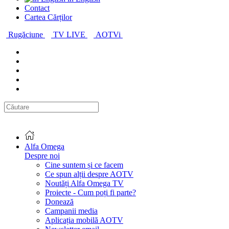
Contact
Cartea Cărților
Rugăciune
TV LIVE
AOTVi
Alfa Omega
Despre noi
Cine suntem și ce facem
Ce spun alții despre AOTV
Noutăți Alfa Omega TV
Proiecte - Cum poți fi parte?
Donează
Campanii media
Aplicația mobilă AOTV