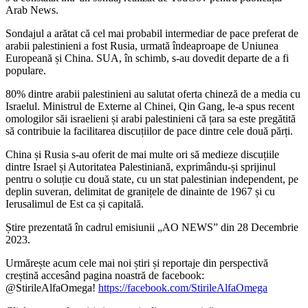
Arab News.
Sondajul a arătat că cel mai probabil intermediar de pace preferat de
arabii palestinieni a fost Rusia, urmată îndeaproape de Uniunea
Europeană și China. SUA, în schimb, s-au dovedit departe de a fi
populare.
80% dintre arabii palestinieni au salutat oferta chineză de a media cu
Israelul. Ministrul de Externe al Chinei, Qin Gang, le-a spus recent
omologilor săi israelieni și arabi palestinieni că țara sa este pregătită
să contribuie la facilitarea discuțiilor de pace dintre cele două părți.
China și Rusia s-au oferit de mai multe ori să medieze discuțiile
dintre Israel și Autoritatea Palestiniană, exprimându-și sprijinul
pentru o soluție cu două state,
cu un stat palestinian independent, pe
deplin suveran, delimitat de granițele de dinainte de 1967 și cu
Ierusalimul de Est ca și capitală.
Știre prezentată în cadrul emisiunii „AO NEWS” din 28 Decembrie
2023.
Urmărește acum cele mai noi știri și reportaje din perspectivă
creștină accesând pagina noastră de facebook:
@StirileAlfaOmega!
https://facebook.com/StirileAlfaOmega