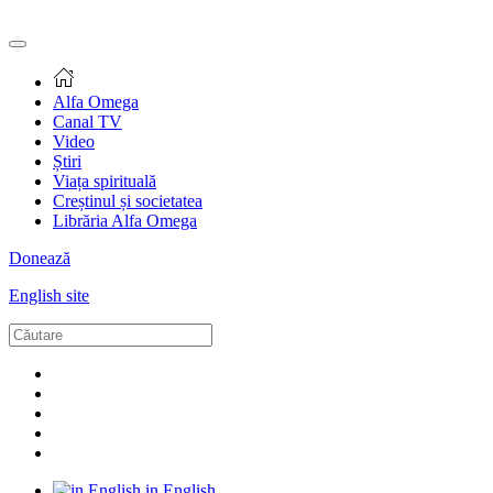
Alfa Omega
Canal TV
Video
Știri
Viața spirituală
Creștinul și societatea
Librăria Alfa Omega
Donează
English site
in English