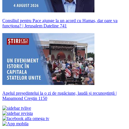
Consiliul pentru Pace ajunge la un acord cu Hamas, dar oare va
funcționa? | Jerusalem Dateline 741
Apelul președintelui la o zi de rugăciune, laudă și recunoștință |
Mapamond Creștin 1150