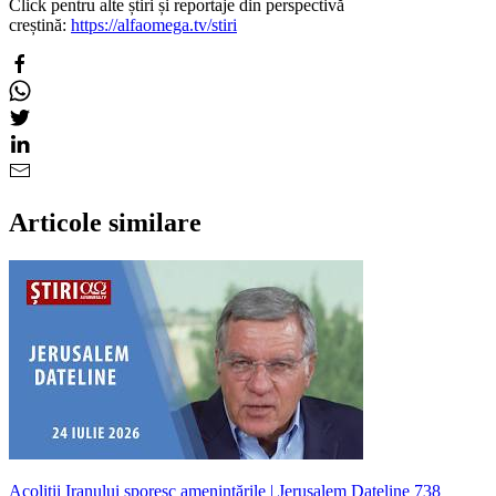
Click pentru alte știri și reportaje din perspectivă
creștină:
https://alfaomega.tv/stiri
Articole similare
Acoliții Iranului sporesc amenințările | Jerusalem Dateline 738