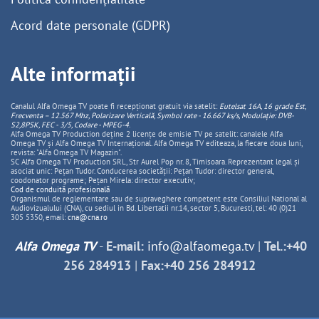
Acord date personale (GDPR)
Alte informații
Canalul Alfa Omega TV poate fi recepționat gratuit via satelit:
Eutelsat 16A, 16 grade Est,
Frecventa – 12.567 Mhz, Polarizare
Vertica
lă, Symbol rate - 16.667 ks/s, Modulație: DVB-
S2,8PSK, FEC - 3/5, Codare - MPEG-4
.
Alfa Omega TV Production deține 2 licențe de emisie TV pe satelit: canalele Alfa
Omega TV și Alfa Omega TV Internațional. Alfa Omega TV editeaza, la fiecare doua luni,
revista: "Alfa Omega TV Magazin".
SC Alfa Omega TV Production SRL, Str Aurel Pop nr. 8, Timisoara. Reprezentant legal și
asociat unic: Pețan Tudor. Conducerea societății: Pețan Tudor: director general,
coodonator programe; Pețan Mirela: director executiv;
Cod de conduită profesională
Organismul de reglementare sau de supraveghere competent este Consiliul National al
Audiovizualului (CNA), cu sediul in Bd. Libertatii nr.14, sector 5, Bucuresti, tel: 40 (0)21
305 5350, email:
cna@cna.ro
Alfa Omega TV
-
E-mail:
info@alfaomega.tv
|
Tel.:+40
256 284913
|
Fax:+40 256 284912