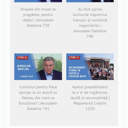
Orașele din Israel se
Au fost oprite
pregătesc pentru
loviturile împotriva
război | Jerusalem
Iranului și continuă
Dateline 739
negocierile |
Jerusalem Dateline
740
Consiliul pentru Pace
Apelul președintelui
ajunge la un acord cu
la o zi de rugăciune,
Hamas, dar oare va
laudă și recunoștință |
funcționa? | Jerusalem
Mapamond Creștin
Dateline 741
1150