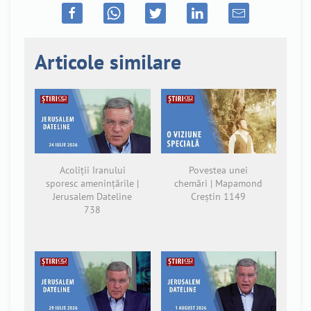
Articole similare
Acoliții Iranului
Povestea unei
sporesc amenințările |
chemări | Mapamond
Jerusalem Dateline
Creștin 1149
738