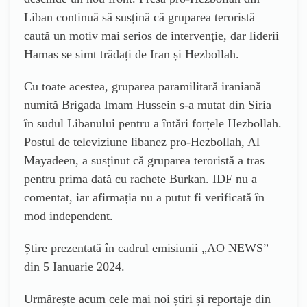
Liban continuă să susțină că gruparea teroristă
caută un motiv mai serios de intervenție, dar liderii
Hamas se simt trădați de Iran și Hezbollah.
Cu toate acestea, gruparea paramilitară iraniană
numită Brigada Imam Hussein s-a mutat din Siria
în sudul Libanului pentru a întări forțele Hezbollah
.
Postul de televiziune libanez pro-Hezbollah, Al
Mayadeen, a susținut că gruparea teroristă a tras
pentru prima dată cu rachete Burkan. IDF nu a
comentat, iar afirmația nu a putut fi verificată în
mod independent.
Știre prezentată în cadrul emisiunii „AO NEWS”
din 5 Ianuarie 2024.
Urmărește acum cele mai noi știri și reportaje din