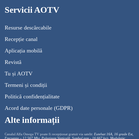
Servicii AOTV
Resurse descărcabile
Recepție canal
Aplicația mobilă
Revistă
Tu și AOTV
Termeni și condiții
Politică confidențialitate
Acord date personale (GDPR)
Alte informații
Canalul Alfa Omega TV poate fi recepționat gratuit via satelit:
Eutelsat 16A, 16 grade Est,
Frecventa – 12.567 Mhz, Polarizare
Vertica
lă, Symbol rate - 16.667 ks/s, Modulație: