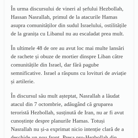
În urma discursului de vineri al șefului Hezbollah,
Hassan Nasrallah, primul de la atacurile Hamas
asupra comunităților din sudul Israelului, ostilitățile
de la granița cu Libanul nu au escaladat prea mult.
În ultimele 48 de ore au avut loc mai multe lansări
de rachete și obuze de mortier dinspre Liban către
comunitățile din Israel, dar fără pagube
semnificative. Israel a răspuns cu lovituri de aviație
și artilerie.
În discursul său mult așteptat, Nasrallah a lăudat
atacul din 7 octombrie, adăugând că gruparea
teroristă Hezbollah, susținută de Iran, nu ar fi avut
cunoștințe despre planurile Hamas. Totuși
Nasrallah nu și-a exprimat nicio intenție clară de a
deschide un nou front. Presa pro-Hezbollah din