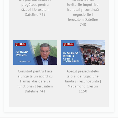
pregătesc pentru
loviturile împotriva
război | Jerusalem
Iranului și continuă
Dateline 739
negocierile |
Jerusalem Dateline
740
Consiliul pentru Pace
Apelul președintelui
ajunge la un acord cu
la o zi de rugăciune,
Hamas, dar oare va
laudă și recunoștință |
funcționa? | Jerusalem
Mapamond Creștin
Dateline 741
1150