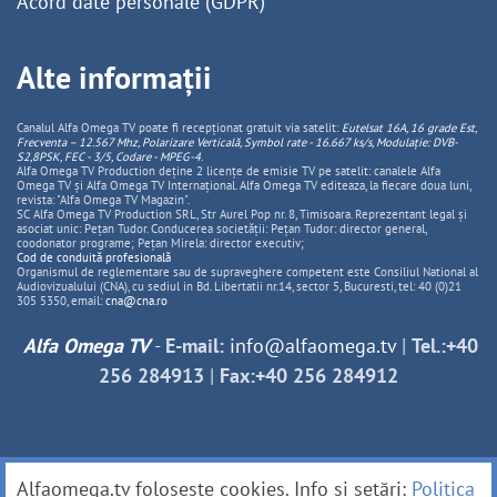
Acord date personale (GDPR)
Alte informații
Canalul Alfa Omega TV poate fi recepționat gratuit via satelit:
Eutelsat 16A, 16 grade Est,
Frecventa – 12.567 Mhz, Polarizare
Vertica
lă, Symbol rate - 16.667 ks/s, Modulație: DVB-
S2,8PSK, FEC - 3/5, Codare - MPEG-4
.
Alfa Omega TV Production deține 2 licențe de emisie TV pe satelit: canalele Alfa
Omega TV și Alfa Omega TV Internațional. Alfa Omega TV editeaza, la fiecare doua luni,
revista: "Alfa Omega TV Magazin".
SC Alfa Omega TV Production SRL, Str Aurel Pop nr. 8, Timisoara. Reprezentant legal și
asociat unic: Pețan Tudor. Conducerea societății: Pețan Tudor: director general,
coodonator programe; Pețan Mirela: director executiv;
Cod de conduită profesională
Organismul de reglementare sau de supraveghere competent este Consiliul National al
Audiovizualului (CNA), cu sediul in Bd. Libertatii nr.14, sector 5, Bucuresti, tel: 40 (0)21
305 5350, email:
cna@cna.ro
Alfa Omega TV
-
E-mail:
info@alfaomega.tv
|
Tel.:+40
256 284913
|
Fax:+40 256 284912
Alfaomega.tv folosește cookies. Info și setări:
Politica