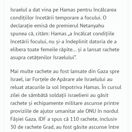
Israelul a dat vina pe Hamas pentru încălcarea
condițiilor încetării temporare a focului.
O
declarație emisă de premierul Netanyahu
spunea că, cităm: Hamas „a încălcat condițiile
încetării focului, nu și-a îndeplinit datoria de a
elibera toate femeile răpite... și a lansat rachete
asupra cetățenilor Israelului”.
Mai multe rachete au fost lansate din Gaza spre
Israel, iar Forțele de Apărare ale Israelului au
reluat atacurile la sol împotriva Hamas. În cursul
zilei de sâmbătă soldații israelieni au găsit
rachete și echipamente militare ascunse printre
proviziile de ajutor umanitar ale ONU în nordul
Fâșiei Gaza. IDF a spus că 110 rachete, inclusiv
30 de rachete Grad, au fost găsite ascunse între