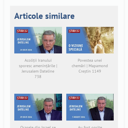
Articole similare
Acoliții Iranului
Povestea unei
sporesc amenințările |
chemări | Mapamond
Jerusalem Dateline
Creștin 1149
738
Orașele din Israel se
Au fost oprite