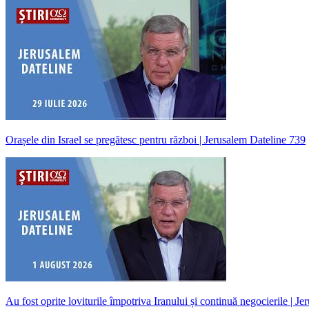
Orașele din Israel se pregătesc pentru război | Jerusalem Dateline 739
Au fost oprite loviturile împotriva Iranului și continuă negocierile | J