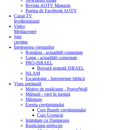
Newsletter email
Revista AOTV Magazin
Pagina de Facebook AOTV
Canal TV
live&emisiuni
Video
Mediacenter
Știri
creștine
Înțelegerea vremurilor
România - actualități comentate
Lume - actualități comentate
PRO-ISRAEL
Broșură gratuită ISRAEL
ISLAM
Escatologie - Interpretare biblică
Viața spirituală
Motive de rugăciune - PrayerWall
Mărturii - vieți în lumină
Mântuire
Esența creștinismului
Curs Bazele creștinismului
Curs Ucenicie
Intimitate cu Dumnezeu
Rugăciune-mijlocire