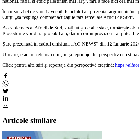
național, rasial și etnic palestinian mai larg”, fără a face nici cea mai
În cursul zilei de vineri avocații Israelului au prezentat argumente în ap
Curții „să respingă complet acuzațiile fără temei ale Africii de Sud”.
Acest demers al Africii de Sud, susținut și de alte state, urmărește ob
Procedurile vor dura probabil ani, dar un ordin provizoriu ar putea fi 
Știre prezentată în cadrul emisiunii „AO NEWS” din 12 Ianuarie 202
Urmărește acum cele mai noi știri și reportaje din perspectivă creșt
Click pentru alte știri și reportaje din perspectivă creștină:
https://alfao
Articole similare