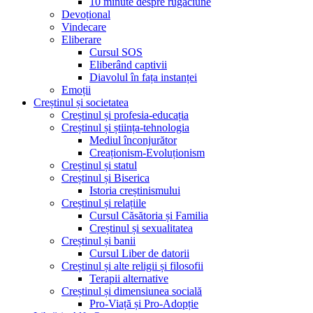
10 minute despre rugăciune
Devoțional
Vindecare
Eliberare
Cursul SOS
Eliberând captivii
Diavolul în fața instanței
Emoții
Creștinul și societatea
Creștinul și profesia-educația
Creștinul și știința-tehnologia
Mediul înconjurător
Creaționism-Evoluționism
Creștinul și statul
Creștinul și Biserica
Istoria creștinismului
Creștinul și relațiile
Cursul Căsătoria și Familia
Creștinul și sexualitatea
Creștinul și banii
Cursul Liber de datorii
Creștinul și alte religii și filosofii
Terapii alternative
Creștinul și dimensiunea socială
Pro-Viață și Pro-Adopție