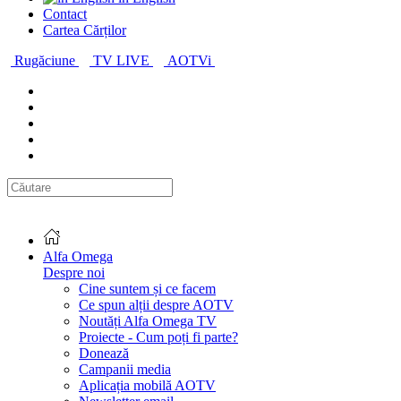
Contact
Cartea Cărților
Rugăciune
TV LIVE
AOTVi
Alfa Omega
Despre noi
Cine suntem și ce facem
Ce spun alții despre AOTV
Noutăți Alfa Omega TV
Proiecte - Cum poți fi parte?
Donează
Campanii media
Aplicația mobilă AOTV