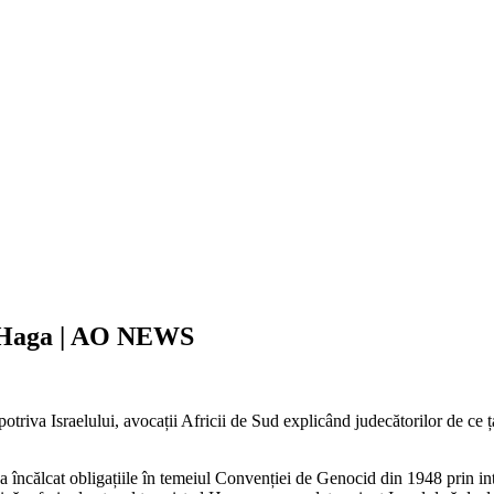
la Haga | AO NEWS
potriva Israelului, avocații Africii de Sud explicând judecătorilor de ce 
-a încălcat obligațiile în temeiul Convenției de Genocid din 1948
prin in