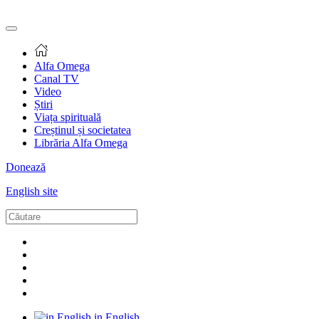
Alfa Omega
Canal TV
Video
Știri
Viața spirituală
Creștinul și societatea
Librăria Alfa Omega
Donează
English site
in English