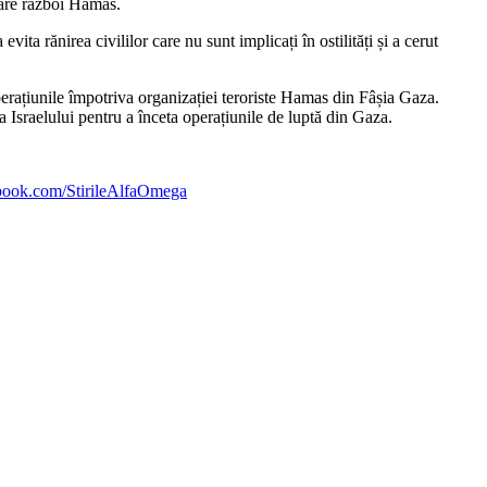
clare război Hamas.
vita rănirea civililor care nu sunt implicați în ostilități
și a cerut
perațiunile împotriva organizației teroriste Hamas din Fâșia Gaza.
 Israelului pentru a înceta operațiunile de luptă din Gaza.
ebook.com/StirileAlfaOmega