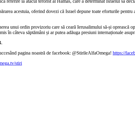
 mică referire la atacul terorist al Hamas, care a determinat Israelul să de
ărarea acestuia, oferind dovezi că Israel depune toate eforturile pentru a e
ținerea unui ordin provizoriu care să ceară Ierusalimului să-și oprească o
emis în câteva săptămâni și ar putea adăuga presiuni internaționale asupra
4.
ină accesând pagina noastră de facebook: @StirileAlfaOmega!
https://fac
mega.tv/stiri