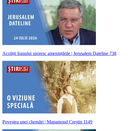
Acoliții Iranului sporesc amenințările | Jerusalem Dateline 738
Povestea unei chemări | Mapamond Creștin 1149