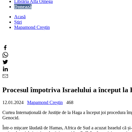
Librăria Alfa Omega
Donează
Acasă
Știri
Mapamond Creștin
Procesul împotriva Israelului a început 
12.01.2024
Mapamond Creștin
468
Curtea Internațională de Justiție de la Haga a început joi procedura îm
Genocid.
Într-o mișcare lăudată de Hamas, Africa de Sud a acuzat Israelul că și