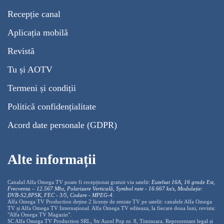
Recepție canal
Aplicația mobilă
Revistă
Tu și AOTV
Termeni și condiții
Politică confidențialitate
Acord date personale (GDPR)
Alte informații
Canalul Alfa Omega TV poate fi recepționat gratuit via satelit:
Eutelsat 16A, 16 grade Est,
Frecventa – 12.567 Mhz, Polarizare
Vertica
lă, Symbol rate - 16.667 ks/s, Modulație:
DVB-S2,8PSK, FEC - 3/5, Codare - MPEG-4
.
Alfa Omega TV Production deține 2 licențe de emisie TV pe satelit: canalele Alfa Omega
TV și Alfa Omega TV Internațional. Alfa Omega TV editeaza, la fiecare doua luni, revista:
"Alfa Omega TV Magazin".
SC Alfa Omega TV Production SRL, Str Aurel Pop nr. 8, Timisoara. Reprezentant legal și