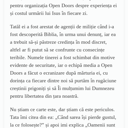
pentru organizația Open Doors despre experiența ei
și costul urmării lui Isus în fiecare zi.
Tatăl ei a fost arestat de agenții de miliție când i-a
fost descoperită Biblia, în urma unui denunț, iar ea
a trebuit să-și păstreze credința în mod discret,
altfel ar fi putut să se confrunte cu consecințe
teribile. Numele tinerei a fost schimbat din motive
evidente de securitate, iar o echipă media a Open
Doors a făcut o ecranizare după mărturia ei, cu
dorința ca fiecare dintre noi să purtăm în rugăciune
creștinii prigoniți și să Îi mulțumim lui Dumnezeu
pentru libertatea din țara noastră.
Nu știam ce carte este, dar știam că este periculos.
Tata îmi citea din ea: „Când sarea își pierde gustul,
la ce folosește?” și apoi imi explica „Oamenii sunt