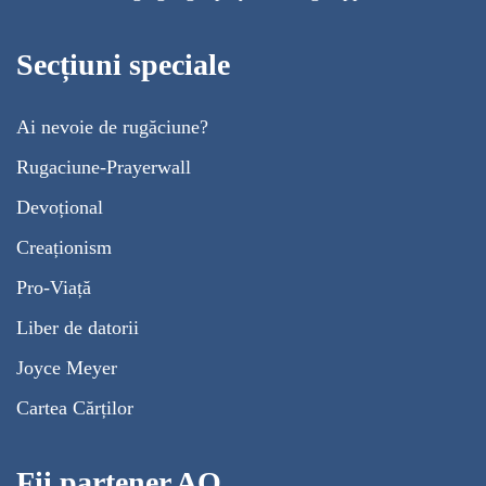
Secțiuni speciale
Ai nevoie de rugăciune?
Rugaciune-Prayerwall
Devoțional
Creaționism
Pro-Viață
Liber de datorii
Joyce Meyer
Cartea Cărților
Fii partener AO