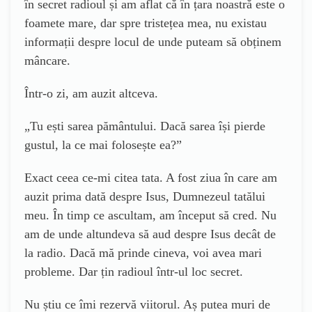
în secret radioul și am aflat că în țara noastră este o
foamete mare, dar spre tristețea mea, nu existau
informații despre locul de unde puteam să obținem
mâncare.
Într-o zi, am auzit altceva.
„
Tu ești sarea pământului. Dacă sarea își pierde
gustul, la ce mai folosește ea?”
Exact ceea ce-mi citea tata. A fost ziua în care am
auzit prima dată despre Isus, Dumnezeul tatălui
meu. În timp ce ascultam, am început să cred. Nu
am de unde altundeva să aud despre Isus decât de
la radio. Dacă mă prinde cineva, voi avea mari
probleme. Dar țin radioul într-ul loc secret.
Nu știu ce îmi rezervă viitorul. Aș putea muri de