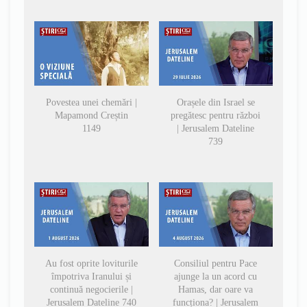
Povestea unei chemări |
Orașele din Israel se
Mapamond Creștin
pregătesc pentru război
1149
| Jerusalem Dateline
739
Au fost oprite loviturile
Consiliul pentru Pace
împotriva Iranului și
ajunge la un acord cu
continuă negocierile |
Hamas, dar oare va
Jerusalem Dateline 740
funcționa? | Jerusalem