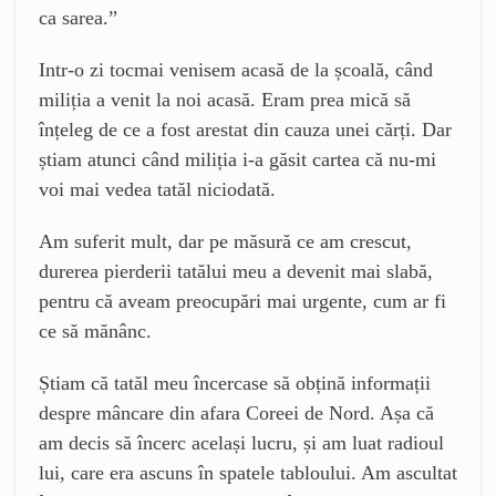
ca sarea.”
Intr-o zi tocmai venisem acasă de la școală, când
miliția a venit la noi acasă. Eram prea mică să
înțeleg de ce a fost arestat din cauza unei cărți. Dar
știam atunci când miliția i-a găsit cartea că nu-mi
voi mai vedea tatăl niciodată.
Am suferit mult, dar pe măsură ce am crescut,
durerea pierderii tatălui meu a devenit mai slabă,
pentru că aveam preocupări mai urgente, cum ar fi
ce să mănânc.
Știam că tatăl meu încercase să obțină informații
despre mâncare din afara Coreei de Nord. Așa că
am decis să încerc același lucru, și am luat radioul
lui, care era ascuns în spatele tabloului. Am ascultat