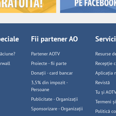
peciale
Fii partener AO
Servic
găciune?
Partener AOTV
Resurse d
rwall
Proiecte - fii parte
Recepție c
Donații - card bancar
Aplicația 
3,5% din impozit -
Revistă
Persoane
Tu și AOT
Publicitate - Organizații
Termeni și
Sponsorizare - Organizații
Politică co