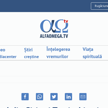
Rugăciun
Înțelegerea
Viața
deo
Știri
vremurilor
spirituală
iacenter
creștine