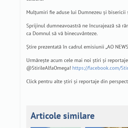
Mulțumiri fie aduse lui Dumnezeu și bisericii 
Sprijinul dumneavoastră ne încurajează să rămâ
ca Domnul să vă binecuvânteze.
Știre prezentată în cadrul emisiunii „AO NEWS
Urmărește acum cele mai noi știri și reportaj
@StirileAlfaOmega!
https://facebook.com/St
Click pentru alte știri și reportaje din perspec
Articole similare