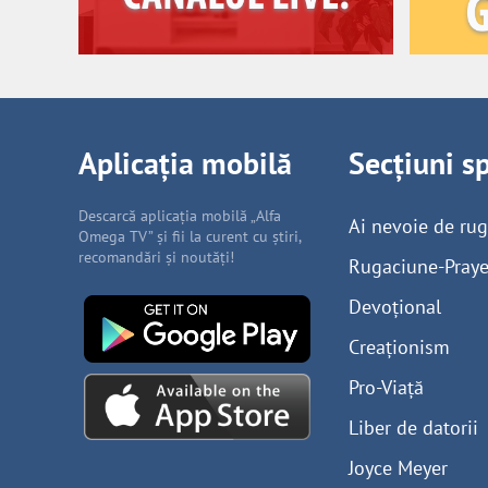
Aplicația mobilă
Secțiuni s
Descarcă aplicația mobilă „Alfa
Ai nevoie de ru
Omega TV” și fii la curent cu știri,
recomandări și noutăți!
Rugaciune-Praye
Devoțional
Creaționism
Pro-Viață
Liber de datorii
Joyce Meyer