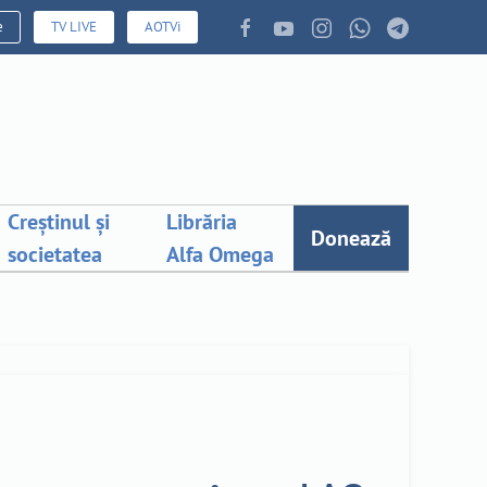
e
TV LIVE
AOTVi
Creștinul și
Librăria
Donează
societatea
Alfa Omega