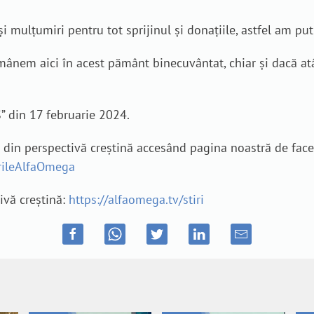
și mulțumiri pentru tot sprijinul și donațiile, astfel am pu
nem aici în acest pământ binecuvântat, chiar și dacă atât 
” din 17 februarie 2024.
e din perspectivă creștină accesând pagina noastră de fac
irileAlfaOmega
tivă creștină:
https://alfaomega.tv/stiri