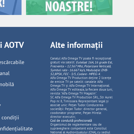
ii AOTV
Alte informații
Canalul Alfa Omega TV poate fi recepționat
escărcabile
gratuit via satelit:
Eutelsat 16A, 16 grade Est,
Frecventa – 12.567 Mhz, Polarizare
Vertica
lă,
Symbol rate - 16.667 ks/s, Modulație: DVB-
anal
S2,8PSK, FEC - 3/5, Codare - MPEG-4
.
Alfa Omega TV Production deține 2 licențe
de emisie TV pe satelit: canalele Alfa
mobilă
Omega TV și Alfa Omega TV Internațional.
Alfa Omega TV editeaza, la fiecare doua luni,
revista: "Alfa Omega TV Magazin".
SC Alfa Omega TV Production SRL, Str Aurel
Pop nr. 8, Timisoara. Reprezentant legal și
V
asociat unic: Pețan Tudor. Conducerea
societății: Pețan Tudor: director general,
coodonator programe; Pețan Mirela:
 condiții
director executiv;
Cod de conduită profesională
Organismul de reglementare sau de
nfidențialitate
supraveghere competent este Consiliul
National al Audiovizualului (CNA), cu sediul