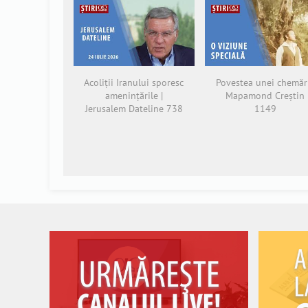
Acoliții Iranului sporesc
Povestea unei chemări
amenințările |
Mapamond Creștin
Jerusalem Dateline 738
1149