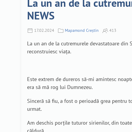
La un an de la cutremuru
NEWS
17.02.2024
Mapamond Creștin
413
La un an de la cutremurele devastatoare din Sir
reconstruiesc viața.
Este extrem de dureros să-mi amintesc noaptea 
era să mă rog lui Dumnezeu.
Sinceră să fiu, a fost o perioadă grea pentru t
urmat.
Am deschis porțile tuturor sirienilor, din toate
căldură.