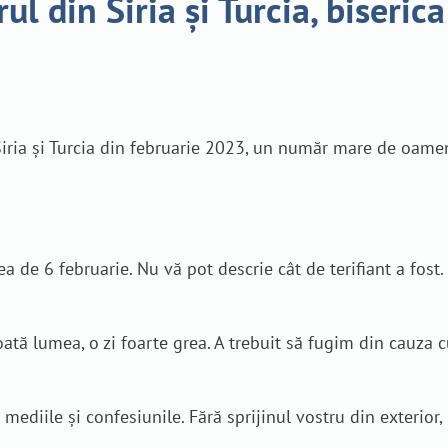
l din Siria și Turcia, biseric
ia și Turcia din februarie 2023, un număr mare de oameni în
de 6 februarie. Nu vă pot descrie cât de terifiant a fost.
oată lumea, o zi foarte grea. A trebuit să fugim din cauza c
 mediile și confesiunile. Fără sprijinul vostru din exterior,