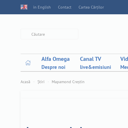
in English
Contact
Cartea Cărților
Type 2 or more characters for
results.
Alfa Omega
Canal TV
Vi
Despre noi
live&emisiuni
Med
Acasă
Știri
Mapamond Creștin