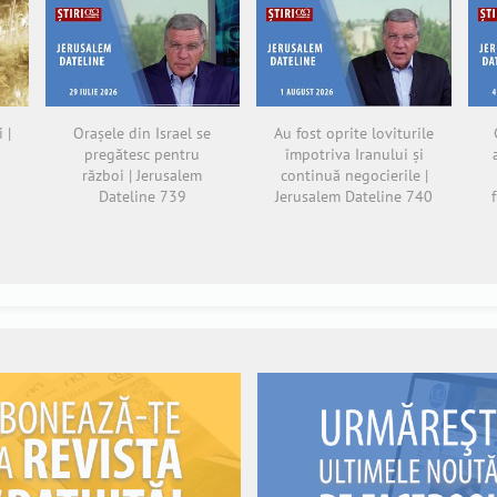
 |
Orașele din Israel se
Au fost oprite loviturile
pregătesc pentru
împotriva Iranului și
război | Jerusalem
continuă negocierile |
Dateline 739
Jerusalem Dateline 740