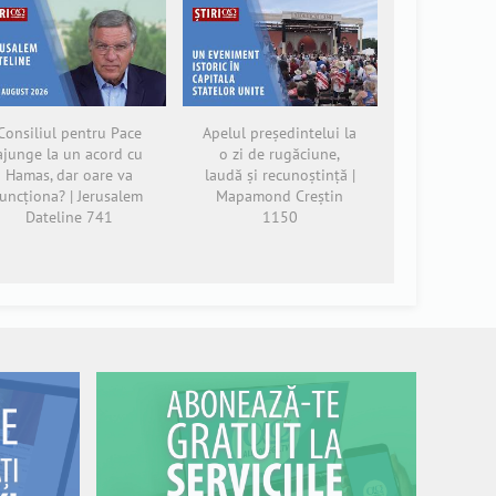
Consiliul pentru Pace
Apelul președintelui la
ajunge la un acord cu
o zi de rugăciune,
Hamas, dar oare va
laudă și recunoștință |
funcționa? | Jerusalem
Mapamond Creștin
Dateline 741
1150