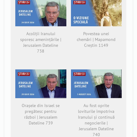
Acoliții Iranului
Povestea unei
sporesc amenințările |
chemări | Mapamond
Jerusalem Dateline
Creștin 1149
738
Orașele din Israel se
Au fost oprite
pregătesc pentru
loviturile împotriva
război | Jerusalem
Iranului și continuă
Dateline 739
negocierile |
Jerusalem Dateline
740