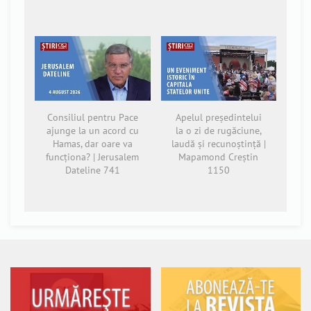
Consiliul pentru Pace
Apelul președintelui
ajunge la un acord cu
la o zi de rugăciune,
Hamas, dar oare va
laudă și recunoștință |
funcționa? | Jerusalem
Mapamond Creștin
Dateline 741
1150