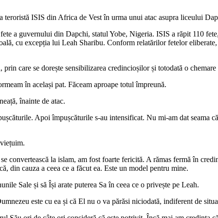
 teroristă ISIS din Africa de Vest în urma unui atac asupra liceului Dapc
ete a guvernului din Dapchi, statul Yobe, Nigeria. ISIS a răpit 110 fete, d
 școală, cu excepția lui Leah Sharibu. Conform relatărilor fetelor eliberat
 prin care se dorește sensibilizarea credincioșilor și totodată o chemare
 dormeam în același pat. Făceam aproape totul împreună.
neață, înainte de atac.
ușcăturile. Apoi împușcăturile s-au intensificat. Nu mi-am dat seama că 
aviețuim.
 se convertească la islam, am fost foarte fericită. A rămas fermă în credin
ică, din cauza a ceea ce a făcut ea. Este un model pentru mine.
le Sale și să Își arate puterea Sa în ceea ce o privește pe Leah.
ezeu este cu ea și că El nu o va părăsi niciodată, indiferent de situaț
arul Său ori de câte ori consideră că este potrivit. Încă mai am credința 