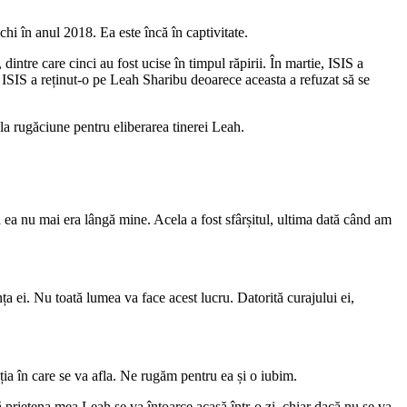
hi în anul 2018. Ea este încă în captivitate.
intre care cinci au fost ucise în timpul răpirii. În martie, ISIS a
e, ISIS a reținut-o pe Leah Sharibu deoarece aceasta a refuzat să se
 la rugăciune pentru eliberarea tinerei Leah.
ea nu mai era lângă mine. Acela a fost sfârșitul, ultima dată când am
ța ei. Nu toată lumea va face acest lucru. Datorită curajului ei,
ia în care se va afla. Ne rugăm pentru ea și o iubim.
că prietena mea Leah se va întoarce acasă într-o zi, chiar dacă nu se va