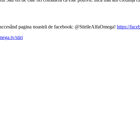
ină accesând pagina noastră de facebook: @StirileAlfaOmega!
https://fac
mega.tv/stiri