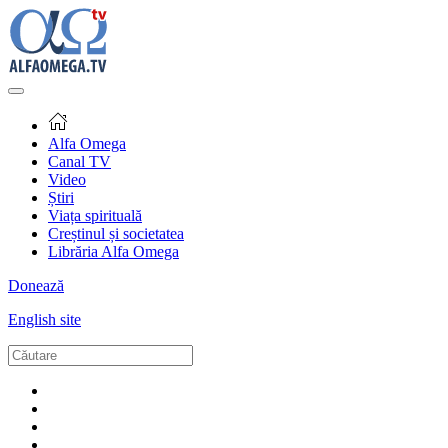
Alfa Omega
Canal TV
Video
Știri
Viața spirituală
Creștinul și societatea
Librăria Alfa Omega
Donează
English site