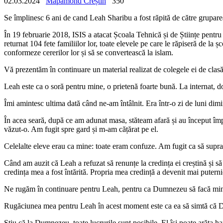
02.03.2024
Mapamond Creștin
350
Se împlinesc 6 ani de cand Leah Sharibu a fost răpită de către gruparea
În 19 februarie 2018, ISIS a atacat Școala Tehnică și de Științe pentru f
returnat 104 fete familiilor lor, toate elevele pe care le răpiseră de la
conformeze cererilor lor și să se convertească la islam.
Vă prezentăm în continuare un material realizat de colegele ei de clasă,
Leah este ca o soră pentru mine, o prietenă foarte bună. La internat,
Îmi amintesc ultima dată când ne-am întâlnit. Era într-o zi de luni dimi
În acea seară, după ce am adunat masa, stăteam afară și au început împ
văzut-o. Am fugit spre gard și m-am cățărat pe el.
Celelalte eleve erau ca mine: toate eram confuze. Am fugit ca să supr
Când am auzit că Leah a refuzat să renunțe la credința ei creștină și să
credința mea a fost întărită. Propria mea credință a devenit mai putern
Ne rugăm în continuare pentru Leah, pentru ca Dumnezeu să facă minuni
Rugăciunea mea pentru Leah în acest moment este ca ea să simtă că Dumn
Știu că la Dumnezeu, toate lucrurile sunt posibile. El își poate arăta h