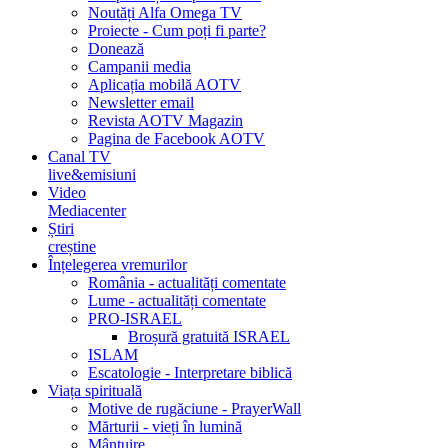
Noutăți Alfa Omega TV
Proiecte - Cum poți fi parte?
Donează
Campanii media
Aplicația mobilă AOTV
Newsletter email
Revista AOTV Magazin
Pagina de Facebook AOTV
Canal TV
live&emisiuni
Video
Mediacenter
Știri
creștine
Înțelegerea vremurilor
România - actualități comentate
Lume - actualități comentate
PRO-ISRAEL
Broșură gratuită ISRAEL
ISLAM
Escatologie - Interpretare biblică
Viața spirituală
Motive de rugăciune - PrayerWall
Mărturii - vieți în lumină
Mântuire