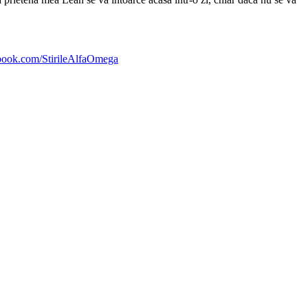
ebook.com/StirileAlfaOmega