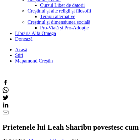
Cursul Liber de datorii
Creștinul și alte religii și filosofii
Terapii alternative
Creștinul și dimensiunea socială
Pro-Viață și Pro-Adopție
Librăria Alfa Omega
Donează
Acasă
Știri
Mapamond Creștin
Prietenele lui Leah Sharibu povestesc cum