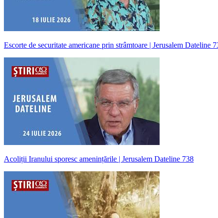
Escorte de securitate americane prin strâmtoare | Jerusalem Dateline 
Acoliții Iranului sporesc amenințările | Jerusalem Dateline 738