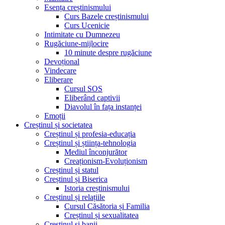
Esența creștinismului
Curs Bazele creștinismului
Curs Ucenicie
Intimitate cu Dumnezeu
Rugăciune-mijlocire
10 minute despre rugăciune
Devoțional
Vindecare
Eliberare
Cursul SOS
Eliberând captivii
Diavolul în fața instanței
Emoții
Creștinul și societatea
Creștinul și profesia-educația
Creștinul și știința-tehnologia
Mediul înconjurător
Creaționism-Evoluționism
Creștinul și statul
Creștinul și Biserica
Istoria creștinismului
Creștinul și relațiile
Cursul Căsătoria și Familia
Creștinul și sexualitatea
Creștinul și banii