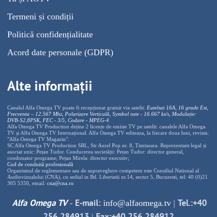
Termeni și condiții
Politică confidențialitate
Acord date personale (GDPR)
Alte informații
Canalul Alfa Omega TV poate fi recepționat gratuit via satelit:
Eutelsat 16A, 16 grade Est,
Frecventa – 12.567 Mhz, Polarizare
Vertica
lă, Symbol rate - 16.667 ks/s, Modulație:
DVB-S2,8PSK, FEC - 3/5, Codare - MPEG-4
.
Alfa Omega TV Production deține 2 licențe de emisie TV pe satelit: canalele Alfa Omega
TV și Alfa Omega TV Internațional. Alfa Omega TV editeaza, la fiecare doua luni, revista:
"Alfa Omega TV Magazin".
SC Alfa Omega TV Production SRL, Str Aurel Pop nr. 8, Timisoara. Reprezentant legal și
asociat unic: Pețan Tudor. Conducerea societății: Pețan Tudor: director general,
coodonator programe; Pețan Mirela: director executiv;
Cod de conduită profesională
Organismul de reglementare sau de supraveghere competent este Consiliul National al
Audiovizualului (CNA), cu sediul in Bd. Libertatii nr.14, sector 5, Bucuresti, tel: 40 (0)21
305 5350, email:
cna@cna.ro
Alfa Omega TV
E-mail:
Tel.:+40
-
info@alfaomega.tv
|
256 284913
Fax:+40 256 284912
|