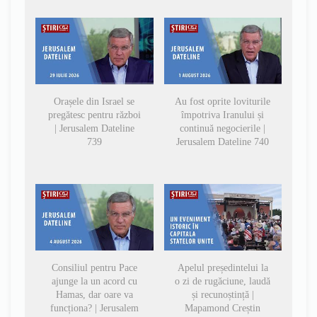
Orașele din Israel se
Au fost oprite loviturile
pregătesc pentru război
împotriva Iranului și
| Jerusalem Dateline
continuă negocierile |
739
Jerusalem Dateline 740
Consiliul pentru Pace
Apelul președintelui la
ajunge la un acord cu
o zi de rugăciune, laudă
Hamas, dar oare va
și recunoștință |
funcționa? | Jerusalem
Mapamond Creștin