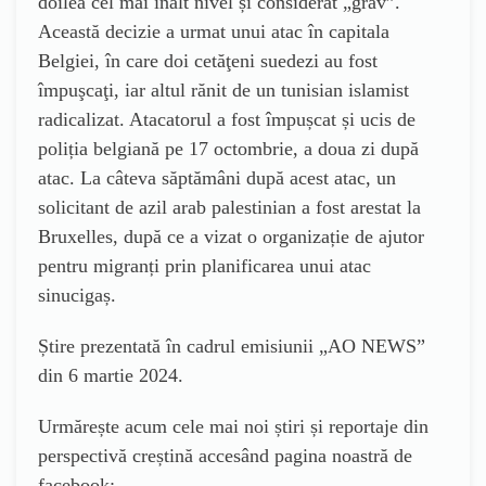
doilea cel mai înalt nivel și considerat „grav”.
Această decizie a urmat unui atac în capitala
Belgiei, în care doi cetăţeni suedezi au fost
împuşcaţi, iar altul rănit de un tunisian islamist
radicalizat.
Atacatorul a fost împușcat și ucis de
poliția belgiană pe 17 octombrie, a doua zi după
atac.
La câteva săptămâni după acest atac, un
solicitant de azil arab palestinian a fost arestat la
Bruxelles, după ce a vizat o organizație de ajutor
pentru migranți prin planificarea unui atac
sinucigaș.
Știre prezentată în cadrul emisiunii „AO NEWS”
din 6 martie 2024.
Urmărește acum cele mai noi știri și reportaje din
perspectivă creștină accesând pagina noastră de
facebook: