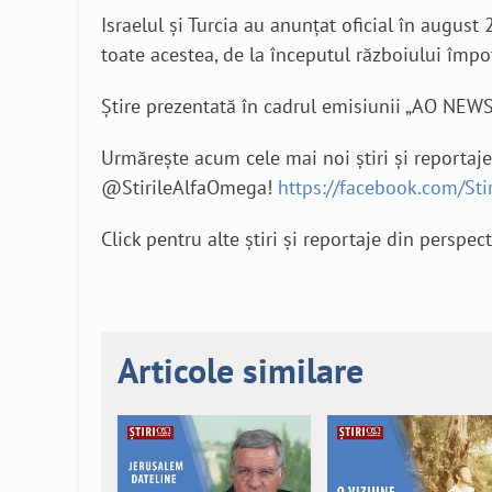
Israelul și Turcia au anunțat oficial în august
toate acestea, de la începutul războiului împo
Știre prezentată în cadrul emisiunii „AO NEW
Urmărește acum cele mai noi știri și reportaj
@StirileAlfaOmega!
https://facebook.com/St
Click pentru alte știri și reportaje din perspec
Articole similare