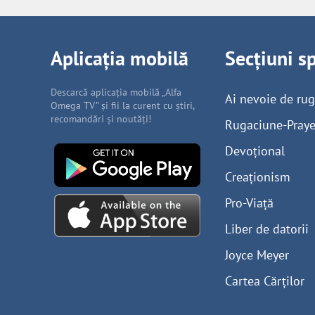
Aplicația mobilă
Secțiuni s
Descarcă aplicația mobilă „Alfa
Ai nevoie de ru
Omega TV” și fii la curent cu știri,
recomandări și noutăți!
Rugaciune-Praye
Devoțional
Creaționism
Pro-Viață
Liber de datorii
Joyce Meyer
Cartea Cărților