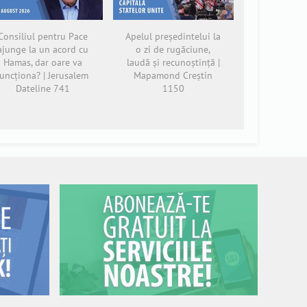
Consiliul pentru Pace
Apelul președintelui la
ajunge la un acord cu
o zi de rugăciune,
Hamas, dar oare va
laudă și recunoștință |
funcționa? | Jerusalem
Mapamond Creștin
Dateline 741
1150