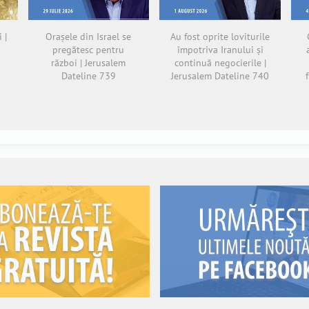
 |
Orașele din Israel se
Au fost oprite loviturile
pregătesc pentru
împotriva Iranului și
război | Jerusalem
continuă negocierile |
Dateline 739
Jerusalem Dateline 740