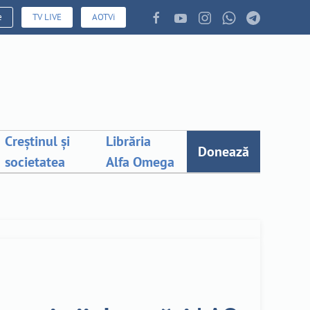
e
TV LIVE
AOTVi
Creștinul și
Librăria
Donează
societatea
Alfa Omega