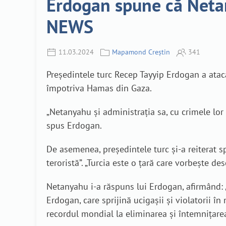
Erdogan spune că Netany
NEWS
11.03.2024
Mapamond Creștin
341
Președintele turc Recep Tayyip Erdogan a atac
împotriva Hamas din Gaza.
„Netanyahu și administrația sa, cu crimele lor î
spus Erdogan.
De asemenea, președintele turc și-a reiterat 
teroristă”. „Turcia este o țară care vorbește de
Netanyahu i-a răspuns lui Erdogan, afirmând: „
Erdogan, care sprijină ucigașii și violatorii 
recordul mondial la eliminarea și întemnițarea 