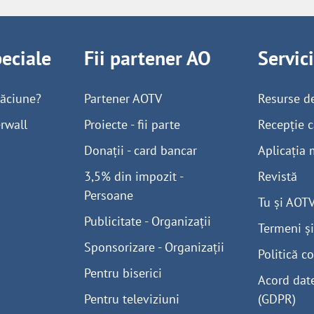
peciale
Fii partener AO
Servic
găciune?
Partener AOTV
Resurse d
rwall
Proiecte - fii parte
Recepție c
Donații - card bancar
Aplicația 
3,5% din impozit -
Revistă
Persoane
Tu și AOT
Publicitate - Organizații
Termeni și
Sponsorizare - Organizații
Politică co
Pentru biserici
Acord dat
Pentru televiziuni
(GDPR)