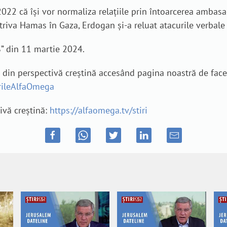
 2022 că își vor normaliza relațiile prin întoarcerea ambasa
triva Hamas în Gaza, Erdogan și-a reluat atacurile verbale 
S” din 11 martie 2024.
e din perspectivă creștină accesând pagina noastră de fac
irileAlfaOmega
tivă creștină:
https://alfaomega.tv/stiri