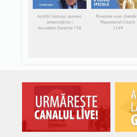
Acoliții Iranului sporesc
Povestea unei chemări
amenințările |
Mapamond Creștin
Jerusalem Dateline 738
1149