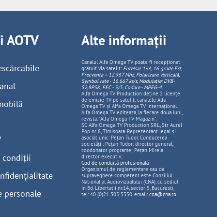
ii AOTV
Alte informații
Canalul Alfa Omega TV poate fi recepționat
escărcabile
gratuit via satelit:
Eutelsat 16A, 16 grade Est,
Frecventa – 12.567 Mhz, Polarizare
Vertica
lă,
Symbol rate - 16.667 ks/s, Modulație: DVB-
anal
S2,8PSK, FEC - 3/5, Codare - MPEG-4
.
Alfa Omega TV Production deține 2 licențe
de emisie TV pe satelit: canalele Alfa
mobilă
Omega TV și Alfa Omega TV Internațional.
Alfa Omega TV editeaza, la fiecare doua luni,
revista: "Alfa Omega TV Magazin".
SC Alfa Omega TV Production SRL, Str Aurel
Pop nr. 8, Timisoara. Reprezentant legal și
V
asociat unic: Pețan Tudor. Conducerea
societății: Pețan Tudor: director general,
coodonator programe; Pețan Mirela:
 condiții
director executiv;
Cod de conduită profesională
Organismul de reglementare sau de
nfidențialitate
supraveghere competent este Consiliul
National al Audiovizualului (CNA), cu sediul
in Bd. Libertatii nr.14, sector 5, Bucuresti,
e personale
tel: 40 (0)21 305 5350, email:
cna@cna.ro