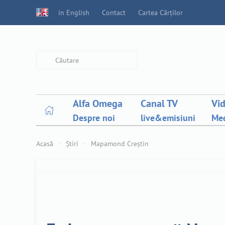
in English
Contact
Cartea Cărților
Type 2 or more characters for
results.
Alfa Omega
Canal TV
Vi
Despre noi
live&emisiuni
Med
Acasă
Știri
Mapamond Creștin