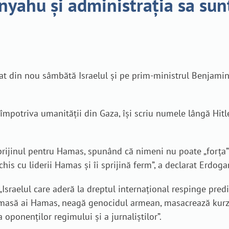
ahu și administrația sa sunt 
at din nou sâmbătă Israelul și pe prim-ministrul Benjamin
mpotriva umanității din Gaza, își scriu numele lângă Hitler,
sprijinul pentru Hamas, spunând că nimeni nu poate „forța”
schis cu liderii Hamas și îi sprijină ferm”, a declarat Erdoga
Israelul care aderă la dreptul internațional respinge pred
în masă ai Hamas, neagă genocidul armean, masacrează kurzi
oponenților regimului și a jurnaliştilor”.