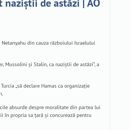
naziștii de astăzi | AO
 Netanyahu din cauza războiului Israelului
 Mussolini și Stalin, ca naziștii de astăzi”, a
 Turcia „să declare Hamas ca organizație
n.
icile absurde despre moralitate din partea lui
i în propria sa țară și concurează pentru