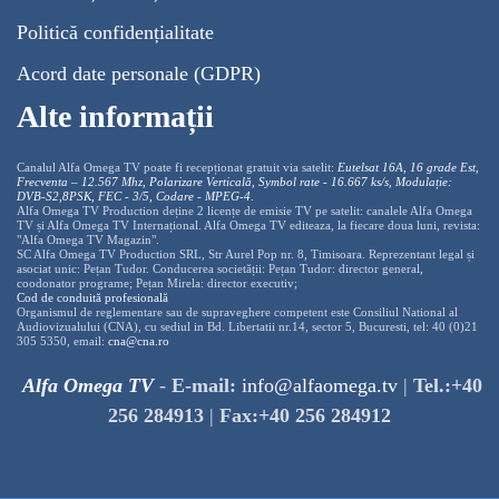
Politică confidențialitate
Acord date personale (GDPR)
Alte informații
Canalul Alfa Omega TV poate fi recepționat gratuit via satelit:
Eutelsat 16A, 16 grade Est,
Frecventa – 12.567 Mhz, Polarizare
Vertica
lă, Symbol rate - 16.667 ks/s, Modulație:
DVB-S2,8PSK, FEC - 3/5, Codare - MPEG-4
.
Alfa Omega TV Production deține 2 licențe de emisie TV pe satelit: canalele Alfa Omega
TV și Alfa Omega TV Internațional. Alfa Omega TV editeaza, la fiecare doua luni, revista:
"Alfa Omega TV Magazin".
SC Alfa Omega TV Production SRL, Str Aurel Pop nr. 8, Timisoara. Reprezentant legal și
asociat unic: Pețan Tudor. Conducerea societății: Pețan Tudor: director general,
coodonator programe; Pețan Mirela: director executiv;
Cod de conduită profesională
Organismul de reglementare sau de supraveghere competent este Consiliul National al
Audiovizualului (CNA), cu sediul in Bd. Libertatii nr.14, sector 5, Bucuresti, tel: 40 (0)21
305 5350, email:
cna@cna.ro
Alfa Omega TV
-
E-mail:
info@alfaomega.tv
|
Tel.:+40
256 284913
|
Fax:+40 256 284912