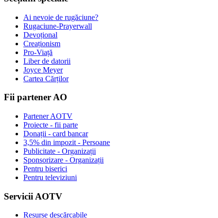
Ai nevoie de rugăciune?
Rugaciune-Prayerwall
Devoțional
Creaționism
Pro-Viață
Liber de datorii
Joyce Meyer
Cartea Cărților
Fii partener AO
Partener AOTV
Proiecte - fii parte
Donații - card bancar
3,5% din impozit - Persoane
Publicitate - Organizații
Sponsorizare - Organizații
Pentru biserici
Pentru televiziuni
Servicii AOTV
Resurse descărcabile