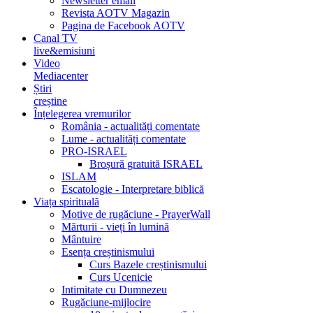
Newsletter email
Revista AOTV Magazin
Pagina de Facebook AOTV
Canal TV
live&emisiuni
Video
Mediacenter
Știri
creștine
Înțelegerea vremurilor
România - actualități comentate
Lume - actualități comentate
PRO-ISRAEL
Broșură gratuită ISRAEL
ISLAM
Escatologie - Interpretare biblică
Viața spirituală
Motive de rugăciune - PrayerWall
Mărturii - vieți în lumină
Mântuire
Esența creștinismului
Curs Bazele creștinismului
Curs Ucenicie
Intimitate cu Dumnezeu
Rugăciune-mijlocire