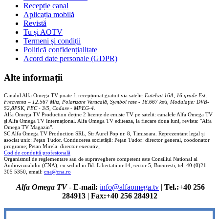
Recepție canal
Aplicația mobilă
Revistă
Tu și AOTV
Termeni și condiții
Politică confidențialitate
Acord date personale (GDPR)
Alte informații
Canalul Alfa Omega TV poate fi recepționat gratuit via satelit:
Eutelsat 16A, 16 grade Est,
Frecventa – 12.567 Mhz, Polarizare
Vertica
lă, Symbol rate - 16.667 ks/s, Modulație: DVB-
S2,8PSK, FEC - 3/5, Codare - MPEG-4
.
Alfa Omega TV Production deține 2 licențe de emisie TV pe satelit: canalele Alfa Omega TV
și Alfa Omega TV Internațional. Alfa Omega TV editeaza, la fiecare doua luni, revista: "Alfa
Omega TV Magazin".
SC Alfa Omega TV Production SRL, Str Aurel Pop nr. 8, Timisoara. Reprezentant legal și
asociat unic: Pețan Tudor. Conducerea societății: Pețan Tudor: director general, coodonator
programe; Pețan Mirela: director executiv;
Cod de conduită profesională
Organismul de reglementare sau de supraveghere competent este Consiliul National al
Audiovizualului (CNA), cu sediul in Bd. Libertatii nr.14, sector 5, Bucuresti, tel: 40 (0)21
305 5350, email:
cna@cna.ro
Alfa Omega TV
-
E-mail:
info@alfaomega.tv
|
Tel.:+40 256
284913
|
Fax:+40 256 284912