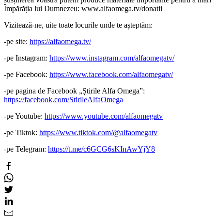
Împărăția lui Dumnezeu: www.alfaomega.tv/donatii
Vizitează-ne, uite toate locurile unde te așteptăm:
-pe site:
https://alfaomega.tv/
-pe Instagram:
https://www.instagram.com/alfaomegatv/
-pe Facebook:
https://www.facebook.com/alfaomegatv/
-pe pagina de Facebook „Știrile Alfa Omega”:
https://facebook.com/StirileAlfaOmega
-pe Youtube:
https://www.youtube.com/alfaomegatv
-pe Tiktok:
https://www.tiktok.com/@alfaomegatv
-pe Telegram:
https://t.me/c6GCG6sKInAwYjY8