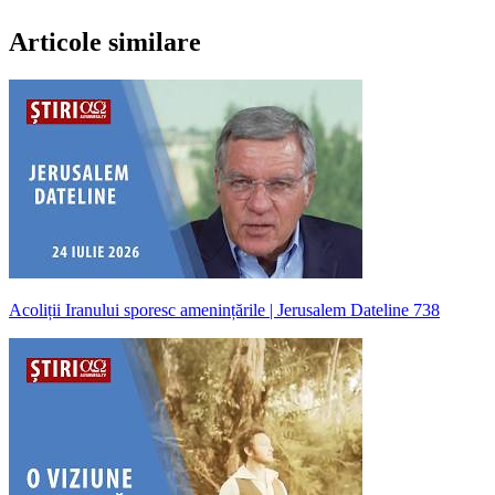
Articole similare
Acoliții Iranului sporesc amenințările | Jerusalem Dateline 738