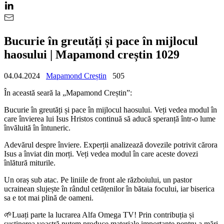
Bucurie în greutăți și pace în mijlocul
haosului | Mapamond creștin 1029
04.04.2024
Mapamond Creștin
505
În această seară la „Mapamond Creștin”:
Bucurie în greutăți și pace în mijlocul haosului. Veți vedea modul în
care învierea lui Isus Hristos continuă să aducă speranță într-o lume
învăluită în întuneric.
Adevărul despre înviere. Experții analizează dovezile potrivit cărora
Isus a înviat din morți. Veți vedea modul în care aceste dovezi
înlătură miturile.
Un oraș sub atac. Pe liniile de front ale războiului, un pastor
ucrainean slujește în rândul cetățenilor în bătaia focului, iar biserica
sa e tot mai plină de oameni.
🌱Luați parte la lucrarea Alfa Omega TV! Prin contribuția și
susținerea voastră putem produce materiale importante pentru a mări