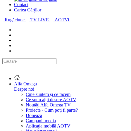
Contact
Cartea Cărților
Rugăciune
TV LIVE
AOTVi
Alfa Omega
Despre noi
Cine suntem și ce facem
Ce spun alții despre AOTV
Noutăți Alfa Omega TV
Proiecte - Cum poți fi parte?
Donează
Campanii media
Aplicația mobilă AOTV