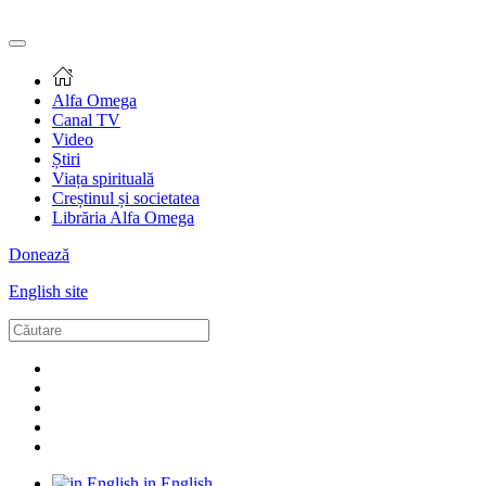
Alfa Omega
Canal TV
Video
Știri
Viața spirituală
Creștinul și societatea
Librăria Alfa Omega
Donează
English site
in English