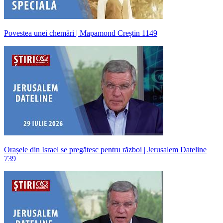
Povestea unei chemări | Mapamond Creștin 1149
Orașele din Israel se pregătesc pentru război | Jerusalem Dateline
739