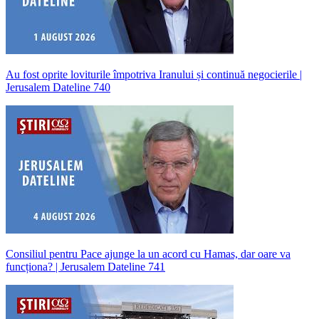
Au fost oprite loviturile împotriva Iranului și continuă negocierile |
Jerusalem Dateline 740
Consiliul pentru Pace ajunge la un acord cu Hamas, dar oare va
funcționa? | Jerusalem Dateline 741