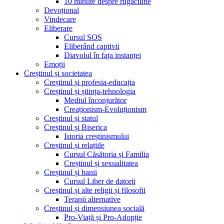
10 minute despre rugăciune
Devoțional
Vindecare
Eliberare
Cursul SOS
Eliberând captivii
Diavolul în fața instanței
Emoții
Creștinul și societatea
Creștinul și profesia-educația
Creștinul și știința-tehnologia
Mediul înconjurător
Creaționism-Evoluționism
Creștinul și statul
Creștinul și Biserica
Istoria creștinismului
Creștinul și relațiile
Cursul Căsătoria și Familia
Creștinul și sexualitatea
Creștinul și banii
Cursul Liber de datorii
Creștinul și alte religii și filosofii
Terapii alternative
Creștinul și dimensiunea socială
Pro-Viață și Pro-Adopție