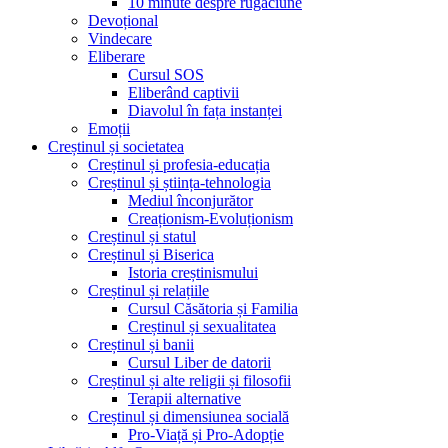
10 minute despre rugăciune
Devoțional
Vindecare
Eliberare
Cursul SOS
Eliberând captivii
Diavolul în fața instanței
Emoții
Creștinul și societatea
Creștinul și profesia-educația
Creștinul și știința-tehnologia
Mediul înconjurător
Creaționism-Evoluționism
Creștinul și statul
Creștinul și Biserica
Istoria creștinismului
Creștinul și relațiile
Cursul Căsătoria și Familia
Creștinul și sexualitatea
Creștinul și banii
Cursul Liber de datorii
Creștinul și alte religii și filosofii
Terapii alternative
Creștinul și dimensiunea socială
Pro-Viață și Pro-Adopție