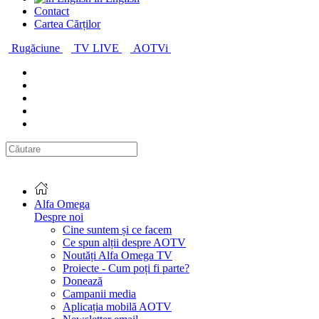
Contact
Cartea Cărților
Rugăciune
TV LIVE
AOTVi
Alfa Omega
Despre noi
Cine suntem și ce facem
Ce spun alții despre AOTV
Noutăți Alfa Omega TV
Proiecte - Cum poți fi parte?
Donează
Campanii media
Aplicația mobilă AOTV