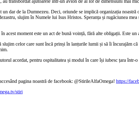
au transbordat ajutoarele într-un avion de al lor de dimensiuni mai mici,
nt un dar de la Dumnezeu. Deci, oriunde se implică organizația noastră o
 dezastru, slujim în Numele lui Isus Hristos. Speranța și rugăciunea mea s
n acest moment este un act de bună voință, fără alte obligații. Este un ac
slujim celor care sunt încă prinși în lanțurile lumii și să îi încurajăm că
umim.
rul acordat, pentru ospitalitatea și modul în care își iubesc țara într-o
ină accesând pagina noastră de facebook: @StirileAlfaOmega!
https://fac
mega.tv/stiri