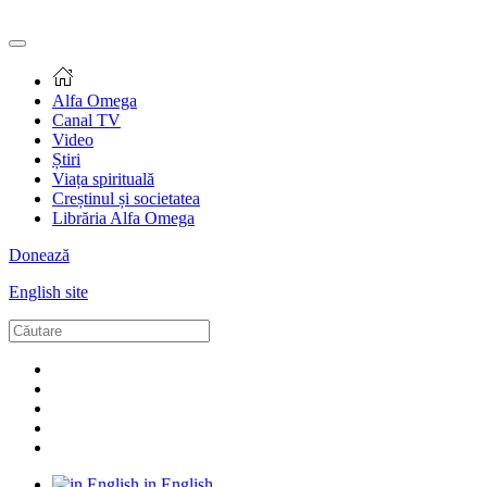
Alfa Omega
Canal TV
Video
Știri
Viața spirituală
Creștinul și societatea
Librăria Alfa Omega
Donează
English site
in English