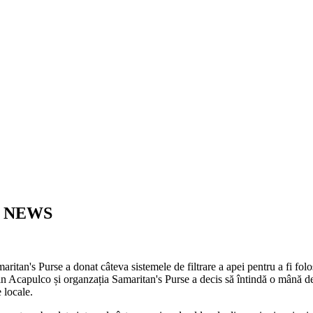
AO NEWS
ritan's Purse a donat câteva sistemele de filtrare a apei pentru a fi fol
in Acapulco și organzația Samaritan's Purse a decis să întindă o mână de a
 locale.