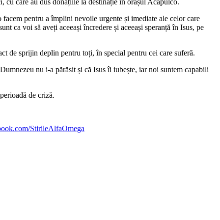
 cu care au dus donațiile la destinație în orașul Acapulco.
 facem pentru a împlini nevoile urgente și imediate ale celor care
unt ca voi să aveți aceeași încredere și aceeași speranță în Isus, pe
t de sprijin deplin pentru toți, în special pentru cei care suferă.
 Dumnezeu nu i-a părăsit și că Isus îi iubește, iar noi suntem capabili
 perioadă de criză.
ebook.com/StirileAlfaOmega