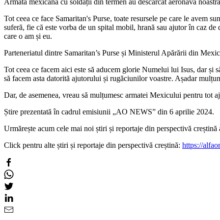
Armata mexicană cu soldații din termen au descărcat aeronava noastră, 
Tot ceea ce face Samaritan's Purse, toate resursele pe care le avem su
suferă, fie că este vorba de un spital mobil, hrană sau ajutor în caz de
care o am și eu.
Parteneriatul dintre Samaritan’s Purse și Ministerul Apărării din Mexic î
Tot ceea ce facem aici este să aducem glorie Numelui lui Isus, dar și să 
să facem asta datorită ajutorului și rugăciunilor voastre. Așadar mulț
Dar, de asemenea, vreau să mulțumesc armatei Mexicului pentru tot ajuto
Știre prezentată în cadrul emisiunii „AO NEWS” din 6 aprilie 2024.
Urmărește acum cele mai noi știri și reportaje din perspectivă creșt
Click pentru alte știri și reportaje din perspectivă creștină:
https://alfao