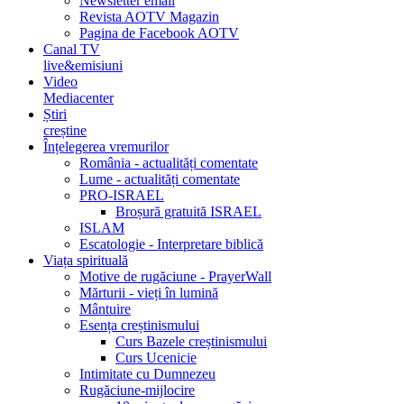
Newsletter email
Revista AOTV Magazin
Pagina de Facebook AOTV
Canal TV
live&emisiuni
Video
Mediacenter
Știri
creștine
Înțelegerea vremurilor
România - actualități comentate
Lume - actualități comentate
PRO-ISRAEL
Broșură gratuită ISRAEL
ISLAM
Escatologie - Interpretare biblică
Viața spirituală
Motive de rugăciune - PrayerWall
Mărturii - vieți în lumină
Mântuire
Esența creștinismului
Curs Bazele creștinismului
Curs Ucenicie
Intimitate cu Dumnezeu
Rugăciune-mijlocire