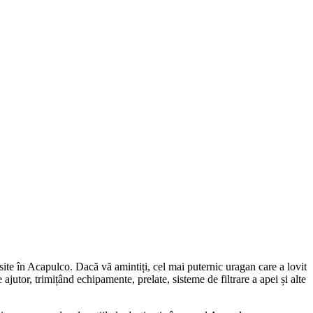
osite în Acapulco. Dacă vă amintiți, cel mai puternic uragan care a lovit
jutor, trimițând echipamente, prelate, sisteme de filtrare a apei și alte