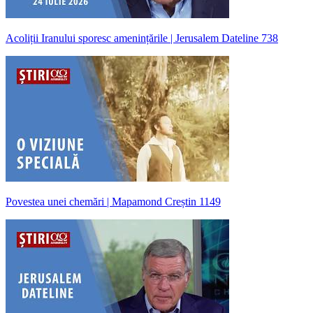
Acoliții Iranului sporesc amenințările | Jerusalem Dateline 738
Povestea unei chemări | Mapamond Creștin 1149