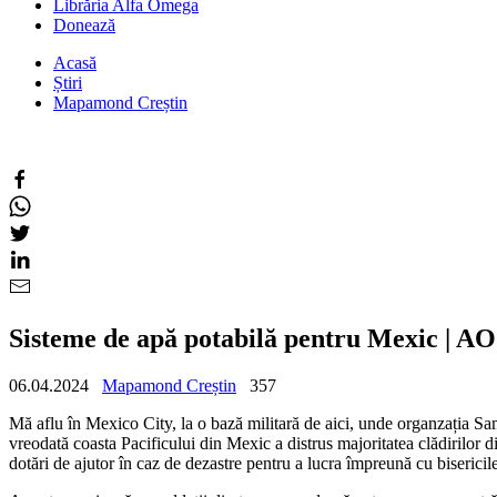
Librăria Alfa Omega
Donează
Acasă
Știri
Mapamond Creștin
Sisteme de apă potabilă pentru Mexic | 
06.04.2024
Mapamond Creștin
357
Mă aflu în Mexico City, la o bază militară de aici, unde organzația Sama
vreodată coasta Pacificului din Mexic a distrus majoritatea clădirilor d
dotări de ajutor în caz de dezastre pentru a lucra împreună cu bisericile