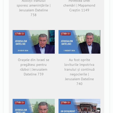
Acoliții Iranului
Povestea unei
sporesc amenințările |
chemări | Mapamond
Jerusalem Dateline
Creștin 1149
738
Orașele din Israel se
Au fost oprite
pregătesc pentru
loviturile împotriva
război | Jerusalem
Iranului și continuă
Dateline 739
negocierile |
Jerusalem Dateline
740