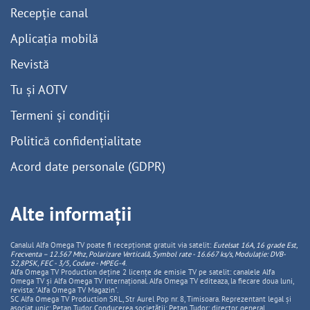
Recepție canal
Aplicația mobilă
Revistă
Tu și AOTV
Termeni și condiții
Politică confidențialitate
Acord date personale (GDPR)
Alte informații
Canalul Alfa Omega TV poate fi recepționat gratuit via satelit:
Eutelsat 16A, 16 grade Est,
Frecventa – 12.567 Mhz, Polarizare
Vertica
lă, Symbol rate - 16.667 ks/s, Modulație: DVB-
S2,8PSK, FEC - 3/5, Codare - MPEG-4
.
Alfa Omega TV Production deține 2 licențe de emisie TV pe satelit: canalele Alfa
Omega TV și Alfa Omega TV Internațional. Alfa Omega TV editeaza, la fiecare doua luni,
revista: "Alfa Omega TV Magazin".
SC Alfa Omega TV Production SRL, Str Aurel Pop nr. 8, Timisoara. Reprezentant legal și
asociat unic: Pețan Tudor. Conducerea societății: Pețan Tudor: director general,