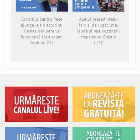
Consiliul pentru Pace
Apelul președintelui
ajunge la un acord cu
la o zi de rugăciune,
Hamas, dar oare va
laudă și recunoștință |
funcționa? | Jerusalem
Mapamond Creștin
Dateline 741
1150