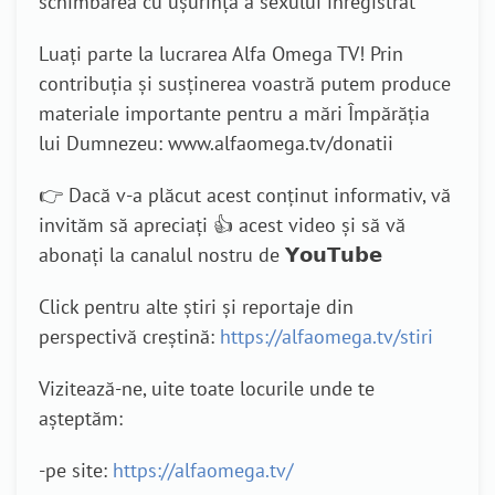
schimbarea cu ușurință a sexului înregistrat
Luați parte la lucrarea Alfa Omega TV! Prin
contribuția și susținerea voastră putem produce
materiale importante pentru a mări Împărăția
lui Dumnezeu: www.alfaomega.tv/donatii
👉 Dacă v-a plăcut acest conținut informativ, vă
invităm să apreciați 👍 acest video și să vă
abonați la canalul nostru de 𝗬𝗼𝘂𝗧𝘂𝗯𝗲
Click pentru alte știri și reportaje din
perspectivă creștină:
https://alfaomega.tv/stiri
Vizitează-ne, uite toate locurile unde te
așteptăm:
-pe site:
https://alfaomega.tv/