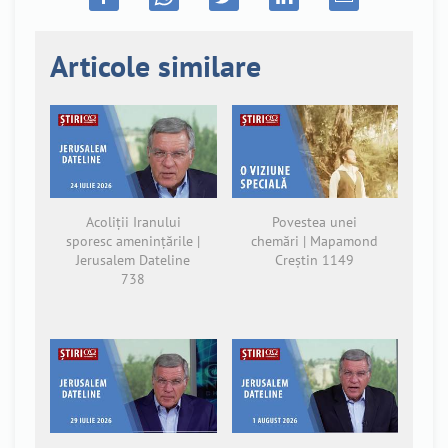
Articole similare
Acoliții Iranului
Povestea unei
sporesc amenințările |
chemări | Mapamond
Jerusalem Dateline
Creștin 1149
738