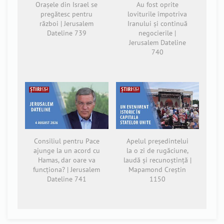
Orașele din Israel se
Au fost oprite
pregătesc pentru
loviturile împotriva
război | Jerusalem
Iranului și continuă
Dateline 739
negocierile |
Jerusalem Dateline
740
Consiliul pentru Pace
Apelul președintelui
ajunge la un acord cu
la o zi de rugăciune,
Hamas, dar oare va
laudă și recunoștință |
funcționa? | Jerusalem
Mapamond Creștin
Dateline 741
1150