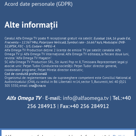
Acord date personale (GDPR)
Alte informații
Canalul Alfa Omega TV poate fi recepționat gratuit via satelit:
Eutelsat 16A, 16 grade Est,
Frecventa – 12.567 Mhz, Polarizare
Vertica
lă, Symbol rate - 16.667 ks/s, Modulație: DVB-
S2,8PSK, FEC - 3/5, Codare - MPEG-4
.
Alfa Omega TV Production deține 2 licențe de emisie TV pe satelit: canalele Alfa
Omega TV și Alfa Omega TV Internațional. Alfa Omega TV editeaza, la fiecare doua luni,
revista: "Alfa Omega TV Magazin".
SC Alfa Omega TV Production SRL, Str Aurel Pop nr. 8, Timisoara. Reprezentant legal și
asociat unic: Pețan Tudor. Conducerea societății: Pețan Tudor: director general,
coodonator programe; Pețan Mirela: director executiv;
Cod de conduită profesională
Organismul de reglementare sau de supraveghere competent este Consiliul National al
Audiovizualului (CNA), cu sediul in Bd. Libertatii nr.14, sector 5, Bucuresti, tel: 40 (0)21
305 5350, email:
cna@cna.ro
Alfa Omega TV
-
E-mail:
info@alfaomega.tv
|
Tel.:+40
256 284913
|
Fax:+40 256 284912