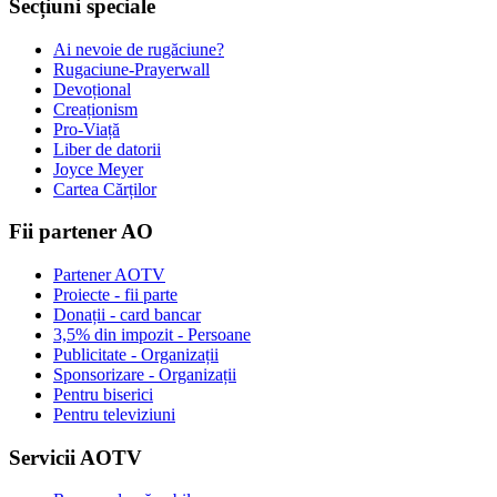
Secțiuni speciale
Ai nevoie de rugăciune?
Rugaciune-Prayerwall
Devoțional
Creaționism
Pro-Viață
Liber de datorii
Joyce Meyer
Cartea Cărților
Fii partener AO
Partener AOTV
Proiecte - fii parte
Donații - card bancar
3,5% din impozit - Persoane
Publicitate - Organizații
Sponsorizare - Organizații
Pentru biserici
Pentru televiziuni
Servicii AOTV