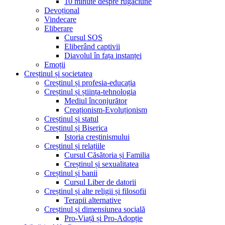
10 minute despre rugăciune
Devoțional
Vindecare
Eliberare
Cursul SOS
Eliberând captivii
Diavolul în fața instanței
Emoții
Creștinul și societatea
Creștinul și profesia-educația
Creștinul și știința-tehnologia
Mediul înconjurător
Creaționism-Evoluționism
Creștinul și statul
Creștinul și Biserica
Istoria creștinismului
Creștinul și relațiile
Cursul Căsătoria și Familia
Creștinul și sexualitatea
Creștinul și banii
Cursul Liber de datorii
Creștinul și alte religii și filosofii
Terapii alternative
Creștinul și dimensiunea socială
Pro-Viață și Pro-Adopție