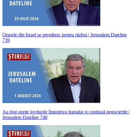
Orașele din Israel se pregătesc pentru război | Jerusalem Dateline
739
Au fost oprite loviturile împotriva Iranului și continuă negocierile |
Jerusalem Dateline 740