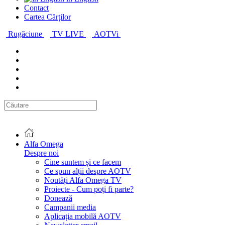
Contact
Cartea Cărților
Rugăciune
TV LIVE
AOTVi
Alfa Omega
Despre noi
Cine suntem și ce facem
Ce spun alții despre AOTV
Noutăți Alfa Omega TV
Proiecte - Cum poți fi parte?
Donează
Campanii media
Aplicația mobilă AOTV