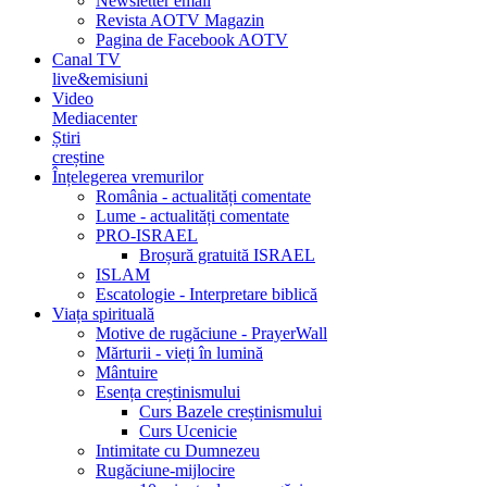
Newsletter email
Revista AOTV Magazin
Pagina de Facebook AOTV
Canal TV
live&emisiuni
Video
Mediacenter
Știri
creștine
Înțelegerea vremurilor
România - actualități comentate
Lume - actualități comentate
PRO-ISRAEL
Broșură gratuită ISRAEL
ISLAM
Escatologie - Interpretare biblică
Viața spirituală
Motive de rugăciune - PrayerWall
Mărturii - vieți în lumină
Mântuire
Esența creștinismului
Curs Bazele creștinismului
Curs Ucenicie
Intimitate cu Dumnezeu
Rugăciune-mijlocire