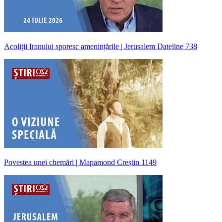
Acoliții Iranului sporesc amenințările | Jerusalem Dateline 738
Povestea unei chemări | Mapamond Creștin 1149