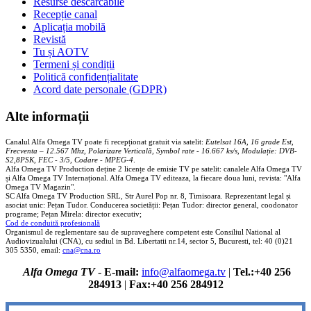
Resurse descărcabile
Recepție canal
Aplicația mobilă
Revistă
Tu și AOTV
Termeni și condiții
Politică confidențialitate
Acord date personale (GDPR)
Alte informații
Canalul Alfa Omega TV poate fi recepționat gratuit via satelit:
Eutelsat 16A, 16 grade Est,
Frecventa – 12.567 Mhz, Polarizare
Vertica
lă, Symbol rate - 16.667 ks/s, Modulație: DVB-
S2,8PSK, FEC - 3/5, Codare - MPEG-4
.
Alfa Omega TV Production deține 2 licențe de emisie TV pe satelit: canalele Alfa Omega TV
și Alfa Omega TV Internațional. Alfa Omega TV editeaza, la fiecare doua luni, revista: "Alfa
Omega TV Magazin".
SC Alfa Omega TV Production SRL, Str Aurel Pop nr. 8, Timisoara. Reprezentant legal și
asociat unic: Pețan Tudor. Conducerea societății: Pețan Tudor: director general, coodonator
programe; Pețan Mirela: director executiv;
Cod de conduită profesională
Organismul de reglementare sau de supraveghere competent este Consiliul National al
Audiovizualului (CNA), cu sediul in Bd. Libertatii nr.14, sector 5, Bucuresti, tel: 40 (0)21
305 5350, email:
cna@cna.ro
Alfa Omega TV
-
E-mail:
info@alfaomega.tv
|
Tel.:+40 256
284913
|
Fax:+40 256 284912