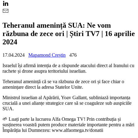
Teheranul amenință SUA: Ne vom
răzbuna de zece ori | Știri TV7 | 16 aprilie
2024
17.04.2024
Mapamond Creștin
476
Israelul își afirmă intenția de a răspunde atacului direct al Iranului cu
rachete și drone asupra teritoriului israelian.
Teheranul amenință că se va răzbuna de zece ori și face chiar o
amenințare direct la adresa Statelor Unite.
Ministrul israelian al Apărării, Yoav Gallant, subliniază importanța
crucială a unei alianțe strategice care să se coaguleze sub auspiciile
SUA.
🌱 Luați parte la lucrarea Alfa Omega TV! Prin contribuția și
susținerea voastră putem produce materiale importante pentru a mări
Împărăția lui Dumnezeu: www.alfaomega.tv/donatii