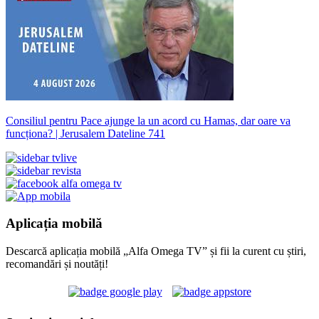
Consiliul pentru Pace ajunge la un acord cu Hamas, dar oare va
funcționa? | Jerusalem Dateline 741
Aplicația mobilă
Descarcă aplicația mobilă „Alfa Omega TV” și fii la curent cu știri,
recomandări și noutăți!