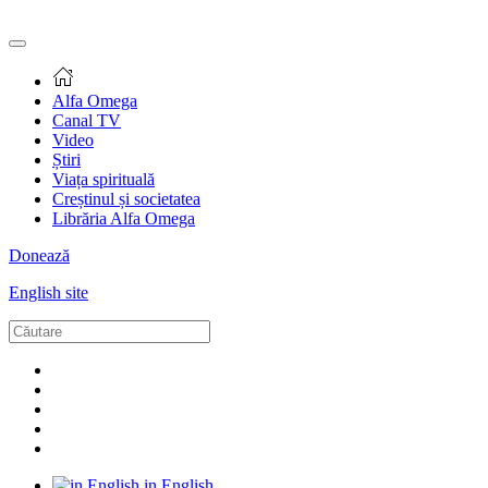
Alfa Omega
Canal TV
Video
Știri
Viața spirituală
Creștinul și societatea
Librăria Alfa Omega
Donează
English site
in English