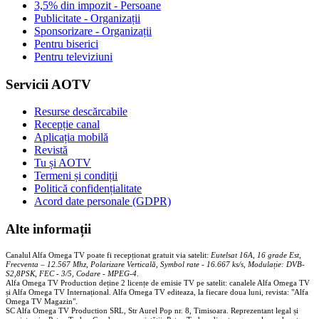
3,5% din impozit - Persoane
Publicitate - Organizații
Sponsorizare - Organizații
Pentru biserici
Pentru televiziuni
Servicii AOTV
Resurse descărcabile
Recepție canal
Aplicația mobilă
Revistă
Tu și AOTV
Termeni și condiții
Politică confidențialitate
Acord date personale (GDPR)
Alte informații
Canalul Alfa Omega TV poate fi recepționat gratuit via satelit:
Eutelsat 16A, 16 grade Est,
Frecventa – 12.567 Mhz, Polarizare
Vertica
lă, Symbol rate - 16.667 ks/s, Modulație: DVB-
S2,8PSK, FEC - 3/5, Codare - MPEG-4
.
Alfa Omega TV Production deține 2 licențe de emisie TV pe satelit: canalele Alfa Omega TV
și Alfa Omega TV Internațional. Alfa Omega TV editeaza, la fiecare doua luni, revista: "Alfa
Omega TV Magazin".
SC Alfa Omega TV Production SRL, Str Aurel Pop nr. 8, Timisoara. Reprezentant legal și