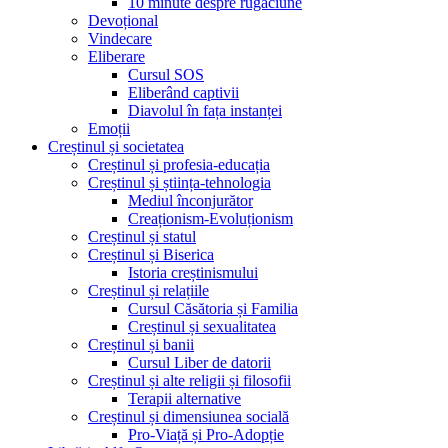
10 minute despre rugăciune
Devoțional
Vindecare
Eliberare
Cursul SOS
Eliberând captivii
Diavolul în fața instanței
Emoții
Creștinul și societatea
Creștinul și profesia-educația
Creștinul și știința-tehnologia
Mediul înconjurător
Creaționism-Evoluționism
Creștinul și statul
Creștinul și Biserica
Istoria creștinismului
Creștinul și relațiile
Cursul Căsătoria și Familia
Creștinul și sexualitatea
Creștinul și banii
Cursul Liber de datorii
Creștinul și alte religii și filosofii
Terapii alternative
Creștinul și dimensiunea socială
Pro-Viață și Pro-Adopție