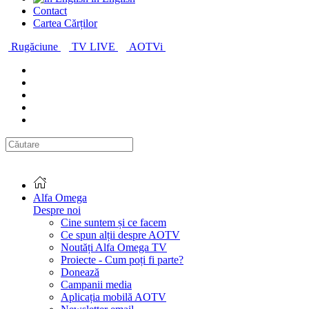
Contact
Cartea Cărților
Rugăciune
TV LIVE
AOTVi
Alfa Omega
Despre noi
Cine suntem și ce facem
Ce spun alții despre AOTV
Noutăți Alfa Omega TV
Proiecte - Cum poți fi parte?
Donează
Campanii media
Aplicația mobilă AOTV