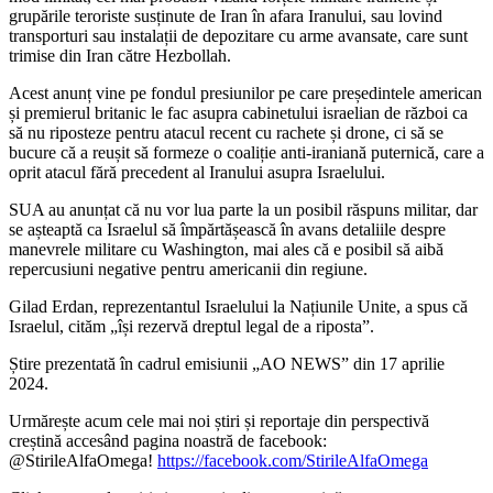
grupările teroriste susținute de Iran în afara Iranului, sau lovind
transporturi sau instalații de depozitare cu arme avansate, care sunt
trimise din Iran către Hezbollah.
Acest anunț vine pe fondul presiunilor pe care președintele american
și premierul britanic le fac asupra cabinetului israelian de război ca
să nu riposteze pentru atacul recent cu rachete și drone, ci să se
bucure că a reușit să formeze o coaliție anti-iraniană puternică, care a
oprit atacul fără precedent al Iranului asupra Israelului.
SUA au anunțat că nu vor lua parte la un posibil răspuns militar, dar
se așteaptă ca Israelul să împărtășească în avans detaliile despre
manevrele militare cu Washington, mai ales că e posibil să aibă
repercusiuni negative pentru americanii din regiune.
Gilad Erdan, reprezentantul Israelului la Națiunile Unite, a spus că
Israelul, cităm „își rezervă dreptul legal de a riposta”.
Știre prezentată în cadrul emisiunii „AO NEWS” din 17 aprilie
2024.
Urmărește acum cele mai noi știri și reportaje din perspectivă
creștină accesând pagina noastră de facebook:
@StirileAlfaOmega!
https://facebook.com/StirileAlfaOmega