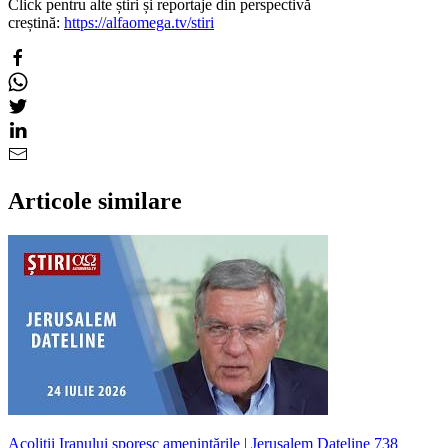
Click pentru alte știri și reportaje din perspectivă
creștină:
https://alfaomega.tv/stiri
Articole similare
Acoliții Iranului sporesc amenințările | Jerusalem Dateline 738