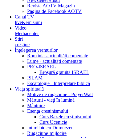
Newsletter email
Revista AOTV Magazin
Pagina de Facebook AOTV
Canal TV
live&emisiuni
Video
Mediacenter
Știri
creștine
Înțelegerea vremurilor
România - actualități comentate
Lume - actualități comentate
PRO-ISRAEL
Broșură gratuită ISRAEL
ISLAM
Escatologie - Interpretare biblică
Viața spirituală
Motive de rugăciune - PrayerWall
Mărturii - vieți în lumină
Mântuire
Esența creștinismului
Curs Bazele creștinismului
Curs Ucenicie
Intimitate cu Dumnezeu
Rugăciune-mijlocire