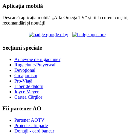
Aplicația mobilă
Descarcă aplicația mobilă „Alfa Omega TV” și fii la curent cu știri,
recomandări și noutăți!
Secțiuni speciale
Ai nevoie de rugăciune?
Rugaciune-Prayerwall
Devoțional
Creaționism
Pro-Viață
Liber de datorii
Joyce Meyer
Cartea Cărților
Fii partener AO
Partener AOTV
Proiecte - fii parte
Donații - card bancar