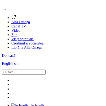
Alfa Omega
Canal TV
Video
Știri
Viața spirituală
Creștinul și societatea
Librăria Alfa Omega
Donează
English site
in English