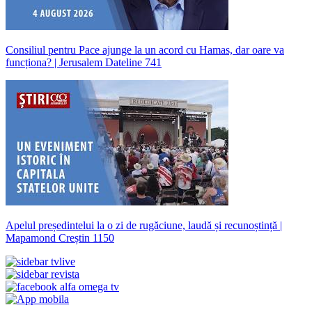
Consiliul pentru Pace ajunge la un acord cu Hamas, dar oare va
funcționa? | Jerusalem Dateline 741
Apelul președintelui la o zi de rugăciune, laudă și recunoștință |
Mapamond Creștin 1150