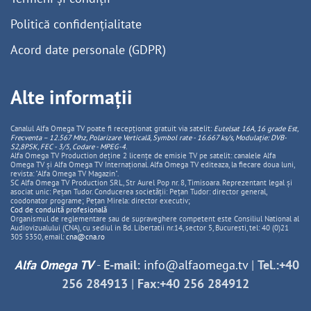
Politică confidențialitate
Acord date personale (GDPR)
Alte informații
Canalul Alfa Omega TV poate fi recepționat gratuit via satelit:
Eutelsat 16A, 16 grade Est,
Frecventa – 12.567 Mhz, Polarizare
Vertica
lă, Symbol rate - 16.667 ks/s, Modulație: DVB-
S2,8PSK, FEC - 3/5, Codare - MPEG-4
.
Alfa Omega TV Production deține 2 licențe de emisie TV pe satelit: canalele Alfa
Omega TV și Alfa Omega TV Internațional. Alfa Omega TV editeaza, la fiecare doua luni,
revista: "Alfa Omega TV Magazin".
SC Alfa Omega TV Production SRL, Str Aurel Pop nr. 8, Timisoara. Reprezentant legal și
asociat unic: Pețan Tudor. Conducerea societății: Pețan Tudor: director general,
coodonator programe; Pețan Mirela: director executiv;
Cod de conduită profesională
Organismul de reglementare sau de supraveghere competent este Consiliul National al
Audiovizualului (CNA), cu sediul in Bd. Libertatii nr.14, sector 5, Bucuresti, tel: 40 (0)21
305 5350, email:
cna@cna.ro
Alfa Omega TV
-
E-mail:
info@alfaomega.tv
|
Tel.:+40
256 284913
|
Fax:+40 256 284912