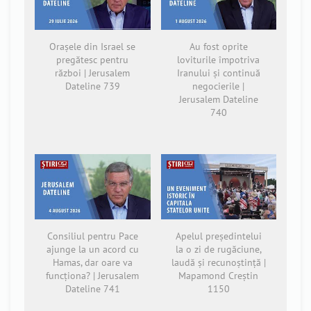
Orașele din Israel se
Au fost oprite
pregătesc pentru
loviturile împotriva
război | Jerusalem
Iranului și continuă
Dateline 739
negocierile |
Jerusalem Dateline
740
Consiliul pentru Pace
Apelul președintelui
ajunge la un acord cu
la o zi de rugăciune,
Hamas, dar oare va
laudă și recunoștință |
funcționa? | Jerusalem
Mapamond Creștin
Dateline 741
1150