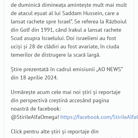
de duminică dimineața amintește mult mai mult
de atacul eșuat al lui Saddam Hussein, care a
lansat rachete spre Israel
”. Se referea la Războiul
din Golf din 1991, când Irakul a lansat rachete
Scud asupra Israelului. Doi israelieni au fost
uciși și 28 de clădiri au fost avariate, în ciuda
temerilor de distrugere la scară largă.
Știre prezentată în cadrul emisiunii „AO NEWS”
din 18 aprilie 2024.
Urmărește acum cele mai noi știri și reportaje
din perspectivă creștină accesând pagina
noastră de facebook:
@StirileAlfaOmega!
https://facebook.com/StirileAl
Click pentru alte știri și reportaje din