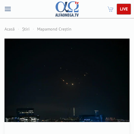
LIVE
Acasă
Știri
Mapamond Creștin