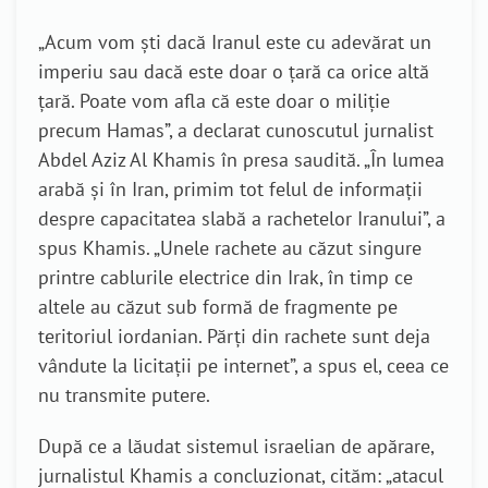
„
Acum vom ști dacă Iranul este cu adevărat un
imperiu sau dacă este doar o țară ca orice altă
țară. Poate vom afla că este doar o miliție
precum Hamas”, a declarat cunoscutul jurnalist
Abdel Aziz Al Khamis în presa saudită. „În lumea
arabă și în Iran, primim tot felul de informații
despre capacitatea slabă a rachetelor Iranului”, a
spus Khamis. „Unele rachete au căzut singure
printre cablurile electrice din Irak, în timp ce
altele au căzut sub formă de fragmente pe
teritoriul iordanian. Părți din rachete sunt deja
vândute la licitații pe internet”, a spus el, ceea ce
nu transmite putere.
După ce a lăudat sistemul israelian de apărare,
jurnalistul Khamis a concluzionat, cităm: „atacul