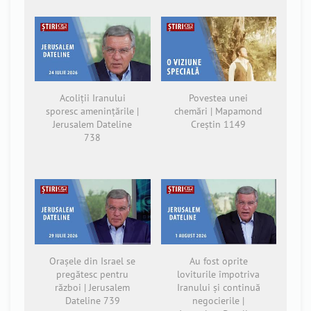
Acoliții Iranului
Povestea unei
sporesc amenințările |
chemări | Mapamond
Jerusalem Dateline
Creștin 1149
738
Orașele din Israel se
Au fost oprite
pregătesc pentru
loviturile împotriva
război | Jerusalem
Iranului și continuă
Dateline 739
negocierile |