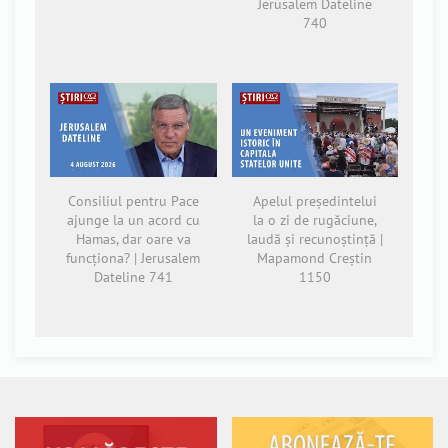
Jerusalem Dateline
740
Consiliul pentru Pace
Apelul președintelui
ajunge la un acord cu
la o zi de rugăciune,
Hamas, dar oare va
laudă și recunoștință |
funcționa? | Jerusalem
Mapamond Creștin
Dateline 741
1150