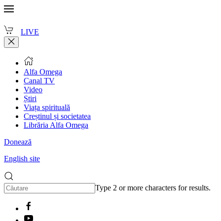
LIVE
Alfa Omega
Canal TV
Video
Știri
Viața spirituală
Creștinul și societatea
Librăria Alfa Omega
Donează
English site
Type 2 or more characters for results.