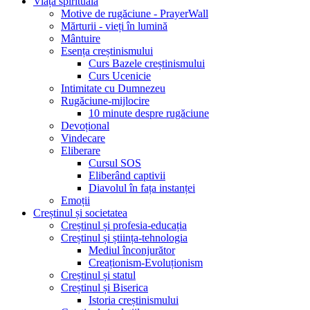
Viața spirituală
Motive de rugăciune - PrayerWall
Mărturii - vieți în lumină
Mântuire
Esența creștinismului
Curs Bazele creștinismului
Curs Ucenicie
Intimitate cu Dumnezeu
Rugăciune-mijlocire
10 minute despre rugăciune
Devoțional
Vindecare
Eliberare
Cursul SOS
Eliberând captivii
Diavolul în fața instanței
Emoții
Creștinul și societatea
Creștinul și profesia-educația
Creștinul și știința-tehnologia
Mediul înconjurător
Creaționism-Evoluționism
Creștinul și statul
Creștinul și Biserica
Istoria creștinismului