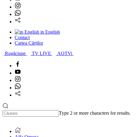
in English
Contact
Cartea Cărților
Rugăciune
TV LIVE
AOTVi
Type 2 or more characters for results.
Alfa Omega