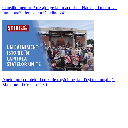
Consiliul pentru Pace ajunge la un acord cu Hamas, dar oare va
funcționa? | Jerusalem Dateline 741
Apelul președintelui la o zi de rugăciune, laudă și recunoștință |
Mapamond Creștin 1150