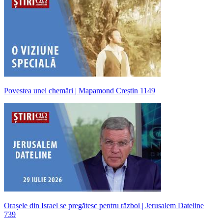
Povestea unei chemări | Mapamond Creștin 1149
Orașele din Israel se pregătesc pentru război | Jerusalem Dateline
739