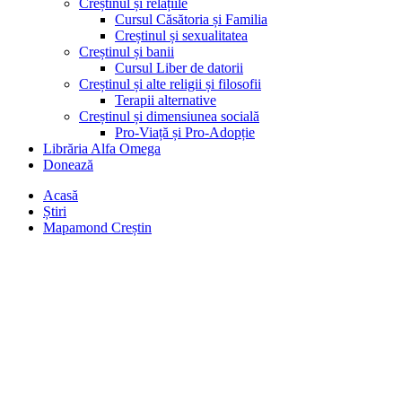
Creștinul și relațiile
Cursul Căsătoria și Familia
Creștinul și sexualitatea
Creștinul și banii
Cursul Liber de datorii
Creștinul și alte religii și filosofii
Terapii alternative
Creștinul și dimensiunea socială
Pro-Viață și Pro-Adopție
Librăria Alfa Omega
Donează
Acasă
Știri
Mapamond Creștin