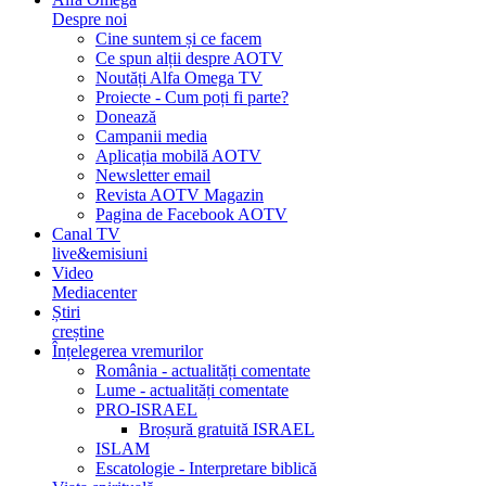
Despre noi
Cine suntem și ce facem
Ce spun alții despre AOTV
Noutăți Alfa Omega TV
Proiecte - Cum poți fi parte?
Donează
Campanii media
Aplicația mobilă AOTV
Newsletter email
Revista AOTV Magazin
Pagina de Facebook AOTV
Canal TV
live&emisiuni
Video
Mediacenter
Știri
creștine
Înțelegerea vremurilor
România - actualități comentate
Lume - actualități comentate
PRO-ISRAEL
Broșură gratuită ISRAEL
ISLAM
Escatologie - Interpretare biblică