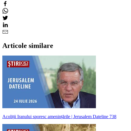
Articole similare
Acoliții Iranului sporesc amenințările | Jerusalem Dateline 738