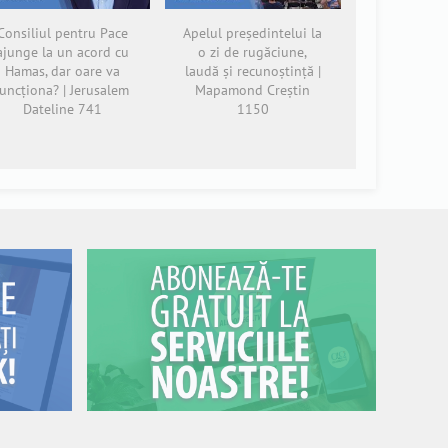
Consiliul pentru Pace
Apelul președintelui la
ajunge la un acord cu
o zi de rugăciune,
Hamas, dar oare va
laudă și recunoștință |
funcționa? | Jerusalem
Mapamond Creștin
Dateline 741
1150