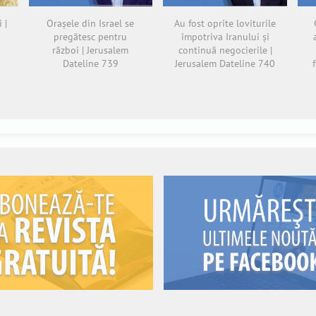
 |
Orașele din Israel se
Au fost oprite loviturile
pregătesc pentru
împotriva Iranului și
război | Jerusalem
continuă negocierile |
Dateline 739
Jerusalem Dateline 740