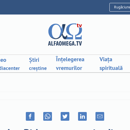
Rugăciun
Înțelegerea
Viața
deo
Știri
vremurilor
spirituală
iacenter
creștine