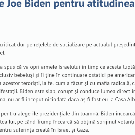
e Joe Biden pentru atitudinea 
riticat dur pe rețelele de socializare pe actualul președi
el.
, a spus că va opri armele Israelului în timp ce acesta lupt
lusiv bebeluși și îi ține în continuare ostatici pe american
a acestor teroriști, la fel cum a făcut și cu mafia radicală
estații. Biden este slab, corupt și conduce lumea direct în
ina, nu ar fi început niciodată dacă aș fi fost eu la Casa Al
 pentru alegerile prezidențiale din toamnă
. Biden încearcă
rtea lui, pe când Trump încearcă să obțină sprijinul votanți
ntru suferința creată în Israel și Gaza.