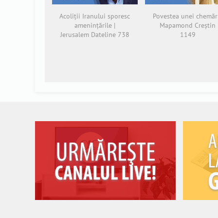
Acoliții Iranului sporesc
Povestea unei chemări
amenințările |
Mapamond Creștin
Jerusalem Dateline 738
1149