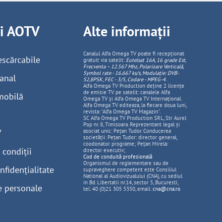
ii AOTV
Alte informații
Canalul Alfa Omega TV poate fi recepționat
escărcabile
gratuit via satelit:
Eutelsat 16A, 16 grade Est,
Frecventa – 12.567 Mhz, Polarizare
Vertica
lă,
Symbol rate - 16.667 ks/s, Modulație: DVB-
anal
S2,8PSK, FEC - 3/5, Codare - MPEG-4
.
Alfa Omega TV Production deține 2 licențe
de emisie TV pe satelit: canalele Alfa
mobilă
Omega TV și Alfa Omega TV Internațional.
Alfa Omega TV editeaza, la fiecare doua luni,
revista: "Alfa Omega TV Magazin".
SC Alfa Omega TV Production SRL, Str Aurel
Pop nr. 8, Timisoara. Reprezentant legal și
V
asociat unic: Pețan Tudor. Conducerea
societății: Pețan Tudor: director general,
coodonator programe; Pețan Mirela:
 condiții
director executiv;
Cod de conduită profesională
Organismul de reglementare sau de
nfidențialitate
supraveghere competent este Consiliul
National al Audiovizualului (CNA), cu sediul
in Bd. Libertatii nr.14, sector 5, Bucuresti,
e personale
tel: 40 (0)21 305 5350, email:
cna@cna.ro