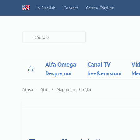
in English
Contact
Cartea Cărților
Type 2 or more characters for
results.
Alfa Omega
Canal TV
Vi
Despre noi
live&emisiuni
Med
Acasă
Știri
Mapamond Creștin