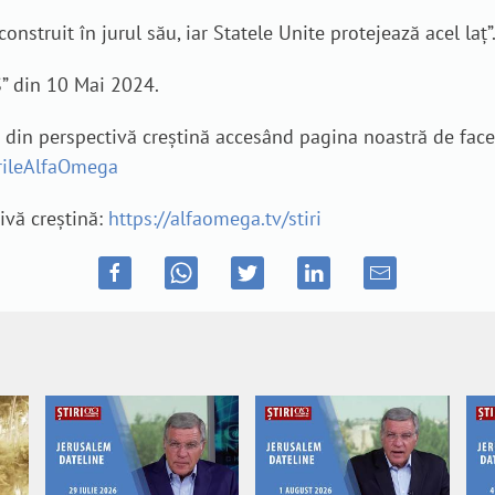
construit în jurul său, iar Statele Unite protejează acel laț”
S” din 10 Mai 2024.
e din perspectivă creștină accesând pagina noastră de fac
irileAlfaOmega
tivă creștină:
https://alfaomega.tv/stiri