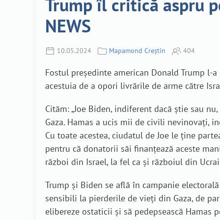
Trump îl critică aspru p
NEWS
10.05.2024
Mapamond Creștin
404
Fostul președinte american Donald Trump l-a c
acestuia de a opori livrările de arme către Isra
Cităm: „Joe Biden, indiferent dacă știe sau nu
Gaza. Hamas a ucis mii de civili nevinovați, inc
Cu toate acestea, ciudatul de Joe le ține parte
pentru că donatorii săi finanțează aceste manif
război din Israel, la fel ca și războiul din Ucra
Trump și Biden se află în campanie electorală
sensibili la pierderile de vieți din Gaza, de pa
elibereze ostaticii și să pedepsească Hamas pe