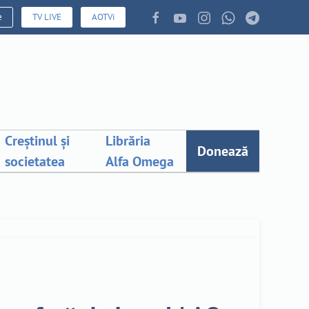
e
TV LIVE
AOTVi
Creștinul și
Librăria
Donează
societatea
Alfa Omega