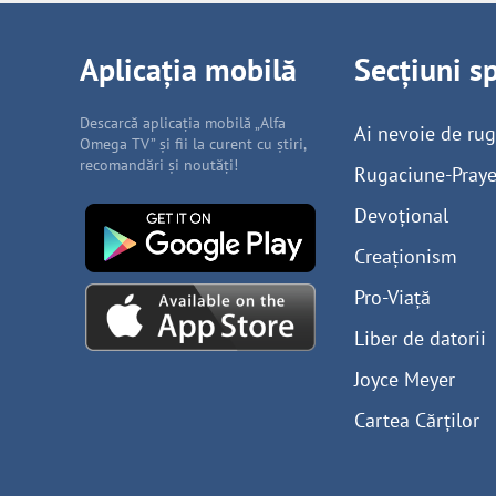
Aplicația mobilă
Secțiuni s
Descarcă aplicația mobilă „Alfa
Ai nevoie de ru
Omega TV” și fii la curent cu știri,
recomandări și noutăți!
Rugaciune-Praye
Devoțional
Creaționism
Pro-Viață
Liber de datorii
Joyce Meyer
Cartea Cărților