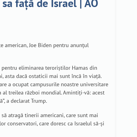
sa față de Israel | AO
nte american, Joe Biden pentru anunțul
ă pentru eliminarea teroriștilor Hamas din
i, asta dacă ostaticii mai sunt încă în viață.
, care a ocupat campusurile noastre universitare
 al treilea război mondial. Amintiți-vă: acest
bă”, a declarat Trump.
 să atragă tinerii americani, care sunt mai
lor conservatori, care doresc ca Israelul să-și