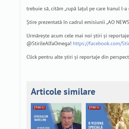
trebuie să, cităm „rupă lațul pe care Iranul l-a 
Știre prezentată în cadrul emisiunii „AO NEW
Urmărește acum cele mai noi știri și reportaj
@StirileAlfaOmega!
https://facebook.com/St
Click pentru alte știri și reportaje din perspec
Articole similare