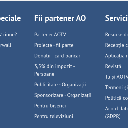
peciale
Fii partener AO
Servic
găciune?
Partener AOTV
Resurse d
rwall
Proiecte - fii parte
Recepție c
Donații - card bancar
Aplicația 
3,5% din impozit -
Revistă
Persoane
Tu și AOT
Publicitate - Organizații
Termeni și
Sponsorizare - Organizații
Politică co
Pentru biserici
Acord dat
Pentru televiziuni
(GDPR)