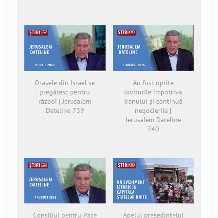
Orașele din Israel se
Au fost oprite
pregătesc pentru
loviturile împotriva
război | Jerusalem
Iranului și continuă
Dateline 739
negocierile |
Jerusalem Dateline
740
Consiliul pentru Pace
Apelul președintelui