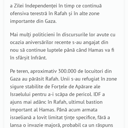
a Zilei Independenței în timp ce continuă
ofensiva terestră în Rafah și în alte zone
importante din Gaza.
Mai mulți politicieni în discursurile lor avute cu
ocazia aniversărilor recente s-au angajat din
nou să continue luptele până când Hamas va fi
în sfârșit înfrânt.
Pe teren, aproximativ 300.000 de locuitori din
Gaza au părăsit Rafah. Unii s-au refugiat în zone
sigure stabilite de Forțele de Apărare ale
Israelului pentru a-i scăpa de pericol. IDF a
ajuns mai adânc în Rafah, ultimul bastion
important al Hamas. Până acum armata
israeliană a lovit limitat țințe specifice, fără a
lansa o invazie majoră, probabil ca un răspuns