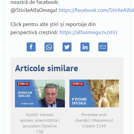
noastră de facebook:
@StirileAlfaOmega!
https://facebook.com/StirileAl
Click pentru alte știri și reportaje din
perspectivă creștină:
https://alfaomega.tv/stiri
Articole similare
Acoliții Iranului
Povestea unei
sporesc amenințările |
chemări | Mapamond
Jerusalem Dateline
Creștin 1149
738