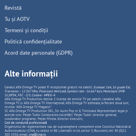
Revistă
Tu și AOTV
Termeni și condiții
Politică confidențialitate
Acord date personale (GDPR)
Alte informații
Canalul Alfa Omega TV poate fi recepționat gratuit via satelit:
Eutelsat 16A, 16 grade Est,
Frecventa – 12.567 Mhz, Polarizare
Vertica
lă, Symbol rate - 16.667 ks/s, Modulație: DVB-
S2,8PSK, FEC - 3/5, Codare - MPEG-4
.
Alfa Omega TV Production deține 2 licențe de emisie TV pe satelit: canalele Alfa
Omega TV și Alfa Omega TV Internațional. Alfa Omega TV editeaza, la fiecare doua luni,
revista: "Alfa Omega TV Magazin".
SC Alfa Omega TV Production SRL, Str Aurel Pop nr. 8, Timisoara. Reprezentant legal și
asociat unic: Pețan Tudor. Conducerea societății: Pețan Tudor: director general,
coodonator programe; Pețan Mirela: director executiv;
Cod de conduită profesională
Organismul de reglementare sau de supraveghere competent este Consiliul National al
Audiovizualului (CNA), cu sediul in Bd. Libertatii nr.14, sector 5, Bucuresti, tel: 40 (0)21
305 5350, email:
cna@cna.ro