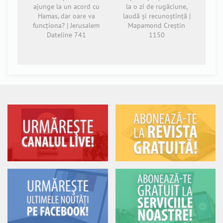
ajunge la un acord cu
la o zi de rugăciune,
Hamas, dar oare va
laudă și recunoștință |
funcționa? | Jerusalem
Mapamond Creștin
Dateline 741
1150