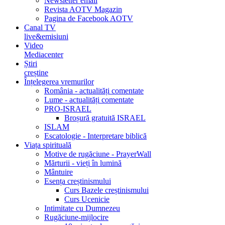
Newsletter email
Revista AOTV Magazin
Pagina de Facebook AOTV
Canal TV
live&emisiuni
Video
Mediacenter
Știri
creștine
Înțelegerea vremurilor
România - actualități comentate
Lume - actualități comentate
PRO-ISRAEL
Broșură gratuită ISRAEL
ISLAM
Escatologie - Interpretare biblică
Viața spirituală
Motive de rugăciune - PrayerWall
Mărturii - vieți în lumină
Mântuire
Esența creștinismului
Curs Bazele creștinismului
Curs Ucenicie
Intimitate cu Dumnezeu
Rugăciune-mijlocire