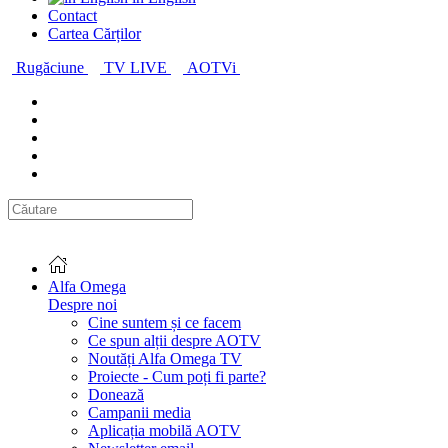
Contact
Cartea Cărților
Rugăciune
TV LIVE
AOTVi
Alfa Omega
Despre noi
Cine suntem și ce facem
Ce spun alții despre AOTV
Noutăți Alfa Omega TV
Proiecte - Cum poți fi parte?
Donează
Campanii media
Aplicația mobilă AOTV