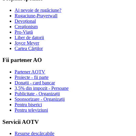
Ai nevoie de rugăciune?
Rugaciune-Prayerwall
Devoțional
Creaționism
Pro-Viață
Liber de datorii
Joyce Meyer
Cartea Cărților
Fii partener AO
Partener AOTV
Proiecte - fii parte
Donații - card bancar
3,5% din impozit - Persoane
Publicitate - Organizații
Sponsorizare - Organizații
Pentru biserici
Pentru televiziuni
Servicii AOTV
Resurse descărcabile