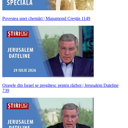
Povestea unei chemări | Mapamond Creștin 1149
Orașele din Israel se pregătesc pentru război | Jerusalem Dateline
739