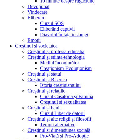
10 minute despre rugăciune
Devoțional
Vindecare
Eliberare
Cursul SOS
Eliberând captivii
Diavolul în fața instanței
Emoții
Creștinul și societatea
Creștinul și profesia-educația
Creștinul și știința-tehnologia
Mediul înconjurător
Creaționism-Evoluționism
Creștinul și statul
Creștinul și Biserica
Istoria creștinismului
Creștinul și relațiile
Cursul Căsătoria și Familia
Creștinul și sexualitatea
Creștinul și banii
Cursul Liber de datorii
Creștinul și alte religii și filosofii
Terapii alternative
Creștinul și dimensiunea socială
Pro-Viață și Pro-Adopție