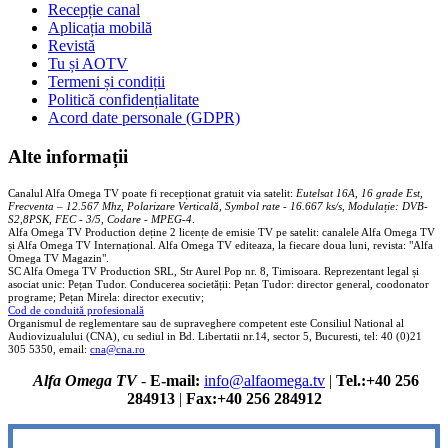
Recepție canal
Aplicația mobilă
Revistă
Tu și AOTV
Termeni și condiții
Politică confidențialitate
Acord date personale (GDPR)
Alte informații
Canalul Alfa Omega TV poate fi recepționat gratuit via satelit:
Eutelsat 16A, 16 grade Est,
Frecventa – 12.567 Mhz, Polarizare
Vertica
lă, Symbol rate - 16.667 ks/s, Modulație: DVB-
S2,8PSK, FEC - 3/5, Codare - MPEG-4
.
Alfa Omega TV Production deține 2 licențe de emisie TV pe satelit: canalele Alfa Omega TV
și Alfa Omega TV Internațional. Alfa Omega TV editeaza, la fiecare doua luni, revista: "Alfa
Omega TV Magazin".
SC Alfa Omega TV Production SRL, Str Aurel Pop nr. 8, Timisoara. Reprezentant legal și
asociat unic: Pețan Tudor. Conducerea societății: Pețan Tudor: director general, coodonator
programe; Pețan Mirela: director executiv;
Cod de conduită profesională
Organismul de reglementare sau de supraveghere competent este Consiliul National al
Audiovizualului (CNA), cu sediul in Bd. Libertatii nr.14, sector 5, Bucuresti, tel: 40 (0)21
305 5350, email:
cna@cna.ro
Alfa Omega TV
-
E-mail:
info@alfaomega.tv
|
Tel.:+40 256
284913
|
Fax:+40 256 284912