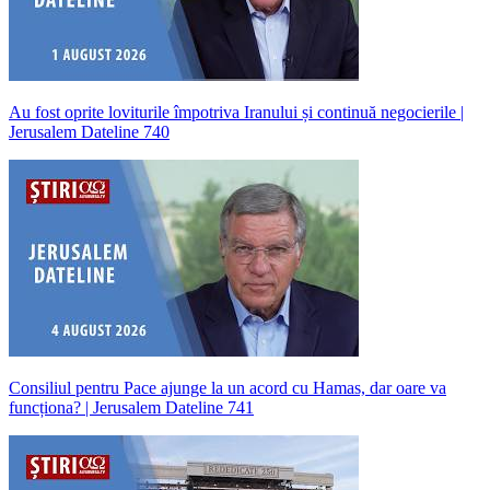
Au fost oprite loviturile împotriva Iranului și continuă negocierile |
Jerusalem Dateline 740
Consiliul pentru Pace ajunge la un acord cu Hamas, dar oare va
funcționa? | Jerusalem Dateline 741