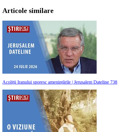
Articole similare
Acoliții Iranului sporesc amenințările | Jerusalem Dateline 738