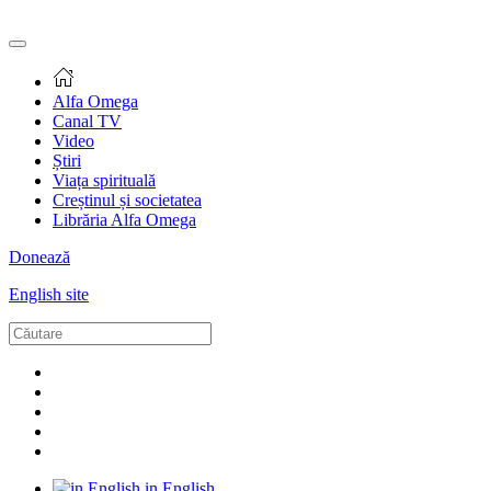
Alfa Omega
Canal TV
Video
Știri
Viața spirituală
Creștinul și societatea
Librăria Alfa Omega
Donează
English site
in English