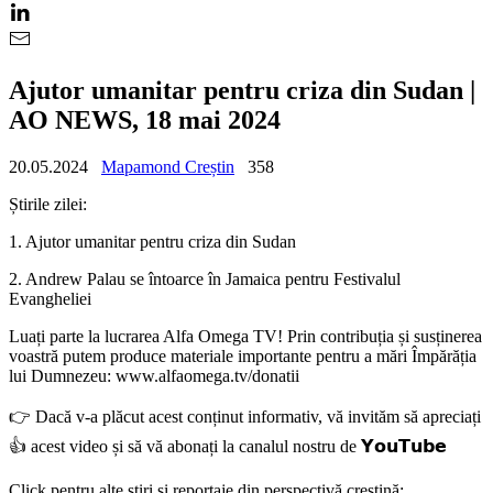
Ajutor umanitar pentru criza din Sudan |
AO NEWS, 18 mai 2024
20.05.2024
Mapamond Creștin
358
Știrile zilei:
1. Ajutor umanitar pentru criza din Sudan
2. Andrew Palau se întoarce în Jamaica pentru Festivalul
Evangheliei
Luați parte la lucrarea Alfa Omega TV! Prin contribuția și susținerea
voastră putem produce materiale importante pentru a mări Împărăția
lui Dumnezeu: www.alfaomega.tv/donatii
👉 Dacă v-a plăcut acest conținut informativ, vă invităm să apreciați
👍 acest video și să vă abonați la canalul nostru de 𝗬𝗼𝘂𝗧𝘂𝗯𝗲
Click pentru alte știri și reportaje din perspectivă creștină: