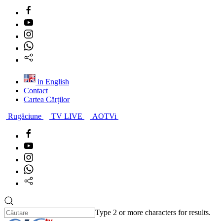
in English
Contact
Cartea Cărților
Rugăciune
TV LIVE
AOTVi
Type 2 or more characters for results.