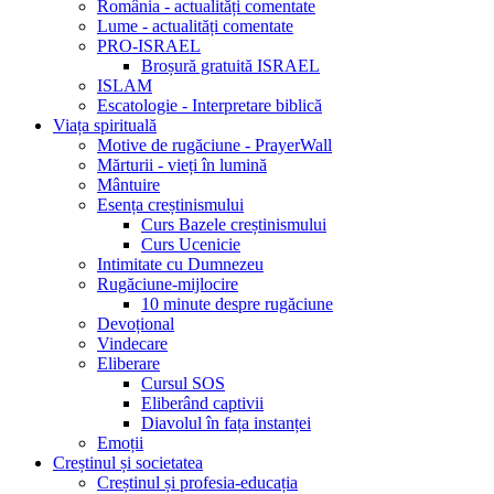
România - actualități comentate
Lume - actualități comentate
PRO-ISRAEL
Broșură gratuită ISRAEL
ISLAM
Escatologie - Interpretare biblică
Viața spirituală
Motive de rugăciune - PrayerWall
Mărturii - vieți în lumină
Mântuire
Esența creștinismului
Curs Bazele creștinismului
Curs Ucenicie
Intimitate cu Dumnezeu
Rugăciune-mijlocire
10 minute despre rugăciune
Devoțional
Vindecare
Eliberare
Cursul SOS
Eliberând captivii
Diavolul în fața instanței
Emoții
Creștinul și societatea
Creștinul și profesia-educația