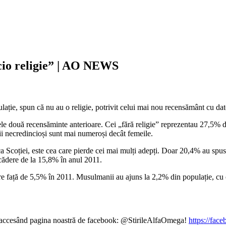
icio religie” | AO NEWS
lație, spun că nu au o religie, potrivit celui mai nou recensământ cu dat
cele două recensăminte anterioare. Cei „fără religie” reprezentau 27,5%
ații necredincioși sunt mai numeroși decât femeile.
Scoției, este cea care pierde cei mai mulți adepți. Doar 20,4% au spus c
cădere de la 15,8% în anul 2011.
ere față de 5,5% în 2011. Musulmanii au ajuns la 2,2% din populație, cu
ină accesând pagina noastră de facebook: @StirileAlfaOmega!
https://fac