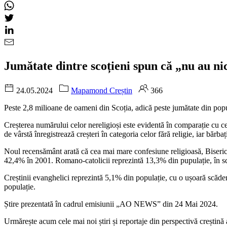
Jumătate dintre scoțieni spun că „nu au n
24.05.2024
Mapamond Creștin
366
Peste 2,8 milioane de oameni din Scoția, adică peste jumătate din popu
Creșterea numărului celor nereligioși este evidentă în comparație cu 
de vârstă înregistrează creșteri în categoria celor fără religie, iar bărb
Noul recensământ arată că cea mai mare confesiune religioasă, Biserica 
42,4% în 2001. Romano-catolicii reprezintă 13,3% din pupulație, în s
Creștinii evanghelici reprezintă 5,1% din populație, cu o ușoară scăd
populație.
Știre prezentată în cadrul emisiunii „AO NEWS” din 24 Mai 2024.
Urmărește acum cele mai noi știri și reportaje din perspectivă creșt