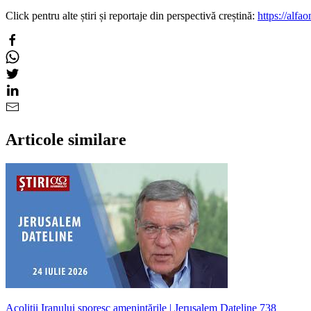
Click pentru alte știri și reportaje din perspectivă creștină:
https://alfao
Articole similare
Acoliții Iranului sporesc amenințările | Jerusalem Dateline 738