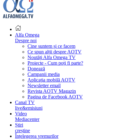
Alfa Omega
Despre noi
Cine suntem și ce facem
Ce spun alții despre AOTV
Noutăți Alfa Omega TV
Proiecte - Cum poți fi parte?
Donează
Campanii media
Aplicația mobilă AOTV
Newsletter email
Revista AOTV Magazin
Pagina de Facebook AOTV
Canal TV
live&emisiuni
Video
Mediacenter
Știri
creștine
Înțelegerea vremurilor