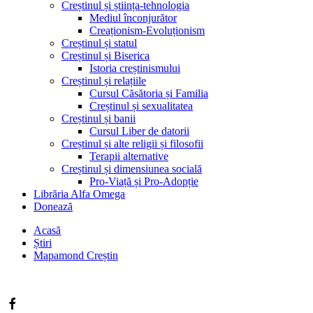
Creștinul și știința-tehnologia
Mediul înconjurător
Creaționism-Evoluționism
Creștinul și statul
Creștinul și Biserica
Istoria creștinismului
Creștinul și relațiile
Cursul Căsătoria și Familia
Creștinul și sexualitatea
Creștinul și banii
Cursul Liber de datorii
Creștinul și alte religii și filosofii
Terapii alternative
Creștinul și dimensiunea socială
Pro-Viață și Pro-Adopție
Librăria Alfa Omega
Donează
Acasă
Știri
Mapamond Creștin