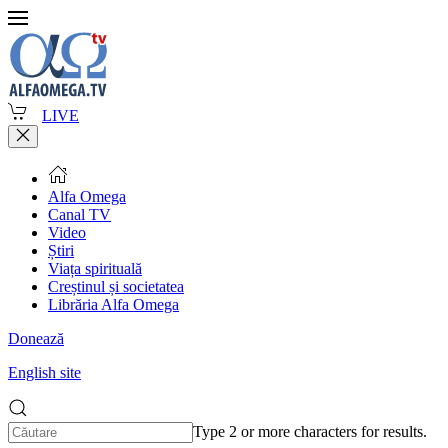
LIVE
Alfa Omega
Canal TV
Video
Știri
Viața spirituală
Creștinul și societatea
Librăria Alfa Omega
Donează
English site
Type 2 or more characters for results.