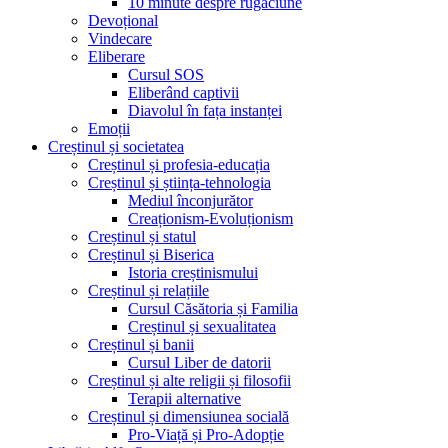
10 minute despre rugăciune
Devoțional
Vindecare
Eliberare
Cursul SOS
Eliberând captivii
Diavolul în fața instanței
Emoții
Creștinul și societatea
Creștinul și profesia-educația
Creștinul și știința-tehnologia
Mediul înconjurător
Creaționism-Evoluționism
Creștinul și statul
Creștinul și Biserica
Istoria creștinismului
Creștinul și relațiile
Cursul Căsătoria și Familia
Creștinul și sexualitatea
Creștinul și banii
Cursul Liber de datorii
Creștinul și alte religii și filosofii
Terapii alternative
Creștinul și dimensiunea socială
Pro-Viață și Pro-Adopție