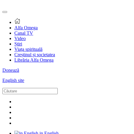
Alfa Omega
Canal TV
Video
Știri
Viața spirituală
Creștinul și societatea
Librăria Alfa Omega
Donează
English site
in English