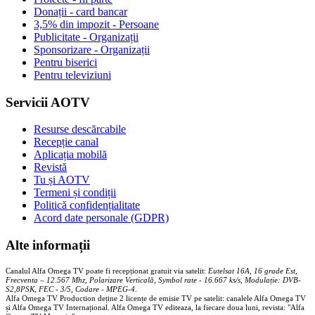
Donații - card bancar
3,5% din impozit - Persoane
Publicitate - Organizații
Sponsorizare - Organizații
Pentru biserici
Pentru televiziuni
Servicii AOTV
Resurse descărcabile
Recepție canal
Aplicația mobilă
Revistă
Tu și AOTV
Termeni și condiții
Politică confidențialitate
Acord date personale (GDPR)
Alte informații
Canalul Alfa Omega TV poate fi recepționat gratuit via satelit:
Eutelsat 16A, 16 grade Est,
Frecventa – 12.567 Mhz, Polarizare
Vertica
lă, Symbol rate - 16.667 ks/s, Modulație: DVB-
S2,8PSK, FEC - 3/5, Codare - MPEG-4
.
Alfa Omega TV Production deține 2 licențe de emisie TV pe satelit: canalele Alfa Omega TV
și Alfa Omega TV Internațional. Alfa Omega TV editeaza, la fiecare doua luni, revista: "Alfa