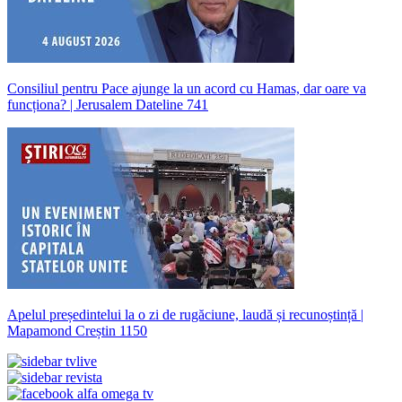
Consiliul pentru Pace ajunge la un acord cu Hamas, dar oare va
funcționa? | Jerusalem Dateline 741
Apelul președintelui la o zi de rugăciune, laudă și recunoștință |
Mapamond Creștin 1150