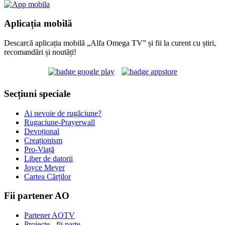
Aplicația mobilă
Descarcă aplicația mobilă „Alfa Omega TV” și fii la curent cu știri,
recomandări și noutăți!
Secțiuni speciale
Ai nevoie de rugăciune?
Rugaciune-Prayerwall
Devoțional
Creaționism
Pro-Viață
Liber de datorii
Joyce Meyer
Cartea Cărților
Fii partener AO
Partener AOTV
Proiecte - fii parte