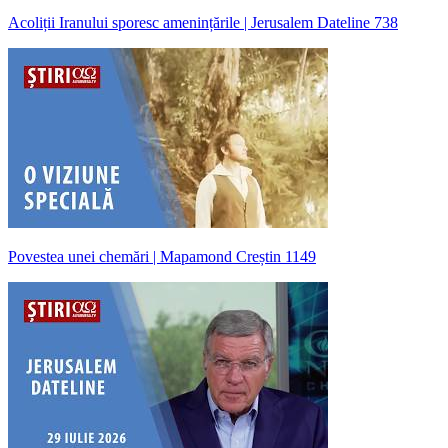
Acoliții Iranului sporesc amenințările | Jerusalem Dateline 738
Povestea unei chemări | Mapamond Creștin 1149