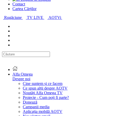
Contact
Cartea Cărților
Rugăciune
TV LIVE
AOTVi
Alfa Omega
Despre noi
Cine suntem și ce facem
Ce spun alții despre AOTV
Noutăți Alfa Omega TV
Proiecte - Cum poți fi parte?
Donează
Campanii media
Aplicația mobilă AOTV