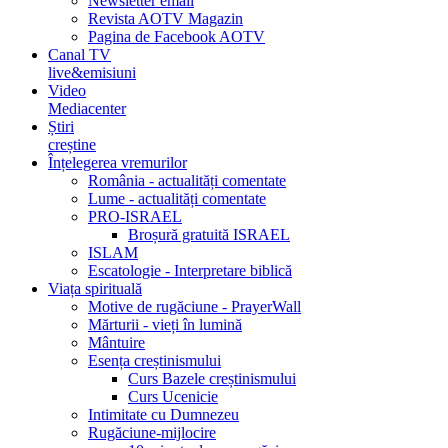
Newsletter email
Revista AOTV Magazin
Pagina de Facebook AOTV
Canal TV
live&emisiuni
Video
Mediacenter
Știri
creștine
Înțelegerea vremurilor
România - actualități comentate
Lume - actualități comentate
PRO-ISRAEL
Broșură gratuită ISRAEL
ISLAM
Escatologie - Interpretare biblică
Viața spirituală
Motive de rugăciune - PrayerWall
Mărturii - vieți în lumină
Mântuire
Esența creștinismului
Curs Bazele creștinismului
Curs Ucenicie
Intimitate cu Dumnezeu
Rugăciune-mijlocire