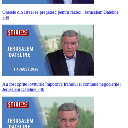
Orașele din Israel se pregătesc pentru război | Jerusalem Dateline
739
Au fost oprite loviturile împotriva Iranului și continuă negocierile |
Jerusalem Dateline 740