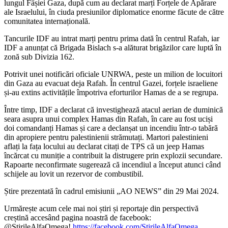
lungul Fâșiei Gaza, după cum au declarat marți Forțele de Apărare
ale Israelului, în ciuda presiunilor diplomatice enorme făcute de către
comunitatea internațională.
Tancurile IDF au intrat marți pentru prima dată în centrul Rafah,
iar
IDF a anunțat că Brigada Bislach s-a alăturat brigăzilor care luptă în
zonă sub Divizia 162.
Potrivit unei notificări oficiale UNRWA, peste un milion de locuitori
din Gaza au evacuat deja Rafah. În centrul Gazei, forțele israeliene
și-au extins activitățile împotriva eforturilor Hamas de a se regrupa.
Între timp, IDF a declarat că investighează atacul aerian de duminică
seara asupra unui complex Hamas din Rafah, în care au fost uciși
doi comandanți Hamas și care a declanșat un incendiu într-o tabără
din apropiere pentru palestinienii strămutați. Martori palestinieni
aflați la fața locului au declarat citați de TPS că un jeep Hamas
încărcat cu muniție a contribuit la distrugere prin explozii secundare.
Rapoarte neconfirmate sugerează că incendiul a început atunci când
schijele au lovit un rezervor de combustibil.
Știre prezentată în cadrul emisiunii „AO NEWS” din 29 Mai 2024.
Urmărește acum cele mai noi știri și reportaje din perspectivă
creștină accesând pagina noastră de facebook:
@StirileAlfaOmega!
https://facebook.com/StirileAlfaOmega