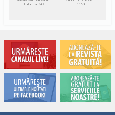
Dateline 741
1150