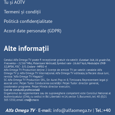
Tu și AOTV
Termeni și condiții
Politică confidențialitate
Acord date personale (GDPR)
Alte informații
Canalul Alfa Omega TV poate fi recepționat gratuit via satelit:
Eutelsat 16A, 16 grade Est,
Frecventa – 12.567 Mhz, Polarizare
Vertica
lă, Symbol rate - 16.667 ks/s, Modulație: DVB-
S2,8PSK, FEC - 3/5, Codare - MPEG-4
.
Alfa Omega TV Production deține 2 licențe de emisie TV pe satelit: canalele Alfa
Omega TV și Alfa Omega TV Internațional. Alfa Omega TV editeaza, la fiecare doua luni,
revista: "Alfa Omega TV Magazin".
SC Alfa Omega TV Production SRL, Str Aurel Pop nr. 8, Timisoara. Reprezentant legal și
asociat unic: Pețan Tudor. Conducerea societății: Pețan Tudor: director general,
coodonator programe; Pețan Mirela: director executiv;
Cod de conduită profesională
Organismul de reglementare sau de supraveghere competent este Consiliul National al
Audiovizualului (CNA), cu sediul in Bd. Libertatii nr.14, sector 5, Bucuresti, tel: 40 (0)21
305 5350, email:
cna@cna.ro
Alfa Omega TV
-
E-mail:
info@alfaomega.tv
|
Tel.:+40