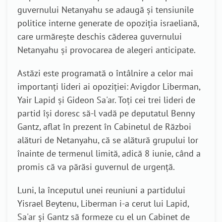
guvernului Netanyahu se adaugă și tensiunile
politice interne generate de opoziția israeliană,
care urmărește deschis căderea guvernului
Netanyahu și provocarea de alegeri anticipate.
Astăzi este programată o întâlnire a celor mai
importanți lideri ai opoziției: Avigdor Liberman,
Yair Lapid
și Gideon Sa'ar.
Toți cei trei lideri de
partid își doresc să-l vadă pe deputatul Benny
Gantz, aflat în prezent în Cabinetul de Război
alături de Netanyahu, că se alătură grupului lor
înainte de termenul limită, adică 8 iunie, când a
promis că va părăsi guvernul de urgență.
Luni, la începutul unei reuniuni a partidului
Yisrael Beytenu, Liberman i-a cerut lui Lapid,
Sa'ar și Gantz să formeze
cu el un Cabinet de