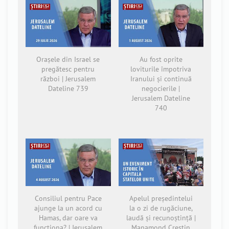
Orașele din Israel se
Au fost oprite
pregătesc pentru
loviturile împotriva
război | Jerusalem
Iranului și continuă
Dateline 739
negocierile |
Jerusalem Dateline
740
Consiliul pentru Pace
Apelul președintelui
ajunge la un acord cu
la o zi de rugăciune,
Hamas, dar oare va
laudă și recunoștință |
funcționa? | Jerusalem
Mapamond Creștin