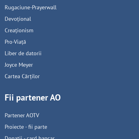
Rugaciune-Prayerwall
Devoțional
Creaționism
Pro-Viață
Liber de datorii
Joyce Meyer
Cartea Cărților
Fii partener AO
Partener AOTV
Proiecte - fii parte
Donații - card bancar