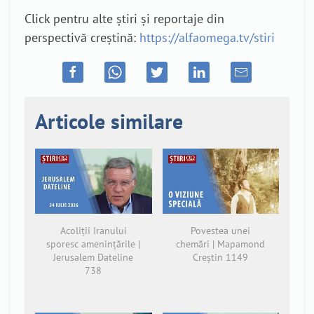
Click pentru alte știri și reportaje din
perspectivă creștină:
https://alfaomega.tv/stiri
Articole similare
Acoliții Iranului
Povestea unei
sporesc amenințările |
chemări | Mapamond
Jerusalem Dateline
Creștin 1149
738