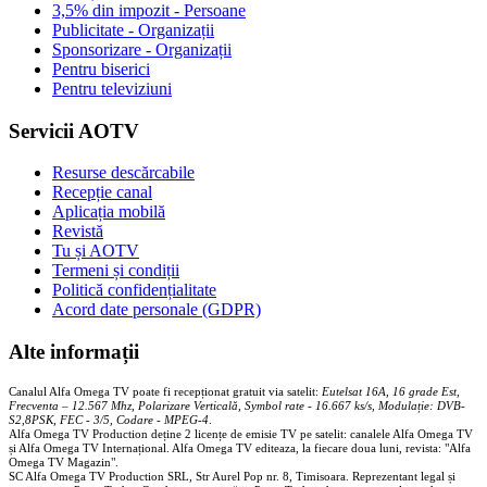
3,5% din impozit - Persoane
Publicitate - Organizații
Sponsorizare - Organizații
Pentru biserici
Pentru televiziuni
Servicii AOTV
Resurse descărcabile
Recepție canal
Aplicația mobilă
Revistă
Tu și AOTV
Termeni și condiții
Politică confidențialitate
Acord date personale (GDPR)
Alte informații
Canalul Alfa Omega TV poate fi recepționat gratuit via satelit:
Eutelsat 16A, 16 grade Est,
Frecventa – 12.567 Mhz, Polarizare
Vertica
lă, Symbol rate - 16.667 ks/s, Modulație: DVB-
S2,8PSK, FEC - 3/5, Codare - MPEG-4
.
Alfa Omega TV Production deține 2 licențe de emisie TV pe satelit: canalele Alfa Omega TV
și Alfa Omega TV Internațional. Alfa Omega TV editeaza, la fiecare doua luni, revista: "Alfa
Omega TV Magazin".
SC Alfa Omega TV Production SRL, Str Aurel Pop nr. 8, Timisoara. Reprezentant legal și