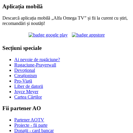
Aplicația mobilă
Descarcă aplicația mobilă „Alfa Omega TV” și fii la curent cu știri,
recomandări și noutăți!
Secțiuni speciale
Ai nevoie de rugăciune?
Rugaciune-Prayerwall
Devoțional
Creaționism
Pro-Viață
Liber de datorii
Joyce Meyer
Cartea Cărților
Fii partener AO
Partener AOTV
Proiecte - fii parte
Donații - card bancar