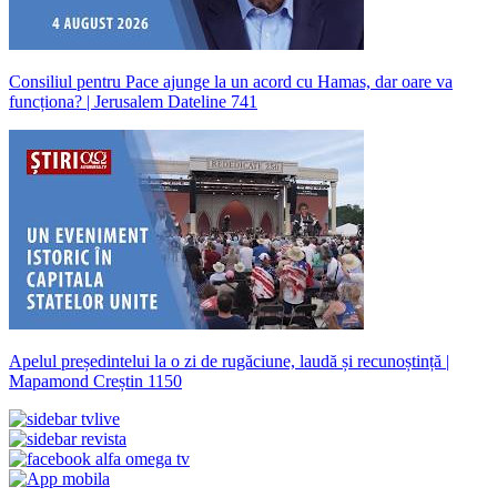
Consiliul pentru Pace ajunge la un acord cu Hamas, dar oare va
funcționa? | Jerusalem Dateline 741
Apelul președintelui la o zi de rugăciune, laudă și recunoștință |
Mapamond Creștin 1150