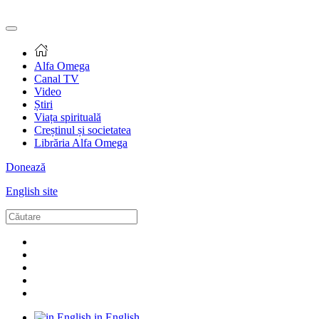
Alfa Omega
Canal TV
Video
Știri
Viața spirituală
Creștinul și societatea
Librăria Alfa Omega
Donează
English site
in English