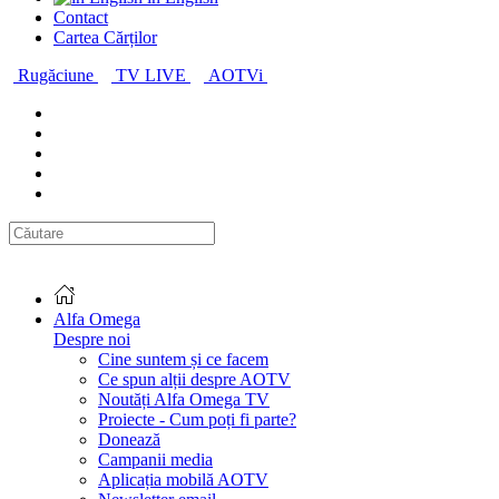
Contact
Cartea Cărților
Rugăciune
TV LIVE
AOTVi
Alfa Omega
Despre noi
Cine suntem și ce facem
Ce spun alții despre AOTV
Noutăți Alfa Omega TV
Proiecte - Cum poți fi parte?
Donează
Campanii media
Aplicația mobilă AOTV