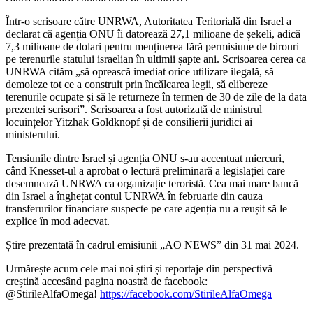
Într-o scrisoare către UNRWA, Autoritatea Teritorială din Israel a
declarat că agenția ONU îi datorează 27,1 milioane de șekeli, adică
7,3 milioane de dolari pentru menținerea fără permisiune de birouri
pe terenurile statului israelian în ultimii șapte ani.
Scrisoarea cerea ca
UNRWA cităm „să oprească imediat orice utilizare ilegală, să
demoleze tot ce a construit prin încălcarea legii, să elibereze
terenurile ocupate și să le returneze în termen de 30 de zile de la data
prezentei scrisori”.
Scrisoarea a fost autorizată de ministrul
locuințelor Yitzhak Goldknopf și de consilierii juridici ai
ministerului.
Tensiunile dintre Israel și agenția ONU s-au accentuat miercuri,
când Knesset-ul a aprobat o lectură preliminară a legislației care
desemnează UNRWA ca organizație teroristă. Cea mai mare bancă
din Israel a înghețat contul UNRWA în februarie din cauza
transferurilor financiare suspecte pe care agenția nu a reușit să le
explice în mod adecvat.
Știre prezentată în cadrul emisiunii „AO NEWS” din 31 mai 2024.
Urmărește acum cele mai noi știri și reportaje din perspectivă
creștină accesând pagina noastră de facebook:
@StirileAlfaOmega!
https://facebook.com/StirileAlfaOmega