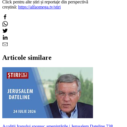
Click pentru alte știri și reportaje din perspectivă
creștină:
https://alfaomega.tv/stiri
Articole similare
Acoliții Iranului sporesc amenințările | Jerusalem Dateline 738