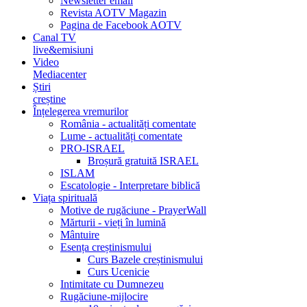
Newsletter email
Revista AOTV Magazin
Pagina de Facebook AOTV
Canal TV
live&emisiuni
Video
Mediacenter
Știri
creștine
Înțelegerea vremurilor
România - actualități comentate
Lume - actualități comentate
PRO-ISRAEL
Broșură gratuită ISRAEL
ISLAM
Escatologie - Interpretare biblică
Viața spirituală
Motive de rugăciune - PrayerWall
Mărturii - vieți în lumină
Mântuire
Esența creștinismului
Curs Bazele creștinismului
Curs Ucenicie
Intimitate cu Dumnezeu
Rugăciune-mijlocire