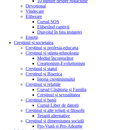
10 minute despre rugăciune
Devoțional
Vindecare
Eliberare
Cursul SOS
Eliberând captivii
Diavolul în fața instanței
Emoții
Creștinul și societatea
Creștinul și profesia-educația
Creștinul și știința-tehnologia
Mediul înconjurător
Creaționism-Evoluționism
Creștinul și statul
Creștinul și Biserica
Istoria creștinismului
Creștinul și relațiile
Cursul Căsătoria și Familia
Creștinul și sexualitatea
Creștinul și banii
Cursul Liber de datorii
Creștinul și alte religii și filosofii
Terapii alternative
Creștinul și dimensiunea socială
Pro-Viață și Pro-Adopție