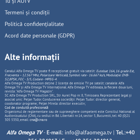
Tu și AOTV
Termeni și condiții
Politică confidențialitate
Acord date personale (GDPR)
Alte informații
Canalul Alfa Omega TV poate fi recepționat gratuit via satelit:
Eutelsat 16A, 16 grade Est,
Frecventa – 12.567 Mhz, Polarizare
Vertica
lă, Symbol rate - 16.667 ks/s, Modulație: DVB-
S2,8PSK, FEC - 3/5, Codare - MPEG-4
.
Alfa Omega TV Production deține 2 licențe de emisie TV pe satelit: canalele Alfa
Omega TV și Alfa Omega TV Internațional. Alfa Omega TV editeaza, la fiecare doua luni,
revista: "Alfa Omega TV Magazin".
SC Alfa Omega TV Production SRL, Str Aurel Pop nr. 8, Timisoara. Reprezentant legal și
asociat unic: Pețan Tudor. Conducerea societății: Pețan Tudor: director general,
coodonator programe; Pețan Mirela: director executiv;
Cod de conduită profesională
Organismul de reglementare sau de supraveghere competent este Consiliul National al
Audiovizualului (CNA), cu sediul in Bd. Libertatii nr.14, sector 5, Bucuresti, tel: 40 (0)21
305 5350, email:
cna@cna.ro
Alfa Omega TV
-
E-mail:
info@alfaomega.tv
|
Tel.:+40