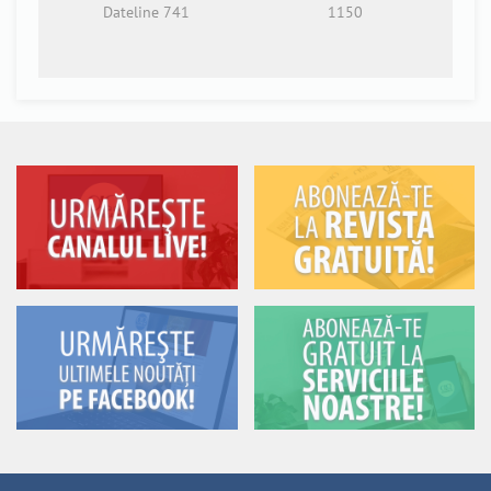
Dateline 741
1150