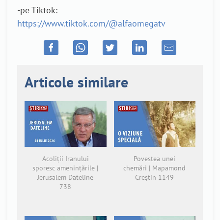
-pe Tiktok:
https://www.tiktok.com/@alfaomegatv
Articole similare
Acoliții Iranului
Povestea unei
sporesc amenințările |
chemări | Mapamond
Jerusalem Dateline
Creștin 1149
738