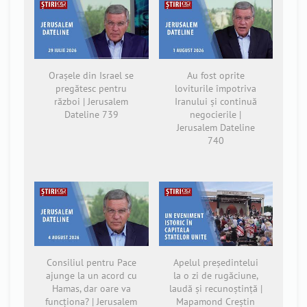
Orașele din Israel se
Au fost oprite
pregătesc pentru
loviturile împotriva
război | Jerusalem
Iranului și continuă
Dateline 739
negocierile |
Jerusalem Dateline
740
Consiliul pentru Pace
Apelul președintelui
ajunge la un acord cu
la o zi de rugăciune,
Hamas, dar oare va
laudă și recunoștință |
funcționa? | Jerusalem
Mapamond Creștin