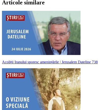
Articole similare
Acoliții Iranului sporesc amenințările | Jerusalem Dateline 738