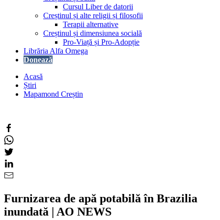
Cursul Liber de datorii
Creștinul și alte religii și filosofii
Terapii alternative
Creștinul și dimensiunea socială
Pro-Viață și Pro-Adopție
Librăria Alfa Omega
Donează
Acasă
Știri
Mapamond Creștin
Furnizarea de apă potabilă în Brazilia
inundată | AO NEWS