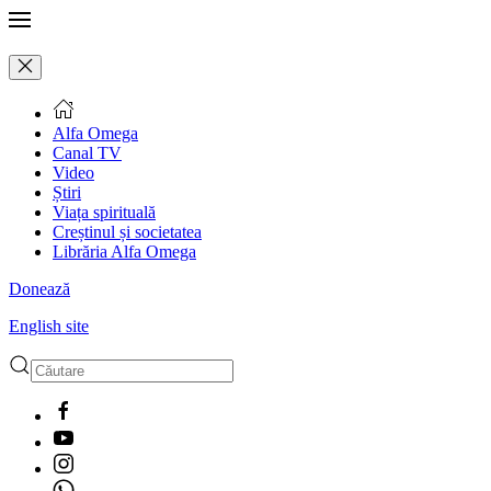
Alfa Omega
Canal TV
Video
Știri
Viața spirituală
Creștinul și societatea
Librăria Alfa Omega
Donează
English site
Type 2 or more characters
for results.