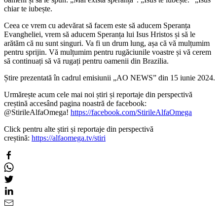
chiar te iubește.
Ceea ce vrem cu adevărat să facem este să aducem Speranța
Evangheliei, vrem să aducem Speranța lui Isus Hristos și să le
arătăm că nu sunt singuri. Va fi un drum lung, așa că vă mulțumim
pentru sprijin. Vă mulțumim pentru rugăciunile voastre și vă cerem
să continuați să vă rugați pentru oamenii din Brazilia.
Știre prezentată în cadrul emisiunii „AO NEWS” din 15 iunie 2024.
Urmărește acum cele mai noi știri și reportaje din perspectivă
creștină accesând pagina noastră de facebook:
@StirileAlfaOmega!
https://facebook.com/StirileAlfaOmega
Click pentru alte știri și reportaje din perspectivă
creștină:
https://alfaomega.tv/stiri