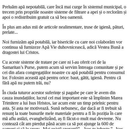
Preluăm apă nepotabilă, care încă mai curge în sistemul municipal, o
trecem prin propriile noastre sisteme de filtrare a apei și o reclorăm și
apoi o redistribuim gratuit ca să bea oamenii.
În plus am adus mii de articole nealimentare, truse de igienă, pături,
prelate...
Noi furnizăm apă potabilă, iar bisericile cu care noi colaborăm vor
continua să furnizeze Apă Vie duhovnicească, adică Vestea Bună a
dragostei lui Cristos.
Cu aceste sisteme de tratare pe care ni l-au oferit cei de la
Samaritan’s Purse, putem acum să servim întreaga comunitate și pe
cei din afara congregațiilor noastre cu apă potabilă pentru consumul
lor. Folosim această apă pentru orice: baut, gătit, igienă. Pentru că
fără apă nu putem trăi, nu?
În ciuda tuturor acestor suferințe și pagube pe care le avem din
cauza inundațiilor, lucrul cel mai important este să împlinim Marea
Trimitere a lui Isus Hristos, iar acum este un timp prielnic pentru
asta. Și asta ne motivează. Sună nebunesc, dar dacă ar fi trebuit să
renunț la toate bunurile mele materiale pentru a fi în poziția în care
mă aflu astăzi, evanghelizând, aș fi făcut-o mult mai devreme. Nu
contează cât am pierdut până acum ca să pot ajunge la 600 de
oameni și să le spun: „Mai există speranță”. „Isus te iubește.” „Isus