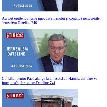
Au fost oprite loviturile împotriva Iranului și continuă negocierile |
Jerusalem Dateline 740
Consiliul pentru Pace ajunge la un acord cu Hamas, dar oare va
funcționa? | Jerusalem Dateline 741