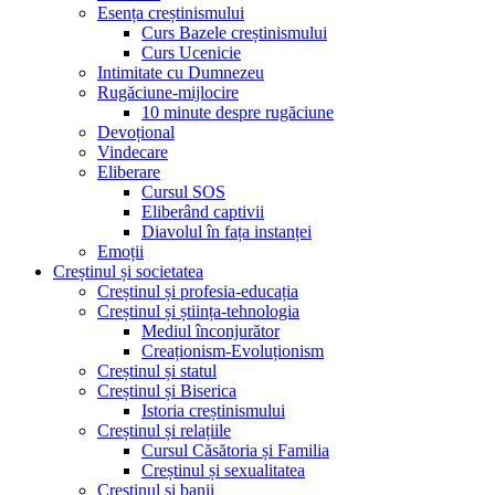
Esența creștinismului
Curs Bazele creștinismului
Curs Ucenicie
Intimitate cu Dumnezeu
Rugăciune-mijlocire
10 minute despre rugăciune
Devoțional
Vindecare
Eliberare
Cursul SOS
Eliberând captivii
Diavolul în fața instanței
Emoții
Creștinul și societatea
Creștinul și profesia-educația
Creștinul și știința-tehnologia
Mediul înconjurător
Creaționism-Evoluționism
Creștinul și statul
Creștinul și Biserica
Istoria creștinismului
Creștinul și relațiile
Cursul Căsătoria și Familia
Creștinul și sexualitatea
Creștinul și banii