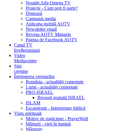
Noutăți Alfa Omega TV
Proiecte - Cum poți fi parte?
Donează
Campanii media
Aplicația mobilă AOTV
Newsletter email
Revista AOTV Magazin
Pagina de Facebook AOTV
Canal TV
live&emisiuni
Video
Mediacenter
Știri
creștine
Înțelegerea vremurilor
România - actualități comentate
Lume - actualități comentate
PRO-ISRAEL
Broșură gratuită ISRAEL
ISLAM
Escatologie - Interpretare biblică
Viața spirituală
Motive de rugăciune - PrayerWall
Mărturii - vieți în lumină
Mântuire