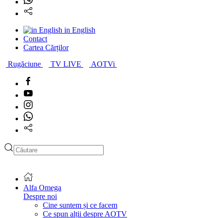
in English
Contact
Cartea Cărților
Rugăciune
TV LIVE
AOTVi
Type 2 or more characters
for results.
Alfa Omega
Despre noi
Cine suntem și ce facem
Ce spun alții despre AOTV