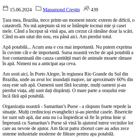
15.06.2024
Mapamond Creștin
439
Țara mea, Brazilia, trece printr-un moment istoric extrem de dificil, o
catastrofă. Nu mă așteptam să mi se întâmple tocmai mie și casei
mele. Când a început să vină apa, am crezut că rămâne doar la scări.
Când m-am uitat din nou, era până aici. Am pierdut totul.
Apă potabilă... Acum asta e cea mai importantă. Nu putem exprima
în cuvinte cât e de importantă. Sursa noastră veche de apă potabilă a
fost contaminată din cauza cantității mari de animale moarte rămase
în apă. Nimeni nu a anticipat așa ceva.
Am sosit aici, în Porto Alegre, în regiunea Rio Grande du Sul din
Brazilia, unde au avut loc inundații majore, iar aproximativ 60% din
oraș este sub apă. Oamenii sunt fără locuințe, mulți oameni și-au
pierdut viața, alți sunt dați dispăruți. O mare parte a orașului este
încă fără apă potabilă.
Organizația noastră - Samaritan’s Purse - a răspuns foarte repede la
situație. Mulți credincioși evanghelici și-au pierdut casele. Bisericile
lor sunt sub apă, dar asta nu i-a împiedicat să fie în prima linie și
împreună cu Samaritan’s Purse să vină în ajutorul tutror vecinilor lor
care au nevoie de ajutor. Am făcut patru zboruri care au adus zece
sisteme industriale moderne de filtrare pentru apa potabilă.