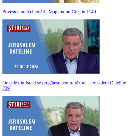
Povestea unei chemări | Mapamond Creștin 1149
Orașele din Israel se pregătesc pentru război | Jerusalem Dateline
739