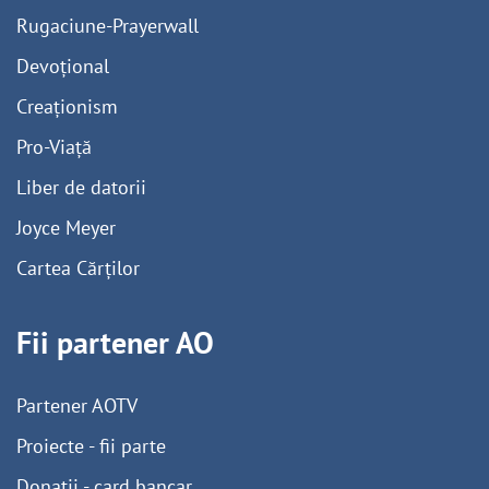
Rugaciune-Prayerwall
Devoțional
Creaționism
Pro-Viață
Liber de datorii
Joyce Meyer
Cartea Cărților
Fii partener AO
Partener AOTV
Proiecte - fii parte
Donații - card bancar