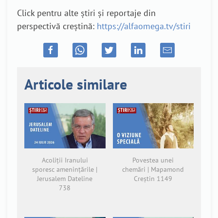
Click pentru alte știri și reportaje din
perspectivă creștină:
https://alfaomega.tv/stiri
Articole similare
Acoliții Iranului
Povestea unei
sporesc amenințările |
chemări | Mapamond
Jerusalem Dateline
Creștin 1149
738