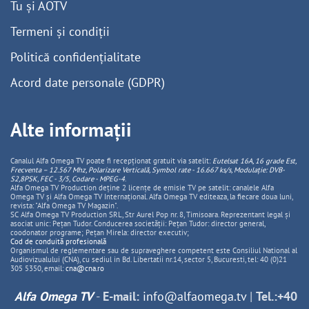
Tu și AOTV
Termeni și condiții
Politică confidențialitate
Acord date personale (GDPR)
Alte informații
Canalul Alfa Omega TV poate fi recepționat gratuit via satelit:
Eutelsat 16A, 16 grade Est,
Frecventa – 12.567 Mhz, Polarizare
Vertica
lă, Symbol rate - 16.667 ks/s, Modulație: DVB-
S2,8PSK, FEC - 3/5, Codare - MPEG-4
.
Alfa Omega TV Production deține 2 licențe de emisie TV pe satelit: canalele Alfa
Omega TV și Alfa Omega TV Internațional. Alfa Omega TV editeaza, la fiecare doua luni,
revista: "Alfa Omega TV Magazin".
SC Alfa Omega TV Production SRL, Str Aurel Pop nr. 8, Timisoara. Reprezentant legal și
asociat unic: Pețan Tudor. Conducerea societății: Pețan Tudor: director general,
coodonator programe; Pețan Mirela: director executiv;
Cod de conduită profesională
Organismul de reglementare sau de supraveghere competent este Consiliul National al
Audiovizualului (CNA), cu sediul in Bd. Libertatii nr.14, sector 5, Bucuresti, tel: 40 (0)21
305 5350, email:
cna@cna.ro
Alfa Omega TV
-
E-mail:
info@alfaomega.tv
|
Tel.:+40