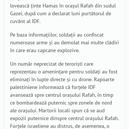
lovească ținte Hamas în orașul Rafah din sudul
Gazei, după cum a declarat luni purtătorul de
cuvânt al IDF.
Pe baza informațiilor, soldații au confiscat
numeroase arme și au demolat mai multe clădiri
în care erau capcane explozive.
Un număr neprecizat de teroriști care
reprezentau o amenințare pentru soldați au fost
eliminați în lupte directe și cu drone. Rapoarte
palestiniene informează că forțele IDF
avansează spre centrul orașului Rafah, în timp
ce bombardează puternic spre zonele de nord
ale orașului. Martorii locali spun că se aud
expozii puternice dinspre centrul orașului Rafah.
Forțele israeliene au distrus, de asemenea, o