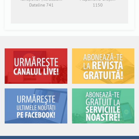
Dateline 741
1150