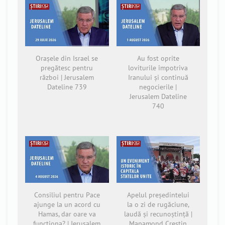
Orașele din Israel se
Au fost oprite
pregătesc pentru
loviturile împotriva
război | Jerusalem
Iranului și continuă
Dateline 739
negocierile |
Jerusalem Dateline
740
Consiliul pentru Pace
Apelul președintelui
ajunge la un acord cu
la o zi de rugăciune,
Hamas, dar oare va
laudă și recunoștință |
funcționa? | Jerusalem
Mapamond Creștin