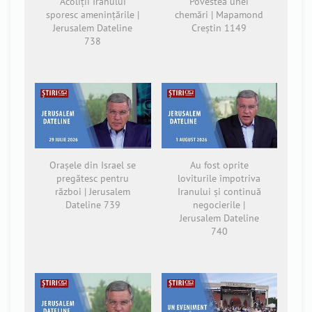
Acoliții Iranului
Povestea unei
sporesc amenințările |
chemări | Mapamond
Jerusalem Dateline
Creștin 1149
738
Orașele din Israel se
Au fost oprite
pregătesc pentru
loviturile împotriva
război | Jerusalem
Iranului și continuă
Dateline 739
negocierile |
Jerusalem Dateline
740