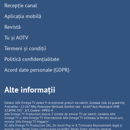
Recepție canal
Aplicația mobilă
Revistă
Tu și AOTV
Termeni și condiții
Politică confidențialitate
Acord date personale (GDPR)
Alte informații
Canalul Alfa Omega TV poate fi recepționat gratuit via satelit:
Eutelsat 16A, 16 grade Est,
Frecventa – 12.567 Mhz, Polarizare
Vertica
lă, Symbol rate - 16.667 ks/s, Modulație: DVB-
S2,8PSK, FEC - 3/5, Codare - MPEG-4
.
Alfa Omega TV Production deține 2 licențe de emisie TV pe satelit: canalele Alfa
Omega TV și Alfa Omega TV Internațional. Alfa Omega TV editeaza, la fiecare doua luni,
revista: "Alfa Omega TV Magazin".
SC Alfa Omega TV Production SRL, Str Aurel Pop nr. 8, Timisoara. Reprezentant legal și
asociat unic: Pețan Tudor. Conducerea societății: Pețan Tudor: director general,