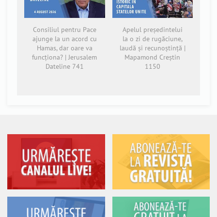
Consiliul pentru Pace
Apelul președintelui
ajunge la un acord cu
la o zi de rugăciune,
Hamas, dar oare va
laudă și recunoștință |
funcționa? | Jerusalem
Mapamond Creștin
Dateline 741
1150