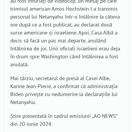
au fost înfuriați de videoclip, un mesaj pe care
trimisul american Amos Hochstein l-a transmis
personal lui Netanyahu într-o întâlnire la câteva
ore după ce a fost publicat, au declarat două
surse americane și israeliene. Apoi, Casa Albă a
decis să facă un pas mai departe, anulând
întâlnirea de joi.
Unii oficiali israelieni erau deja
în drum spre Washington când întâlnirea a fost
anulată.
Mai târziu, secretarul de presă al Casei Albe,
Karine Jean-Pierre, a confirmat că administrația
Biden privește cu nedumerire la declarațiile lui
Netanyahu
.
Știre prezentată în cadrul emisiunii „AO NEWS”
din 20 iunie 2024.