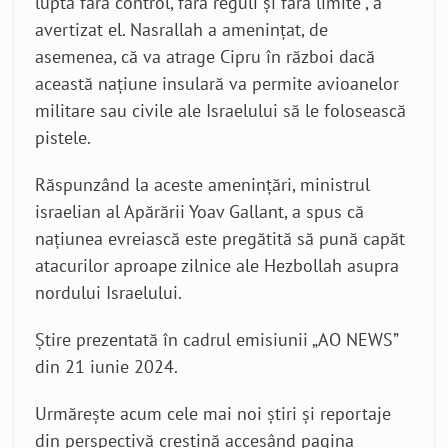
lupta fără control, fără reguli și fără limite”, a
avertizat el. Nasrallah a amenințat, de
asemenea, că va atrage Cipru în război dacă
această națiune insulară va permite avioanelor
militare sau civile ale Israelului să le folosească
pistele.
Răspunzând la aceste amenințări, ministrul
israelian al Apărării Yoav Gallant, a spus că
națiunea evreiască este pregătită să pună capăt
atacurilor aproape zilnice ale Hezbollah asupra
nordului Israelului.
Știre prezentată în cadrul emisiunii „AO NEWS”
din 21 iunie 2024.
Urmărește acum cele mai noi știri și reportaje
din perspectivă creștină accesând pagina