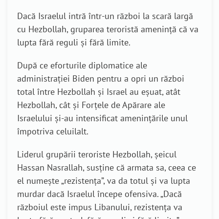
Dacă Israelul intră într-un război la scară largă
cu Hezbollah, gruparea teroristă amenință că va
lupta fără reguli și fără limite.
După ce eforturile diplomatice ale
administrației Biden pentru a opri un război
total între Hezbollah și Israel au eșuat, atât
Hezbollah, cât și Forțele de Apărare ale
Israelului și-au intensificat amenințările unul
împotriva celuilalt.
Liderul grupării teroriste Hezbollah, șeicul
Hassan Nasrallah, susține că armata sa, ceea ce
el numește „rezistența”, va da totul și va lupta
murdar dacă Israelul începe ofensiva. „Dacă
războiul este impus Libanului, rezistența va