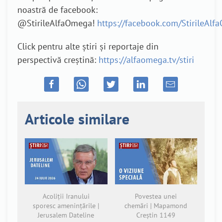
noastră de facebook:
@StirileAlfaOmega!
https://facebook.com/StirileAl
Click pentru alte știri și reportaje din
perspectivă creștină:
https://alfaomega.tv/stiri
Articole similare
Acoliții Iranului
Povestea unei
sporesc amenințările |
chemări | Mapamond
Jerusalem Dateline
Creștin 1149