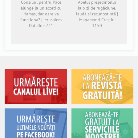
Consiliul pentru Pace
Apelul președintelui
ajunge la un acord cu
la o zi de rugăciune,
Hamas, dar oare va
laudă și recunoștință |
funcționa? | Jerusalem
Mapamond Creștin
Dateline 741
1150