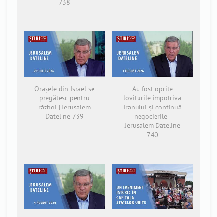
738
Orașele din Israel se
Au fost oprite
pregătesc pentru
loviturile împotriva
război | Jerusalem
Iranului și continuă
Dateline 739
negocierile |
Jerusalem Dateline
740