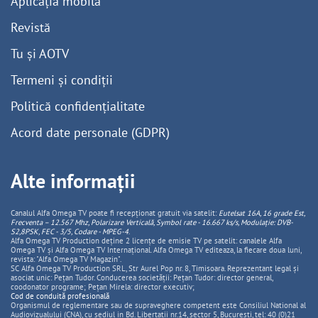
Aplicația mobilă
Revistă
Tu și AOTV
Termeni și condiții
Politică confidențialitate
Acord date personale (GDPR)
Alte informații
Canalul Alfa Omega TV poate fi recepționat gratuit via satelit:
Eutelsat 16A, 16 grade Est,
Frecventa – 12.567 Mhz, Polarizare
Vertica
lă, Symbol rate - 16.667 ks/s, Modulație: DVB-
S2,8PSK, FEC - 3/5, Codare - MPEG-4
.
Alfa Omega TV Production deține 2 licențe de emisie TV pe satelit: canalele Alfa
Omega TV și Alfa Omega TV Internațional. Alfa Omega TV editeaza, la fiecare doua luni,
revista: "Alfa Omega TV Magazin".
SC Alfa Omega TV Production SRL, Str Aurel Pop nr. 8, Timisoara. Reprezentant legal și
asociat unic: Pețan Tudor. Conducerea societății: Pețan Tudor: director general,
coodonator programe; Pețan Mirela: director executiv;
Cod de conduită profesională
Organismul de reglementare sau de supraveghere competent este Consiliul National al
Audiovizualului (CNA), cu sediul in Bd. Libertatii nr.14, sector 5, Bucuresti, tel: 40 (0)21