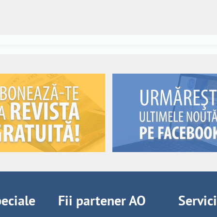
peciale
Fii partener AO
Servic