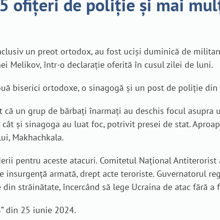
 ofițeri de poliție și mai mul
, inclusiv un preot ortodox, au fost uciși duminică de milit
i Melikov, într-o declarație oferită în cusul zilei de luni.
ă biserici ortodoxe, o sinagogă și un post de poliție din d
 că un grup de bărbați înarmați au deschis focul asupra u
 cât și sinagoga au luat foc, potrivit presei de stat. Aproa
lui, Makhachkala.
erii pentru aceste atacuri
.
Comitetul Național Antiterorist 
 insurgență armată, drept acte teroriste.
Guvernatorul reg
tite din străinătate, încercând să lege Ucraina de atac fără a
” din 25 iunie 2024.