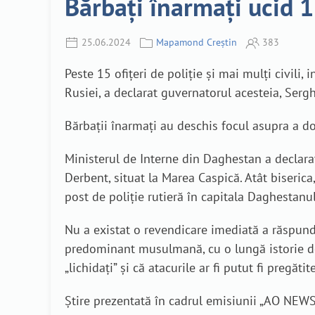
Bărbați înarmați ucid 15
25.06.2024
Mapamond Creștin
383
Peste 15 ofițeri de poliție și mai mulți civili
Rusiei, a declarat guvernatorul acesteia, Serghe
Bărbații înarmați au deschis focul asupra a dou
Ministerul de Interne din Daghestan a declarat
Derbent, situat la Marea Caspică. Atât biserica,
post de poliție rutieră în capitala Daghestanu
Nu a existat o revendicare imediată a răspund
predominant musulmană, cu o lungă istorie de
„lichidați” și că atacurile ar fi putut fi pregă
Știre prezentată în cadrul emisiunii „AO NEWS