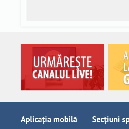
Aplicația mobilă
Secțiuni s