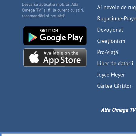
Descarcă aplicația mobilă „Alfa
Ai nevoie de ru
Omega TV” și fii la curent cu știri,
recomandări și noutăți!
Rugaciune-Praye
Devoțional
Creaționism
Pro-Viață
Liber de datorii
Joyce Meyer
Cartea Cărților
Alfa Omega TV