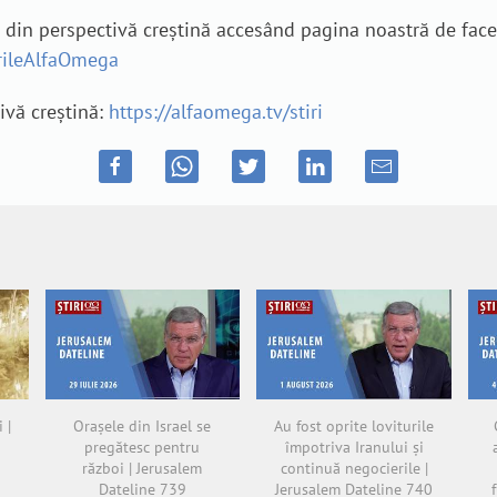
e din perspectivă creștină accesând pagina noastră de fac
irileAlfaOmega
tivă creștină:
https://alfaomega.tv/stiri
 |
Orașele din Israel se
Au fost oprite loviturile
pregătesc pentru
împotriva Iranului și
război | Jerusalem
continuă negocierile |
Dateline 739
Jerusalem Dateline 740