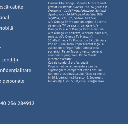
Canalul Alfa Omega TV poate fi recepționat
escărcabile
gratuit via satelit:
Eutelsat 16A, 16 grade Est,
Frecventa – 12.567 Mhz, Polarizare
Vertica
lă,
Symbol rate - 16.667 ks/s, Modulație: DVB-
anal
S2,8PSK, FEC - 3/5, Codare - MPEG-4
.
Alfa Omega TV Production deține 2 licențe
de emisie TV pe satelit: canalele Alfa
mobilă
Omega TV și Alfa Omega TV Internațional.
Alfa Omega TV editeaza, la fiecare doua luni,
revista: "Alfa Omega TV Magazin".
SC Alfa Omega TV Production SRL, Str Aurel
Pop nr. 8, Timisoara. Reprezentant legal și
V
asociat unic: Pețan Tudor. Conducerea
societății: Pețan Tudor: director general,
coodonator programe; Pețan Mirela:
 condiții
director executiv;
Cod de conduită profesională
Organismul de reglementare sau de
nfidențialitate
supraveghere competent este Consiliul
National al Audiovizualului (CNA), cu sediul
in Bd. Libertatii nr.14, sector 5, Bucuresti,
e personale
tel: 40 (0)21 305 5350, email:
cna@cna.ro
+40 256 284912