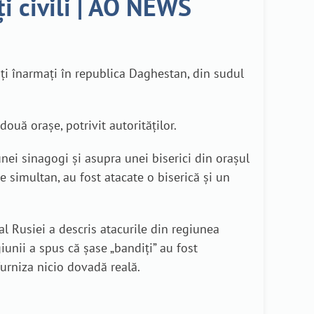
ți civili | AO NEWS
anți înarmați în republica Daghestan, din sudul
ouă orașe, potrivit autorităților.
nei sinagogi și asupra unei biserici din orașul
pe simultan, au fost atacate o biserică și un
al Rusiei a descris atacurile din regiunea
iunii a spus că șase „bandiți” au fost
 furniza nicio dovadă reală.