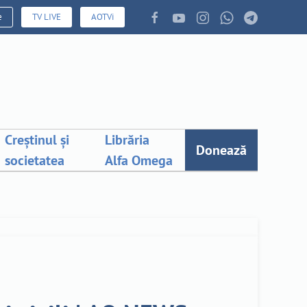
e
TV LIVE
AOTVi
Creștinul și
Librăria
Donează
societatea
Alfa Omega