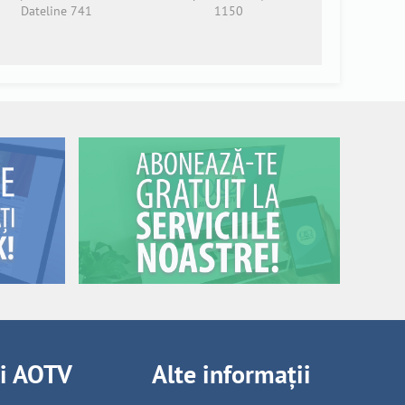
Dateline 741
1150
ii AOTV
Alte informații