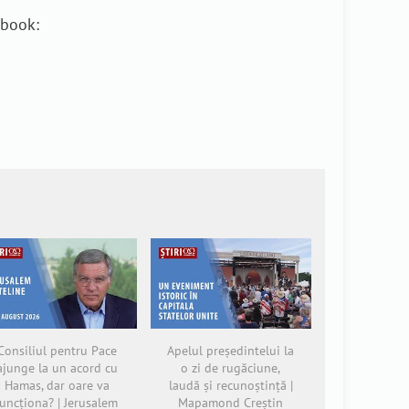
ebook:
Consiliul pentru Pace
Apelul președintelui la
ajunge la un acord cu
o zi de rugăciune,
Hamas, dar oare va
laudă și recunoștință |
funcționa? | Jerusalem
Mapamond Creștin