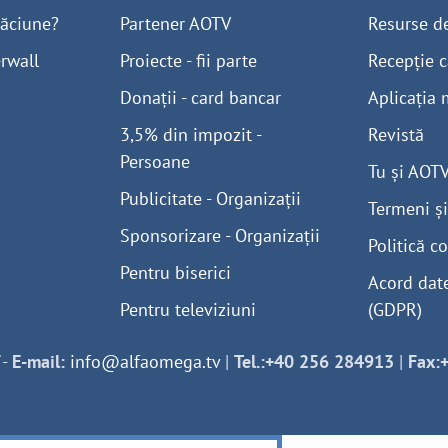
găciune?
Partener AOTV
Resurse d
rwall
Proiecte - fii parte
Recepție c
Donații - card bancar
Aplicația 
3,5% din impozit -
Revistă
Persoane
Tu și AOT
Publicitate - Organizații
Termeni și
Sponsorizare - Organizații
Politică co
Pentru biserici
Acord dat
Pentru televiziuni
(GDPR)
-
E-mail:
info@alfaomega.tv
|
Tel.:+40 256 284913
|
Fax: