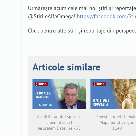
Urmărește acum cele mai noi știri și reportaj
@StirileAlfaOmega!
https://facebook.com/St
Click pentru alte știri și reportaje din perspec
Articole similare
Acoliții Iranului sporesc
Povestea unei chemări
amenințările |
Mapamond Creștin
Jerusalem Dateline 738
1149