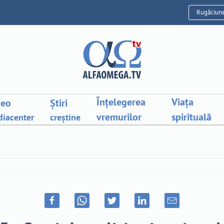
Rugăciun
Înțelegerea
Viața
deo
Știri
vremurilor
spirituală
iacenter
creștine