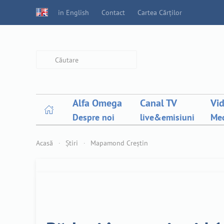
in English
Contact
Cartea Cărților
Type 2 or more characters for
results.
Alfa Omega
Canal TV
Vi
Despre noi
live&emisiuni
Med
Acasă
Știri
Mapamond Creștin