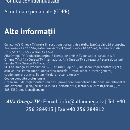
Politică confidențialitate
Acord date personale (GDPR)
Alte informații
Canalul Alfa Omega TV poate fi recepționat gratuit via satelit:
Eutelsat 16A, 16 grade Est,
Frecventa – 12.567 Mhz, Polarizare
Vertica
lă, Symbol rate - 16.667 ks/s, Modulație: DVB-
S2,8PSK, FEC - 3/5, Codare - MPEG-4
.
Alfa Omega TV Production deține 2 licențe de emisie TV pe satelit: canalele Alfa
Omega TV și Alfa Omega TV Internațional. Alfa Omega TV editeaza, la fiecare doua luni,
revista: "Alfa Omega TV Magazin".
SC Alfa Omega TV Production SRL, Str Aurel Pop nr. 8, Timisoara. Reprezentant legal și
asociat unic: Pețan Tudor. Conducerea societății: Pețan Tudor: director general,
coodonator programe; Pețan Mirela: director executiv;
Cod de conduită profesională
Organismul de reglementare sau de supraveghere competent este Consiliul National al
Audiovizualului (CNA), cu sediul in Bd. Libertatii nr.14, sector 5, Bucuresti, tel: 40 (0)21
305 5350, email:
cna@cna.ro
Alfa Omega TV
-
E-mail:
info@alfaomega.tv
|
Tel.:+40
256 284913
|
Fax:+40 256 284912