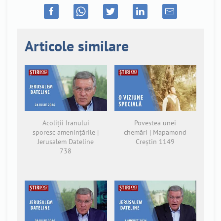
Articole similare
Acoliții Iranului
Povestea unei
sporesc amenințările |
chemări | Mapamond
Jerusalem Dateline
Creștin 1149
738