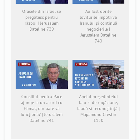
Orașele din Israel se
Au fost oprite
pregătesc pentru
loviturile împotriva
război | Jerusalem
Iranului și continuă
Dateline 739
negocierile |
Jerusalem Dateline
740
Consiliul pentru Pace
Apelul președintelui
ajunge la un acord cu
la o zi de rugăciune,
Hamas, dar oare va
laudă și recunoștință |
funcționa? | Jerusalem
Mapamond Creștin
Dateline 741
1150