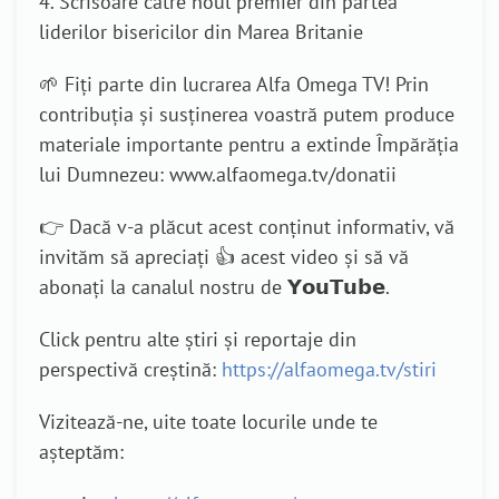
4. Scrisoare către noul premier din partea
liderilor bisericilor din Marea Britanie
🌱 Fiți parte din lucrarea Alfa Omega TV! Prin
contribuția și susținerea voastră putem produce
materiale importante pentru a extinde Împărăția
lui Dumnezeu: www.alfaomega.tv/donatii
👉 Dacă v-a plăcut acest conținut informativ, vă
invităm să apreciați 👍 acest video și să vă
abonați la canalul nostru de 𝗬𝗼𝘂𝗧𝘂𝗯𝗲.
Click pentru alte știri și reportaje din
perspectivă creștină:
https://alfaomega.tv/stiri
Vizitează-ne, uite toate locurile unde te
așteptăm: