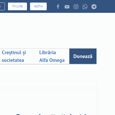
e
TV LIVE
AOTVi
Creștinul și
Librăria
Donează
societatea
Alfa Omega