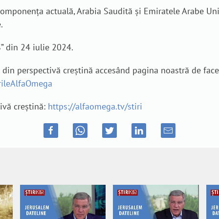
n componența actuală, Arabia Saudită și Emiratele Arabe Un
.
” din 24 iulie 2024.
e din perspectivă creștină accesând pagina noastră de fac
irileAlfaOmega
tivă creștină:
https://alfaomega.tv/stiri