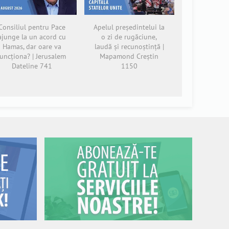
Consiliul pentru Pace
Apelul președintelui la
ajunge la un acord cu
o zi de rugăciune,
Hamas, dar oare va
laudă și recunoștință |
funcționa? | Jerusalem
Mapamond Creștin
Dateline 741
1150