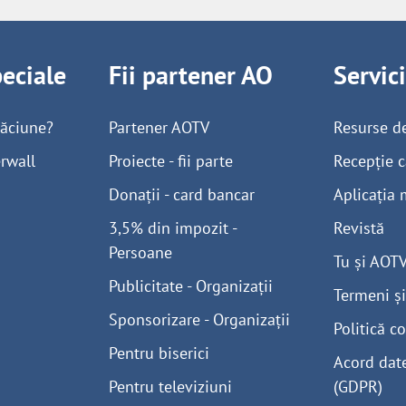
peciale
Fii partener AO
Servic
găciune?
Partener AOTV
Resurse d
rwall
Proiecte - fii parte
Recepție c
Donații - card bancar
Aplicația 
3,5% din impozit -
Revistă
Persoane
Tu și AOT
Publicitate - Organizații
Termeni și
Sponsorizare - Organizații
Politică co
Pentru biserici
Acord dat
Pentru televiziuni
(GDPR)