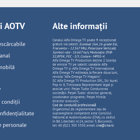
ii AOTV
Alte informații
Canalul Alfa Omega TV poate fi recepționat
escărcabile
gratuit via satelit:
Eutelsat 16A, 16 grade Est,
Frecventa – 12.567 Mhz, Polarizare
Vertica
lă,
Symbol rate - 16.667 ks/s, Modulație: DVB-
anal
S2,8PSK, FEC - 3/5, Codare - MPEG-4
.
Alfa Omega TV Production deține 2 licențe
de emisie TV pe satelit: canalele Alfa
mobilă
Omega TV și Alfa Omega TV Internațional.
Alfa Omega TV editeaza, la fiecare doua luni,
revista: "Alfa Omega TV Magazin".
SC Alfa Omega TV Production SRL, Str Aurel
Pop nr. 8, Timisoara. Reprezentant legal și
V
asociat unic: Pețan Tudor. Conducerea
societății: Pețan Tudor: director general,
coodonator programe; Pețan Mirela:
 condiții
director executiv;
Cod de conduită profesională
Organismul de reglementare sau de
nfidențialitate
supraveghere competent este Consiliul
National al Audiovizualului (CNA), cu sediul
in Bd. Libertatii nr.14, sector 5, Bucuresti,
e personale
tel: 40 (0)21 305 5350, email:
cna@cna.ro