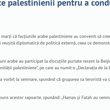
ce palestinienii pentru a con
 marți că facțiunile arabe palestiniene au convenit să cr
reușită diplomatică de politică externă, ceea ce demonste
iuni arabe au participat la discuțiile purtate recent la Bei
 unității palestiniene”, pe care au numit-o „Declarația de la 
 a vorbit la semnare, spunând că gruparea sa teroristă va
răspuns acestor rapoarte, spunând: „Hamas și Fatah au sem