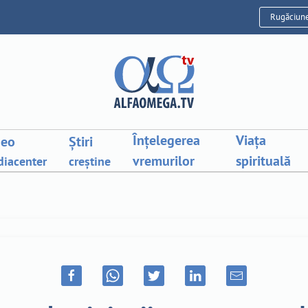
Rugăciun
Înțelegerea
Viața
deo
Știri
vremurilor
spirituală
iacenter
creștine