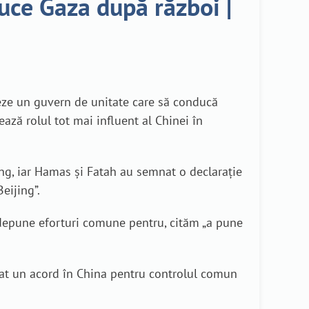
duce Gaza după război |
eeze un guvern de unitate care să conducă
ază rolul tot mai influent al Chinei în
jing, iar Hamas și Fatah au semnat o declarație
Beijing”.
 depune eforturi comune pentru, cităm „a pune
nat un acord în China pentru controlul comun