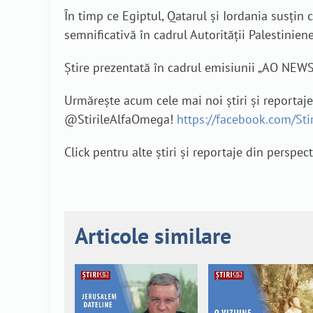
În timp ce Egiptul, Qatarul și Iordania susți
semnificativă în cadrul Autorității Palestiniene
Știre prezentată în cadrul emisiunii „AO NEWS
Urmărește acum cele mai noi știri și reportaj
@StirileAlfaOmega!
https://facebook.com/St
Click pentru alte știri și reportaje din perspec
Articole similare