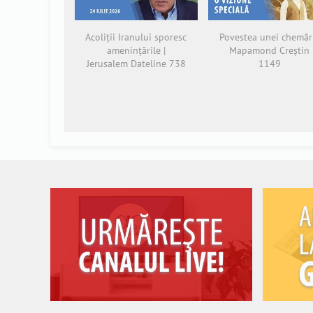
Acoliții Iranului sporesc
Povestea unei chemări
amenințările |
Mapamond Creștin
Jerusalem Dateline 738
1149