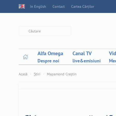
in English
Contact
Cartea Cărților
Type 2 or more characters for
results.
Alfa Omega
Canal TV
Vi
Despre noi
live&emisiuni
Med
Acasă
Știri
Mapamond Creștin