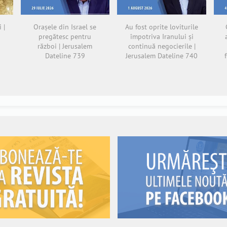
 |
Orașele din Israel se
Au fost oprite loviturile
pregătesc pentru
împotriva Iranului și
război | Jerusalem
continuă negocierile |
Dateline 739
Jerusalem Dateline 740