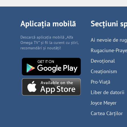
Aplicația mobilă
Secțiuni s
Descarcă aplicația mobilă „Alfa
Ai nevoie de ru
Omega TV” și fii la curent cu știri,
recomandări și noutăți!
Rugaciune-Praye
Devoțional
Creaționism
Pro-Viață
Liber de datorii
Joyce Meyer
Cartea Cărților