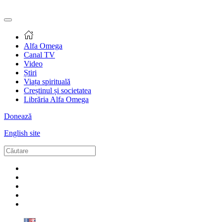
Alfa Omega
Canal TV
Video
Știri
Viața spirituală
Creștinul și societatea
Librăria Alfa Omega
Donează
English site