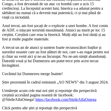
Congo, a fost devastată de un atac cu bombă care a ucis 15
credincioși. La începutul acestei luni, biserica s-a adunat pentru a
sărbători nu numai că a devenit mai puternică, ci și mai plină de
viață ca niciodată.
Anul trecut, am fost șocați de o explozie a unei bombe. A fost comis
de ADF, o mișcare teroristă musulmană. Atunci au murit pe loc 15
creștini. Creștinii care erau la biserică. Mulți alții au fost răniți și au
fost și multe pagube materiale.
A trecut un an de atunci și suntem foarte recunoscători fraților și
surorilor noastre care au fost alături de noi, care s-au rugat pentru noi
și chiar au venit aici și ne-au încurajat. Nu ne-am simțit abandonați.
Datorită vouă și lui Dumnezeu am putut trece prin acest necaz
învingători.
Cuvântul lui Dumnezeu merge înainte!
Știre prezentată în cadrul emisiunii „AO NEWS” din 3 august 2024.
Urmărește acum cele mai noi știri și reportaje din perspectivă
creștină accesând pagina noastră de facebook:
@StirileAlfaOmega!
https://facebook.com/StirileAlfaOmega
Click pentru alte știri și reportaje din perspectivă