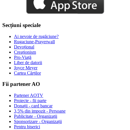
Secțiuni speciale
Ai nevoie de rugăciune?
Rugaciune-Prayerwall
Devoțional
Creaționism
Pro-Viață
Liber de datorii
Joyce Meyer
Cartea Cărților
Fii partener AO
Partener AOTV
Proiecte - fii parte
Donații - card bancar
3,5% din impozit - Persoane
Publicitate - Organizații
Sponsorizare - Organizații
Pentru biserici