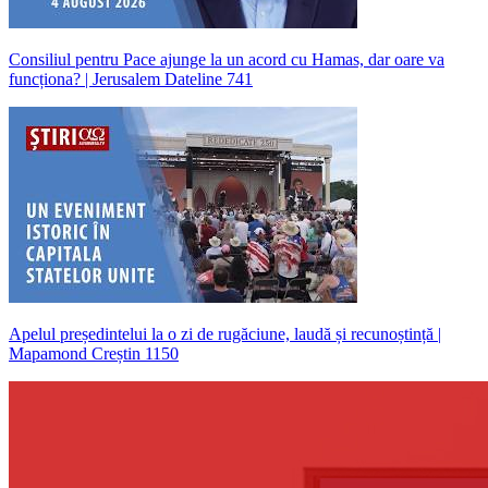
Consiliul pentru Pace ajunge la un acord cu Hamas, dar oare va
funcționa? | Jerusalem Dateline 741
Apelul președintelui la o zi de rugăciune, laudă și recunoștință |
Mapamond Creștin 1150