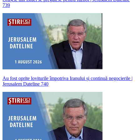
739
Au fost oprite loviturile împotriva Iranului și continuă negocierile |
Jerusalem Dateline 740