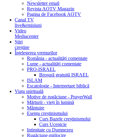
Newsletter email
Revista AOTV Magazin
Pagina de Facebook AOTV
Canal TV
live&emisiuni
Video
Mediacenter
Știri
creștine
Înțelegerea vremurilor
România - actualități comentate
Lume - actualități comentate
PRO-ISRAEL
Broșură gratuită ISRAEL
ISLAM
Escatologie - Interpretare biblică
Viața spirituală
Motive de rugăciune - PrayerWall
Mărturii - vieți în lumină
Mântuire
Esența creștinismului
Curs Bazele creștinismului
Curs Ucenicie
Intimitate cu Dumnezeu
Rugăciune-mijlocire