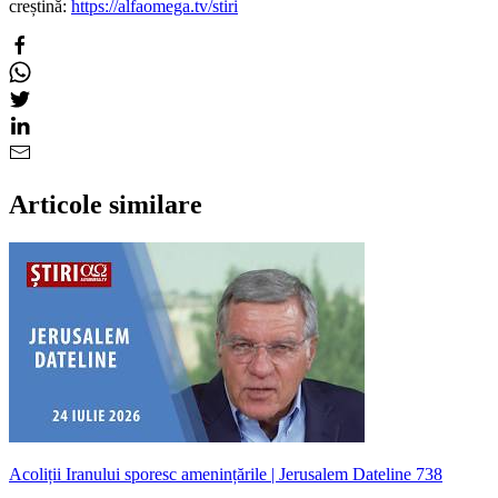
creștină:
https://alfaomega.tv/stiri
Articole similare
Acoliții Iranului sporesc amenințările | Jerusalem Dateline 738