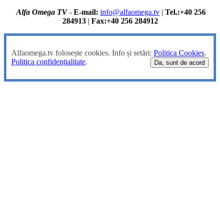
Alfa Omega TV
-
E-mail:
info@alfaomega.tv
|
Tel.:+40 256
284913
|
Fax:+40 256 284912
Alfaomega.tv folosește cookies. Info și setări:
Politica Cookies
.
Politica confidențialitate
.
Da, sunt de acord