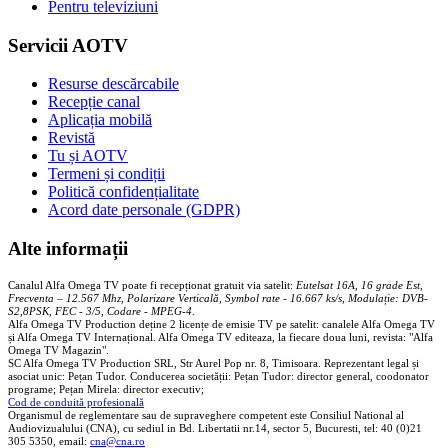
Pentru televiziuni
Servicii AOTV
Resurse descărcabile
Recepție canal
Aplicația mobilă
Revistă
Tu și AOTV
Termeni și condiții
Politică confidențialitate
Acord date personale (GDPR)
Alte informații
Canalul Alfa Omega TV poate fi recepționat gratuit via satelit:
Eutelsat 16A, 16 grade Est,
Frecventa – 12.567 Mhz, Polarizare
Vertica
lă, Symbol rate - 16.667 ks/s, Modulație: DVB-
S2,8PSK, FEC - 3/5, Codare - MPEG-4
.
Alfa Omega TV Production deține 2 licențe de emisie TV pe satelit: canalele Alfa Omega TV
și Alfa Omega TV Internațional. Alfa Omega TV editeaza, la fiecare doua luni, revista: "Alfa
Omega TV Magazin".
SC Alfa Omega TV Production SRL, Str Aurel Pop nr. 8, Timisoara. Reprezentant legal și
asociat unic: Pețan Tudor. Conducerea societății: Pețan Tudor: director general, coodonator
programe; Pețan Mirela: director executiv;
Cod de conduită profesională
Organismul de reglementare sau de supraveghere competent este Consiliul National al
Audiovizualului (CNA), cu sediul in Bd. Libertatii nr.14, sector 5, Bucuresti, tel: 40 (0)21
305 5350, email:
cna@cna.ro