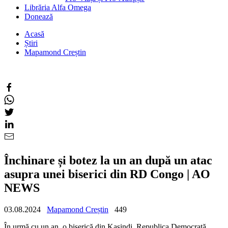
Librăria Alfa Omega
Donează
Acasă
Știri
Mapamond Creștin
Închinare și botez la un an după un atac
asupra unei biserici din RD Congo | AO
NEWS
03.08.2024
Mapamond Creștin
449
În urmă cu un an, o biserică din Kasindi, Republica Democrată