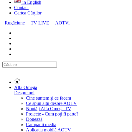
in English
Contact
Cartea Cărților
Rugăciune
TV LIVE
AOTVi
Alfa Omega
Despre noi
Cine suntem și ce facem
Ce spun alții despre AOTV
Noutăți Alfa Omega TV
Proiecte - Cum poți fi parte?
Donează
Campanii media
Aplicația mobilă AOTV