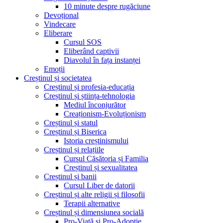
10 minute despre rugăciune
Devoțional
Vindecare
Eliberare
Cursul SOS
Eliberând captivii
Diavolul în fața instanței
Emoții
Creștinul și societatea
Creștinul și profesia-educația
Creștinul și știința-tehnologia
Mediul înconjurător
Creaționism-Evoluționism
Creștinul și statul
Creștinul și Biserica
Istoria creștinismului
Creștinul și relațiile
Cursul Căsătoria și Familia
Creștinul și sexualitatea
Creștinul și banii
Cursul Liber de datorii
Creștinul și alte religii și filosofii
Terapii alternative
Creștinul și dimensiunea socială
Pro-Viață și Pro-Adopție