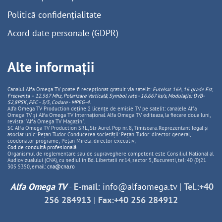
Politică confidențialitate
Acord date personale (GDPR)
Alte informații
Canalul Alfa Omega TV poate fi recepționat gratuit via satelit:
Eutelsat 16A, 16 grade Est,
Frecventa – 12.567 Mhz, Polarizare
Vertica
lă, Symbol rate - 16.667 ks/s, Modulație: DVB-
S2,8PSK, FEC - 3/5, Codare - MPEG-4
.
Alfa Omega TV Production deține 2 licențe de emisie TV pe satelit: canalele Alfa
Omega TV și Alfa Omega TV Internațional. Alfa Omega TV editeaza, la fiecare doua luni,
revista: "Alfa Omega TV Magazin".
SC Alfa Omega TV Production SRL, Str Aurel Pop nr. 8, Timisoara. Reprezentant legal și
asociat unic: Pețan Tudor. Conducerea societății: Pețan Tudor: director general,
coodonator programe; Pețan Mirela: director executiv;
Cod de conduită profesională
Organismul de reglementare sau de supraveghere competent este Consiliul National al
Audiovizualului (CNA), cu sediul in Bd. Libertatii nr.14, sector 5, Bucuresti, tel: 40 (0)21
305 5350, email:
cna@cna.ro
Alfa Omega TV
-
E-mail:
info@alfaomega.tv
|
Tel.:+40
256 284913
|
Fax:+40 256 284912