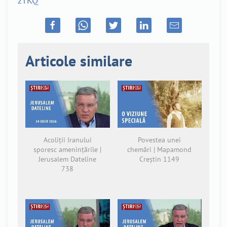
zTKQ
Articole similare
Acoliții Iranului
Povestea unei
sporesc amenințările |
chemări | Mapamond
Jerusalem Dateline
Creștin 1149
738