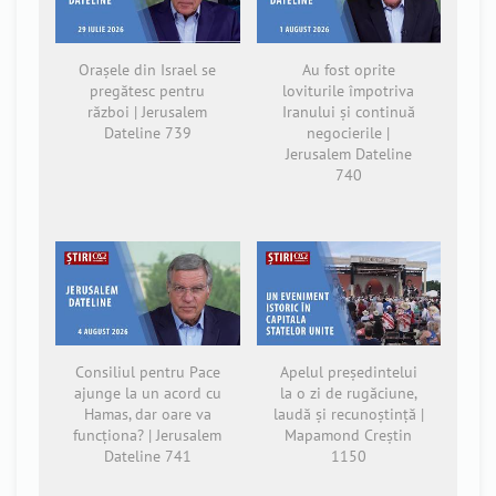
Orașele din Israel se
Au fost oprite
pregătesc pentru
loviturile împotriva
război | Jerusalem
Iranului și continuă
Dateline 739
negocierile |
Jerusalem Dateline
740
Consiliul pentru Pace
Apelul președintelui
ajunge la un acord cu
la o zi de rugăciune,
Hamas, dar oare va
laudă și recunoștință |
funcționa? | Jerusalem
Mapamond Creștin
Dateline 741
1150