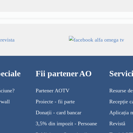
eciale
Fii partener AO
Servi
ăciune?
Partener AOTV
Resurse de
rwall
Proiecte - fii parte
Recepție c
Donații - card bancar
Aplicația 
3,5% din impozit - Persoane
Revistă