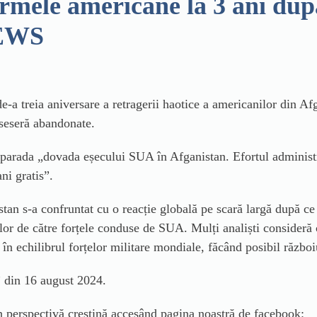
armele americane la 3 ani dup
NEWS
a treia aniversare a retragerii haotice a americanilor din Afg
seseră abandonate.
parada „dovada eșecului SUA în Afganistan. Efortul administra
ni gratis”.
tan s-a confruntat cu o reacție globală pe scară largă după ce i
 lor de către forțele conduse de SUA. Mulți analiști consideră
în echilibrul forțelor militare mondiale, făcând posibil război
 din 16 august 2024.
in perspectivă creștină accesând pagina noastră de facebook: