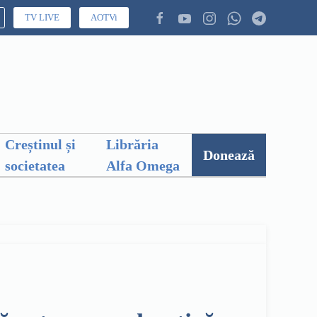
TV LIVE
AOTVi
Creștinul și
Librăria
Donează
societatea
Alfa Omega