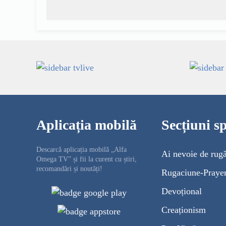
Aplicația mobilă
Secțiuni sp
Descarcă aplicația mobilă „Alfa
Ai nevoie de rug
Omega TV” și fii la curent cu știri,
recomandări și noutăți!
Rugaciune-Praye
Devoțional
Creaționism