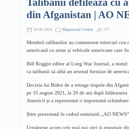
Talibanii defilează cu 
din Afganistan | AO 
16.08.2024
Mapamond Creștin
517
Membrii talibanilor au comemorat miercuri cea de-
americană cu arme și vehicule americane care fu
Bill Roggio editor al Long War Journal, a numit 
ca talibanii să aibă un arsenal furnizat de america
Decizia lui Biden de a retrage trupele din Afganis
pe 15 august 2021, la 20 de ani după înlăturarea
Americii și a reprezentat o importantă schimbare 
Știre prezentată în cadrul emisiunii „AO NEWS”
Urmărește acum cele mai noi știri și reportaje d