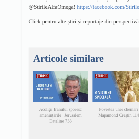
@StirileAlfaOmega!
https://facebook.com/Stir
Click pentru alte știri și reportaje din perspectiv
Articole similare
Acoliții Iranului sporesc
Povestea unei chemări 
amenințările | Jerusalem
Mapamond Creștin 11
Dateline 738