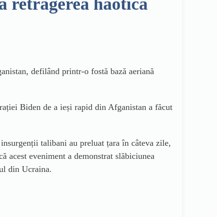
ă retragerea haotică
anistan, defilând printr-o fostă bază aeriană
ției Biden de a ieși rapid din Afganistan a făcut
nsurgenții talibani au preluat țara în câteva zile,
 că acest eveniment a demonstrat slăbiciunea
ul din Ucraina.