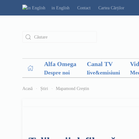
in English
Contact
Cartea Cărților
Alfa Omega
Canal TV
Vi
Despre noi
live&emisiuni
Med
Acasă
Știri
Mapamond Creștin