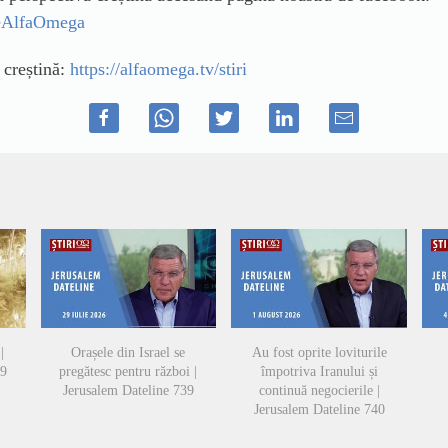
ileAlfaOmega
ă creștină:
https://alfaomega.tv/stiri
|
Orașele din Israel se
Au fost oprite loviturile
49
pregătesc pentru război |
împotriva Iranului și
Jerusalem Dateline 739
continuă negocierile |
Jerusalem Dateline 740