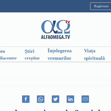
Rugăciune
Înțelegerea
Viața
deo
Știri
vremurilor
spirituală
iacenter
creștine