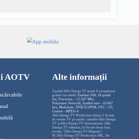
cii AOTV
Alte informații
Canalul Alfa Omega TV poate fi recepționat
scărcabile
gratuit via satelit:
Eutelsat 16A, 16 grade
Est, Frecventa – 12.567 Mhz,
Polarizare
Vertica
lă, Symbol rate - 16.667
anal
ks/s, Modulație: DVB-S2,8PSK, FEC - 3/5,
Codare - MPEG-4
.
Alfa Omega TV Production deține 2 licențe
mobilă
de emisie TV pe satelit: canalele Alfa Omega
TV și Alfa Omega TV Internațional. Alfa
Omega TV editeaza, la fiecare doua luni,
revista: "Alfa Omega TV Magazin".
SC Alfa Omega TV Production SRL, Str