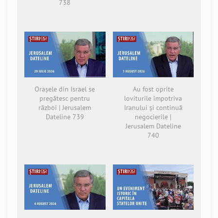
738
Orașele din Israel se
Au fost oprite
pregătesc pentru
loviturile împotriva
război | Jerusalem
Iranului și continuă
Dateline 739
negocierile |
Jerusalem Dateline
740