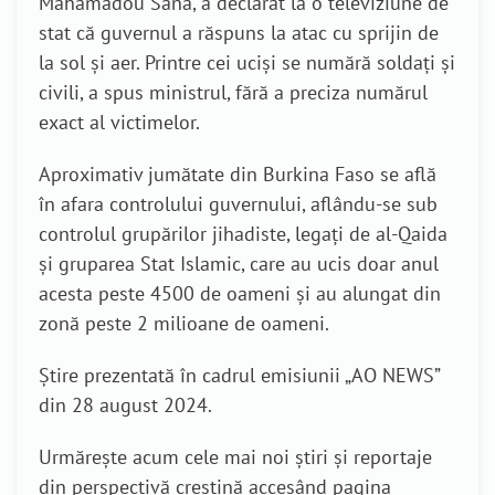
Mahamadou Sana, a declarat la o televiziune de
stat că guvernul a răspuns la atac cu sprijin de
la sol și aer. Printre cei uciși se numără soldați și
civili, a spus ministrul, fără a preciza numărul
exact al victimelor.
Aproximativ jumătate din Burkina Faso se află
în afara controlului guvernului, aflându-se sub
controlul grupărilor jihadiste, legați de al-Qaida
și gruparea Stat Islamic, care au ucis doar anul
acesta peste 4500 de oameni și au alungat din
zonă peste 2 milioane de oameni.
Știre prezentată în cadrul emisiunii „AO NEWS”
din 28 august 2024.
Urmărește acum cele mai noi știri și reportaje
din perspectivă creștină accesând pagina