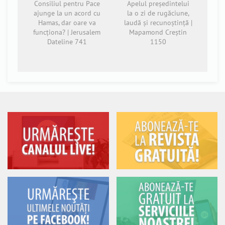
Consiliul pentru Pace
Apelul președintelui
ajunge la un acord cu
la o zi de rugăciune,
Hamas, dar oare va
laudă și recunoștință |
funcționa? | Jerusalem
Mapamond Creștin
Dateline 741
1150