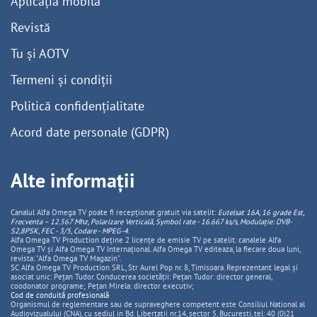
Aplicația mobilă
Revistă
Tu și AOTV
Termeni și condiții
Politică confidențialitate
Acord date personale (GDPR)
Alte informații
Canalul Alfa Omega TV poate fi recepționat gratuit via satelit:
Eutelsat 16A, 16 grade Est,
Frecventa – 12.567 Mhz, Polarizare
Vertica
lă, Symbol rate - 16.667 ks/s, Modulație: DVB-
S2,8PSK, FEC - 3/5, Codare - MPEG-4
.
Alfa Omega TV Production deține 2 licențe de emisie TV pe satelit: canalele Alfa
Omega TV și Alfa Omega TV Internațional. Alfa Omega TV editeaza, la fiecare doua luni,
revista: "Alfa Omega TV Magazin".
SC Alfa Omega TV Production SRL, Str Aurel Pop nr. 8, Timisoara. Reprezentant legal și
asociat unic: Pețan Tudor. Conducerea societății: Pețan Tudor: director general,
coodonator programe; Pețan Mirela: director executiv;
Cod de conduită profesională
Organismul de reglementare sau de supraveghere competent este Consiliul National al
Audiovizualului (CNA), cu sediul in Bd. Libertatii nr.14, sector 5, Bucuresti, tel: 40 (0)21