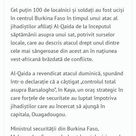
Cel puțin 100 de localnici și soldați au fost uciși
în centrul Burkina Faso în timpul unui atac al
jihadiștilor afiliați Al-Qaida de la începutul
săptămânii asupra unui sat, potrivit surselor
locale, care au descris atacul drept unul dintre
cele mai sângeroase din acest an în naţiunea
vest-africană brăzdată de conflicte.
Al-Qaida a revendicat atacul duminică, spunând
într-o declarație că a câștigat „controlul total
asupra Barsalogho”, în Kaya, un oraș strategic în
care forțele de securitate au luptat împotriva
jihadiștilor care au încercat să ajungă în
capitala, Ouagadougou.
Ministrul securității din Burkina Faso,