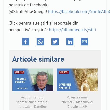
noastră de facebook:
@StirileAlfaOmega!
https://facebook.com/StirileAl
Click pentru alte știri și reportaje din
perspectivă creștină:
https://alfaomega.tv/stiri
Articole similare
Acoliții Iranului
Povestea unei
sporesc amenințările |
chemări | Mapamond
Jerusalem Dateline
Creștin 1149