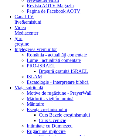
Newsletter email
Revista AOTV Magazin
Pagina de Facebook AOTV
Canal TV
live&emisiuni
Video
Mediacenter
Știri
creștine
Înțelegerea vremurilor
România - actualități comentate
Lume - actualități comentate
PRO-ISRAEL
Broșură gratuită ISRAEL
ISLAM
Escatologie - Interpretare biblică
Viața spirituală
Motive de rugăciune - PrayerWall
Mărturii - vieți în lumină
Mântuire
Esența creștinismului
Curs Bazele creștinismului
Curs Ucenicie
Intimitate cu Dumnezeu
Rugăciune-mijlocire