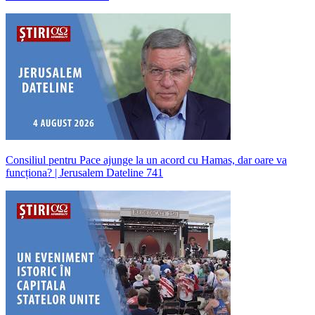
Consiliul pentru Pace ajunge la un acord cu Hamas, dar oare va
funcționa? | Jerusalem Dateline 741