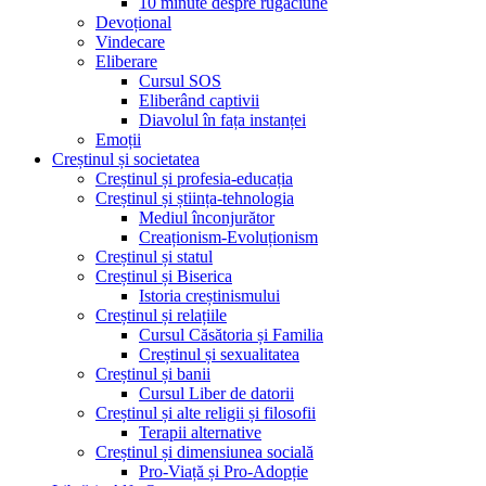
10 minute despre rugăciune
Devoțional
Vindecare
Eliberare
Cursul SOS
Eliberând captivii
Diavolul în fața instanței
Emoții
Creștinul și societatea
Creștinul și profesia-educația
Creștinul și știința-tehnologia
Mediul înconjurător
Creaționism-Evoluționism
Creștinul și statul
Creștinul și Biserica
Istoria creștinismului
Creștinul și relațiile
Cursul Căsătoria și Familia
Creștinul și sexualitatea
Creștinul și banii
Cursul Liber de datorii
Creștinul și alte religii și filosofii
Terapii alternative
Creștinul și dimensiunea socială
Pro-Viață și Pro-Adopție