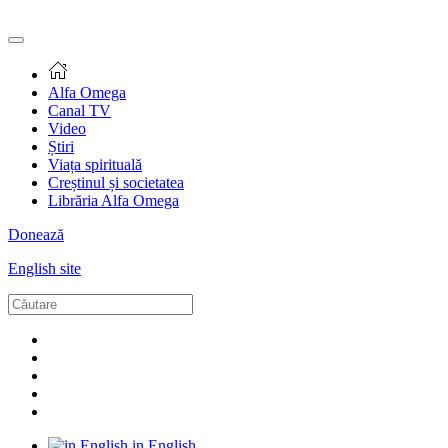
Alfa Omega
Canal TV
Video
Știri
Viața spirituală
Creștinul și societatea
Librăria Alfa Omega
Donează
English site
in English