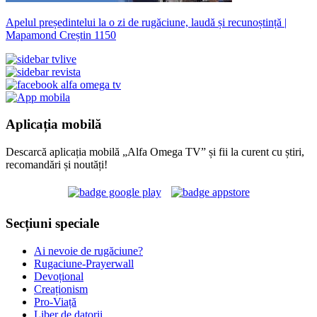
Apelul președintelui la o zi de rugăciune, laudă și recunoștință |
Mapamond Creștin 1150
Aplicația mobilă
Descarcă aplicația mobilă „Alfa Omega TV” și fii la curent cu știri,
recomandări și noutăți!
Secțiuni speciale
Ai nevoie de rugăciune?
Rugaciune-Prayerwall
Devoțional
Creaționism
Pro-Viață
Liber de datorii