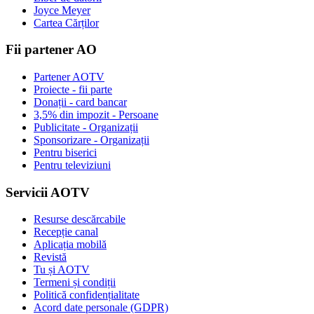
Joyce Meyer
Cartea Cărților
Fii partener AO
Partener AOTV
Proiecte - fii parte
Donații - card bancar
3,5% din impozit - Persoane
Publicitate - Organizații
Sponsorizare - Organizații
Pentru biserici
Pentru televiziuni
Servicii AOTV
Resurse descărcabile
Recepție canal
Aplicația mobilă
Revistă
Tu și AOTV
Termeni și condiții
Politică confidențialitate
Acord date personale (GDPR)