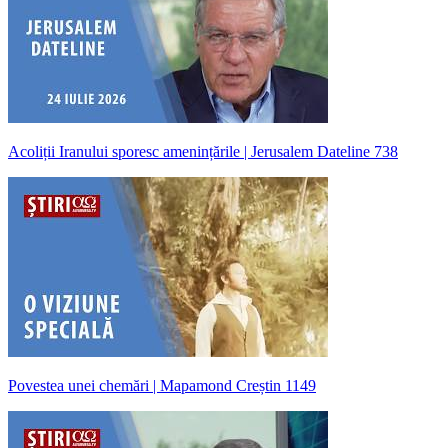
Acoliții Iranului sporesc amenințările | Jerusalem Dateline 738
Povestea unei chemări | Mapamond Creștin 1149