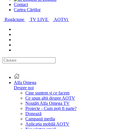
Contact
Cartea Cărților
Rugăciune
TV LIVE
AOTVi
Alfa Omega
Despre noi
Cine suntem și ce facem
Ce spun alții despre AOTV
Noutăți Alfa Omega TV
Proiecte - Cum poți fi parte?
Donează
Campanii media
Aplicația mobilă AOTV