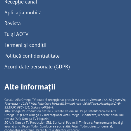
Recepție canal
Aplicația mobilă
Revistă
Tu și AOTV
Termeni și condiții
Politică confidențialitate
Acord date personale (GDPR)
Alte informații
Canalul Alfa Omega TV poate fi recepționat gratuit via satelit:
Eutelsat 16A, 16 grade Est,
Frecventa – 12.567 Mhz, Polarizare
Vertica
lă, Symbol rate - 16.667 ks/s, Modulație: DVB-
S2,8PSK, FEC - 3/5, Codare - MPEG-4
.
Alfa Omega TV Production deține 2 licențe de emisie TV pe satelit: canalele Alfa
Omega TV și Alfa Omega TV Internațional. Alfa Omega TV editeaza, la fiecare doua luni,
revista: "Alfa Omega TV Magazin".
SC Alfa Omega TV Production SRL, Str Aurel Pop nr. 8, Timisoara. Reprezentant legal și
asociat unic: Pețan Tudor. Conducerea societății: Pețan Tudor: director general,
coodonator programe; Pețan Mirela: director executiv;