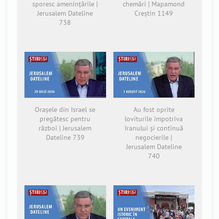
sporesc amenințările |
chemări | Mapamond
Jerusalem Dateline
Creștin 1149
738
Orașele din Israel se
Au fost oprite
pregătesc pentru
loviturile împotriva
război | Jerusalem
Iranului și continuă
Dateline 739
negocierile |
Jerusalem Dateline
740