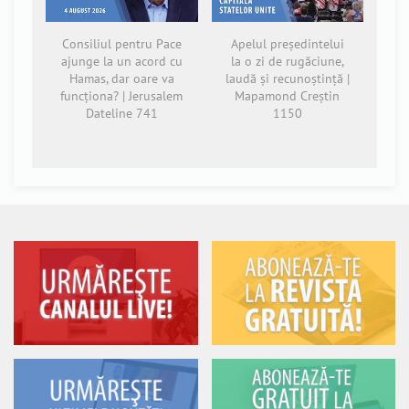
Consiliul pentru Pace
Apelul președintelui
ajunge la un acord cu
la o zi de rugăciune,
Hamas, dar oare va
laudă și recunoștință |
funcționa? | Jerusalem
Mapamond Creștin
Dateline 741
1150