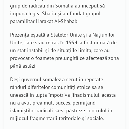
grup de radicali din Somalia au început să
impună legea Sharia și au fondat grupul
paramilitar Harakat Al-Shabab.
Prezența eșuată a Statelor Unite și a Națiunilor
Unite, care s-au retras în 1994, a fost urmată de
un stat instabil și de situațiile limită, care au
provocat o foamete prelungită ce afectează zona
până astăzi.
Deși guvernul somalez a cerut în repetate
rânduri diferitelor comunități etnice să se
unească în lupta împotriva jihadismului, acesta
nu a avut prea mult succes, permițând
islamiștilor radicali să-și păstreze controlul în
mijlocul fragmentării teritoriale și sociale.