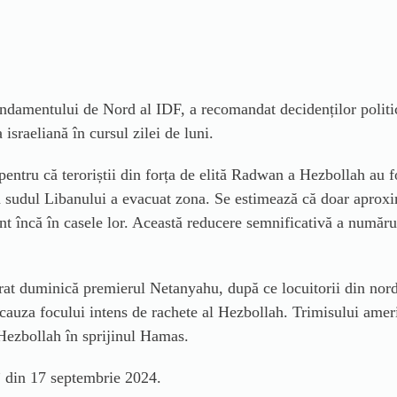
mentului de Nord al IDF, a recomandat decidenților politici 
sraeliană în cursul zilei de luni.
pentru că teroriștii din forța de elită Radwan a Hezbollah au f
in sudul Libanului a evacuat zona.
Se estimează că doar aproxim
t încă în casele lor.
Această reducere semnificativă a numărul
rat duminică premierul Netanyahu, după ce locuitorii din nord
cauza focului intens de rachete al Hezbollah.
Trimisului amer
 Hezbollah în sprijinul Hamas.
 din 17 septembrie 2024.