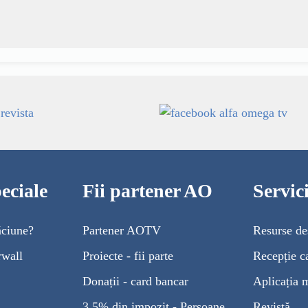
eciale
Fii partener AO
Servi
ăciune?
Partener AOTV
Resurse de
rwall
Proiecte - fii parte
Recepție c
Donații - card bancar
Aplicația 
3,5% din impozit - Persoane
Revistă