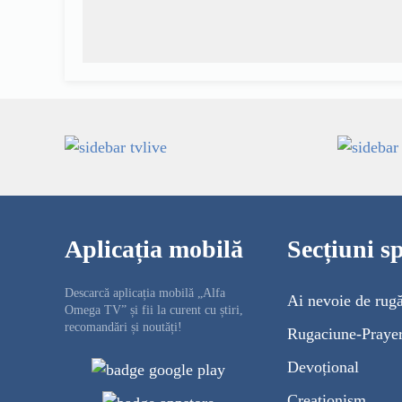
Aplicația mobilă
Secțiuni sp
Descarcă aplicația mobilă „Alfa
Ai nevoie de rug
Omega TV” și fii la curent cu știri,
recomandări și noutăți!
Rugaciune-Praye
Devoțional
Creaționism