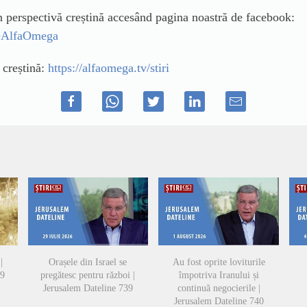
in perspectivă creștină accesând pagina noastră de facebook:
ileAlfaOmega
ă creștină:
https://alfaomega.tv/stiri
|
Orașele din Israel se
Au fost oprite loviturile
49
pregătesc pentru război |
împotriva Iranului și
Jerusalem Dateline 739
continuă negocierile |
Jerusalem Dateline 740