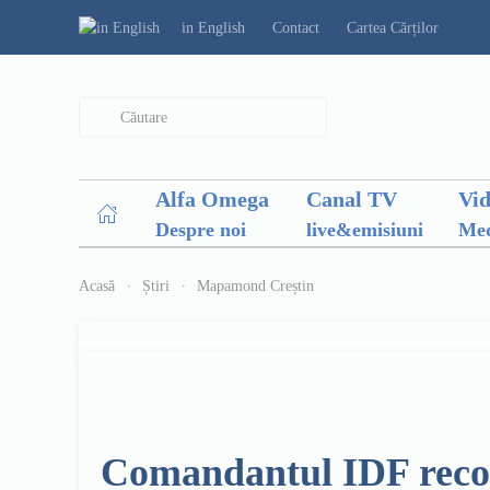
in English
Contact
Cartea Cărților
Type 2 or more characters for results.
Alfa Omega
Canal TV
Vi
Despre noi
live&emisiuni
Med
Acasă
Știri
Mapamond Creștin
Comandantul IDF recom