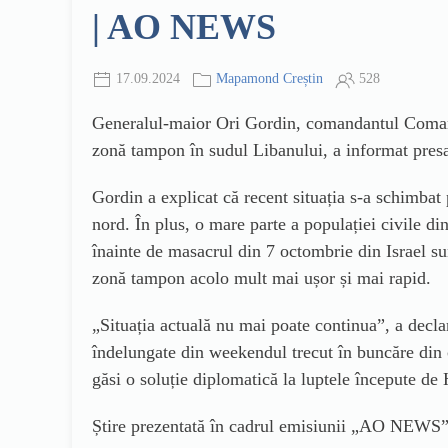
| AO NEWS
17.09.2024
Mapamond Creștin
528
Generalul-maior Ori Gordin, comandantul Comanda
zonă tampon în sudul Libanului, a informat presa i
Gordin a explicat că recent situația s-a schimbat 
nord. În plus, o mare parte a populației civile d
înainte de masacrul din 7 octombrie din Israel sun
zonă tampon acolo mult mai ușor și mai rapid.
„
Situația actuală nu mai poate continua”, a decla
îndelungate din weekendul trecut în buncăre din 
găsi o soluție diplomatică la luptele începute de
Știre prezentată în cadrul emisiunii „AO NEWS”