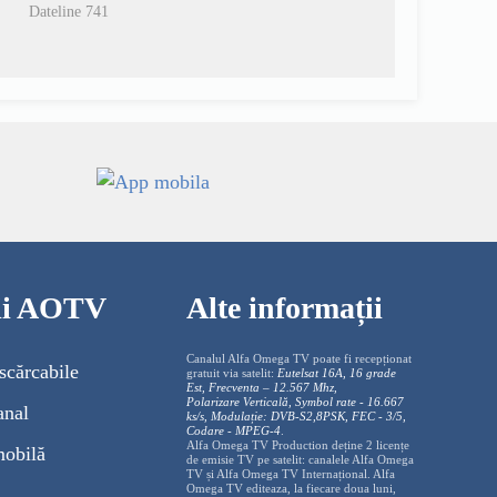
Dateline 741
cii AOTV
Alte informații
Canalul Alfa Omega TV poate fi recepționat
scărcabile
gratuit via satelit:
Eutelsat 16A, 16 grade
Est, Frecventa – 12.567 Mhz,
Polarizare
Vertica
lă, Symbol rate - 16.667
anal
ks/s, Modulație: DVB-S2,8PSK, FEC - 3/5,
Codare - MPEG-4
.
Alfa Omega TV Production deține 2 licențe
mobilă
de emisie TV pe satelit: canalele Alfa Omega
TV și Alfa Omega TV Internațional. Alfa
Omega TV editeaza, la fiecare doua luni,