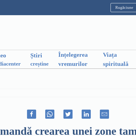
Rugăciune
Înțelegerea
Viața
deo
Știri
vremurilor
spirituală
iacenter
creștine
andă crearea unei zone tam