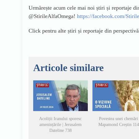
Urmărește acum cele mai noi știri și reportaje d
@StirileAlfaOmega!
https://facebook.com/Stir
Click pentru alte știri și reportaje din perspectiv
Articole similare
Acoliții Iranului sporesc
Povestea unei chemări 
amenințările | Jerusalem
Mapamond Creștin 11
Dateline 738