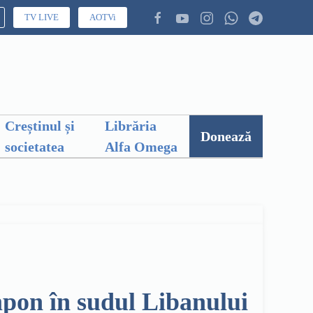
TV LIVE
AOTVi
Creștinul și
Librăria
Donează
societatea
Alfa Omega
pon în sudul Libanului