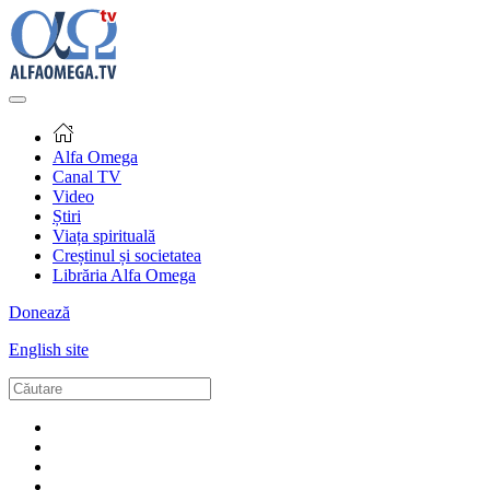
Alfa Omega
Canal TV
Video
Știri
Viața spirituală
Creștinul și societatea
Librăria Alfa Omega
Donează
English site