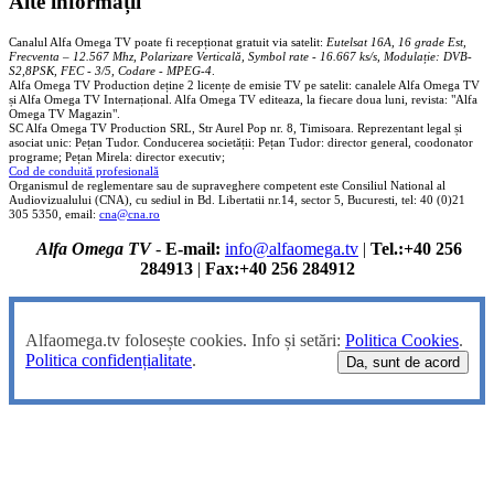
Alte informații
Canalul Alfa Omega TV poate fi recepționat gratuit via satelit:
Eutelsat 16A, 16 grade Est,
Frecventa – 12.567 Mhz, Polarizare
Vertica
lă, Symbol rate - 16.667 ks/s, Modulație: DVB-
S2,8PSK, FEC - 3/5, Codare - MPEG-4
.
Alfa Omega TV Production deține 2 licențe de emisie TV pe satelit: canalele Alfa Omega TV
și Alfa Omega TV Internațional. Alfa Omega TV editeaza, la fiecare doua luni, revista: "Alfa
Omega TV Magazin".
SC Alfa Omega TV Production SRL, Str Aurel Pop nr. 8, Timisoara. Reprezentant legal și
asociat unic: Pețan Tudor. Conducerea societății: Pețan Tudor: director general, coodonator
programe; Pețan Mirela: director executiv;
Cod de conduită profesională
Organismul de reglementare sau de supraveghere competent este Consiliul National al
Audiovizualului (CNA), cu sediul in Bd. Libertatii nr.14, sector 5, Bucuresti, tel: 40 (0)21
305 5350, email:
cna@cna.ro
Alfa Omega TV
-
E-mail:
info@alfaomega.tv
|
Tel.:+40 256
284913
|
Fax:+40 256 284912
Alfaomega.tv folosește cookies. Info și setări:
Politica Cookies
.
Politica confidențialitate
.
Da, sunt de acord