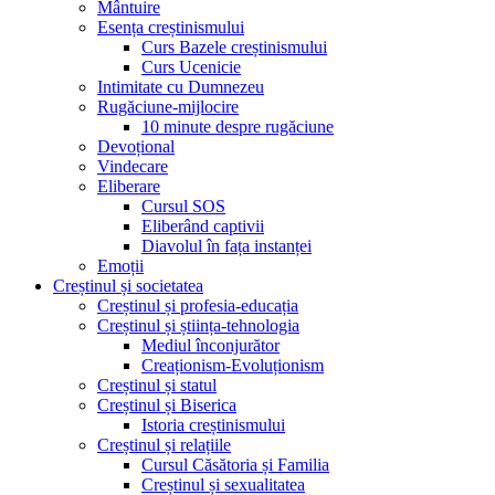
Mântuire
Esența creștinismului
Curs Bazele creștinismului
Curs Ucenicie
Intimitate cu Dumnezeu
Rugăciune-mijlocire
10 minute despre rugăciune
Devoțional
Vindecare
Eliberare
Cursul SOS
Eliberând captivii
Diavolul în fața instanței
Emoții
Creștinul și societatea
Creștinul și profesia-educația
Creștinul și știința-tehnologia
Mediul înconjurător
Creaționism-Evoluționism
Creștinul și statul
Creștinul și Biserica
Istoria creștinismului
Creștinul și relațiile
Cursul Căsătoria și Familia
Creștinul și sexualitatea