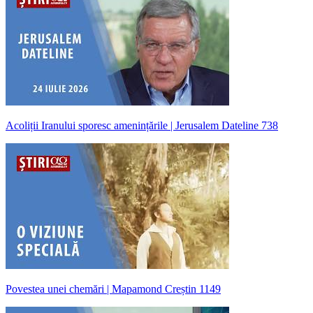
Acoliții Iranului sporesc amenințările | Jerusalem Dateline 738
Povestea unei chemări | Mapamond Creștin 1149