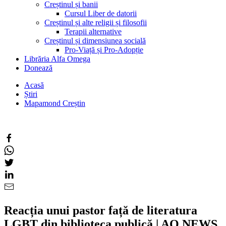
Creștinul și banii
Cursul Liber de datorii
Creștinul și alte religii și filosofii
Terapii alternative
Creștinul și dimensiunea socială
Pro-Viață și Pro-Adopție
Librăria Alfa Omega
Donează
Acasă
Știri
Mapamond Creștin
Reacția unui pastor față de literatura
LGBT din biblioteca publică | AO NEWS