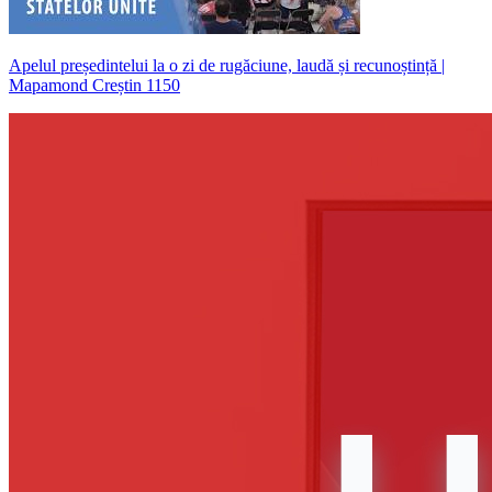
Apelul președintelui la o zi de rugăciune, laudă și recunoștință |
Mapamond Creștin 1150