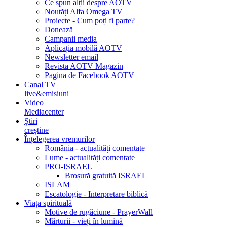
Ce spun alții despre AOTV
Noutăți Alfa Omega TV
Proiecte - Cum poți fi parte?
Donează
Campanii media
Aplicația mobilă AOTV
Newsletter email
Revista AOTV Magazin
Pagina de Facebook AOTV
Canal TV
live&emisiuni
Video
Mediacenter
Știri
creștine
Înțelegerea vremurilor
România - actualități comentate
Lume - actualități comentate
PRO-ISRAEL
Broșură gratuită ISRAEL
ISLAM
Escatologie - Interpretare biblică
Viața spirituală
Motive de rugăciune - PrayerWall
Mărturii - vieți în lumină