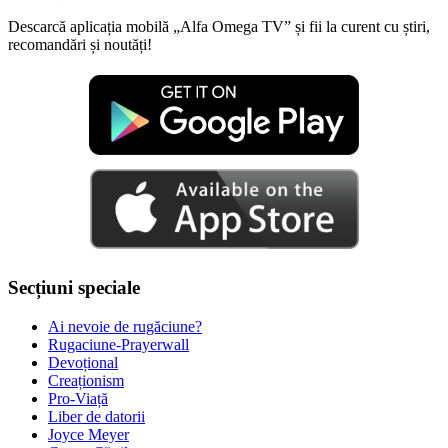
Descarcă aplicația mobilă „Alfa Omega TV” și fii la curent cu știri,
recomandări și noutăți!
Secțiuni speciale
Ai nevoie de rugăciune?
Rugaciune-Prayerwall
Devoțional
Creaționism
Pro-Viață
Liber de datorii
Joyce Meyer