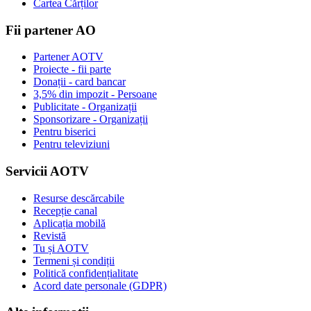
Cartea Cărților
Fii partener AO
Partener AOTV
Proiecte - fii parte
Donații - card bancar
3,5% din impozit - Persoane
Publicitate - Organizații
Sponsorizare - Organizații
Pentru biserici
Pentru televiziuni
Servicii AOTV
Resurse descărcabile
Recepție canal
Aplicația mobilă
Revistă
Tu și AOTV
Termeni și condiții
Politică confidențialitate
Acord date personale (GDPR)