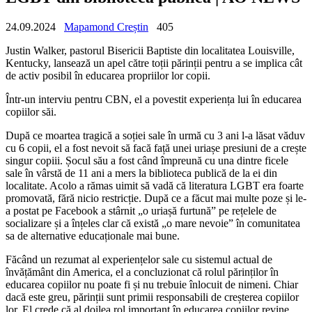
24.09.2024
Mapamond Creștin
405
Justin Walker, pastorul Bisericii Baptiste din localitatea Louisville,
Kentucky, lansează un apel către toții părinții pentru a se implica cât
de activ posibil în educarea propriilor lor copii.
Într-un interviu pentru CBN, el a povestit experiența lui în educarea
copiilor săi.
După ce moartea tragică a soției sale în urmă cu 3 ani l-a lăsat văduv
cu 6 copii, el a fost nevoit să facă față unei uriașe presiuni de a crește
singur copiii. Șocul său a fost când împreună cu una dintre ficele
sale în vârstă de 11 ani a mers la biblioteca publică de la ei din
localitate. Acolo a rămas uimit să vadă că literatura LGBT era foarte
promovată, fără nicio restricție. După ce a făcut mai multe poze și le-
a postat pe Facebook a stârnit „o uriașă furtună” pe rețelele de
socializare
și a înțeles clar că există „o mare nevoie” în comunitatea
sa de alternative educaționale mai bune.
Făcând un rezumat al experiențelor sale cu sistemul actual de
învățământ din America, el a concluzionat că rolul părinților în
educarea copiilor nu poate fi și nu trebuie înlocuit de nimeni.
Chiar
dacă este greu, părinții sunt primii responsabili de creșterea copiilor
lor.
El crede că al doilea rol important în educarea copiilor revine