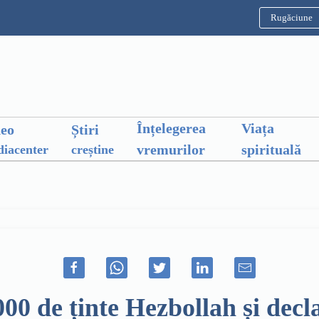
Rugăciune
Înțelegerea
Viața
deo
Știri
vremurilor
spirituală
iacenter
creștine
000 de ținte Hezbollah și decl