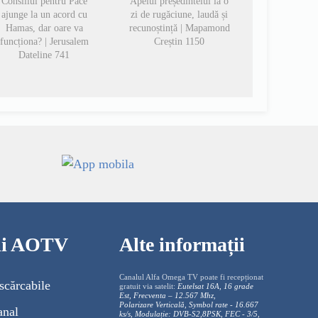
Consiliul pentru Pace
Apelul președintelui la o
ajunge la un acord cu
zi de rugăciune, laudă și
Hamas, dar oare va
recunoștință | Mapamond
funcționa? | Jerusalem
Creștin 1150
Dateline 741
cii AOTV
Alte informații
Canalul Alfa Omega TV poate fi recepționat
scărcabile
gratuit via satelit:
Eutelsat 16A, 16 grade
Est, Frecventa – 12.567 Mhz,
Polarizare
Vertica
lă, Symbol rate - 16.667
anal
ks/s, Modulație: DVB-S2,8PSK, FEC - 3/5,