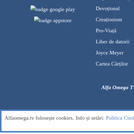
Devoțional
Creaționism
Pro-Viață
Liber de datorii
Joyce Meyer
Cartea Cărților
Alfa Omega T
Alfaomega.tv folosește cookies. Info și setări:
Politica Coo