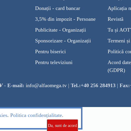
Donații - card bancar
Aplicația 
3,5% din impozit - Persoane
Revistă
Publicitate - Organizații
Tu și AO
Sponsorizare - Organizații
Termeni și 
Pentru biserici
Politică co
Pentru televiziuni
Acord date
(GDPR)
V
-
E-mail:
info@alfaomega.tv
|
Tel.:+40 256 284913
|
Fax:
kies
.
Politica confidențialitate
.
Da, sunt de acord