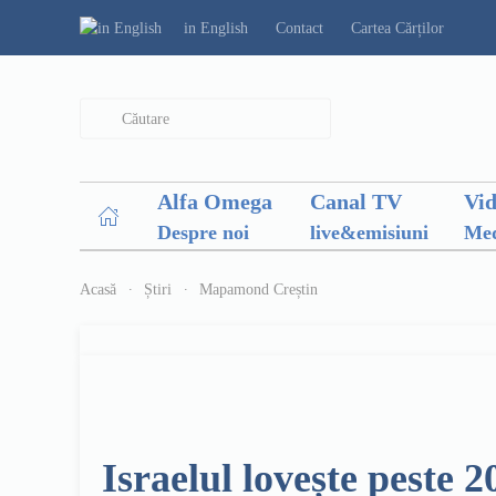
in English
Contact
Cartea Cărților
Type 2 or more characters for results.
Alfa Omega
Canal TV
Vi
Despre noi
live&emisiuni
Med
Acasă
Știri
Mapamond Creștin
Israelul lovește peste 2