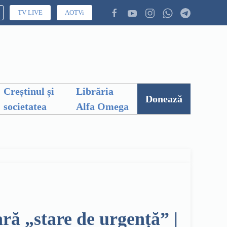
TV LIVE
AOTVi
Creștinul și
Librăria
Donează
societatea
Alfa Omega
ară „stare de urgență” |