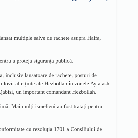
 lansat multiple salve de rachete asupra Haifa,
pentru a proteja siguranța publică.
a, inclusiv lansatoare de rachete, posturi de
 au lovit alte ținte ale Hezbollah în zonele Ayta ash
m Qabisi, un important comandant Hezbollah.
imă. Mai mulți israelieni au fost tratați pentru
conformitate cu rezoluția 1701 a Consiliului de