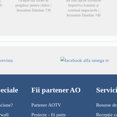
|
Orașele din Israel se
Au fost oprite loviturile
49
pregătesc pentru război |
împotriva Iranului și
Jerusalem Dateline 739
continuă negocierile |
Jerusalem Dateline 740
eciale
Fii partener AO
Servi
ăciune?
Partener AOTV
Resurse de
rwall
Proiecte - fii parte
Recepție c