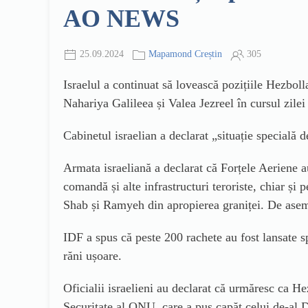
AO NEWS
25.09.2024
Mapamond Creștin
305
Israelul a continuat să lovească pozițiile Hezboll
Nahariya Galileea și Valea Jezreel în cursul zilei
Cabinetul israelian a declarat „situație specială d
Armata israeliană a declarat că Forțele Aeriene a
comandă și alte infrastructuri teroriste, chiar și p
Shab și Ramyeh din apropierea graniței. De aseme
IDF a spus că peste 200 rachete au fost lansate sp
răni ușoare.
Oficialii israelieni au declarat că urmăresc ca H
Securitate al ONU, care a pus capăt celui de-al 