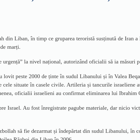
ah din Liban, în timp ce gruparea teroristă susținută de Iran a
 de marți.
e urgență” la nivel național, autorizând oficialii să ia măsuri 
u lovit peste 2000 de ținte în sudul Libanului și în Valea Beqa
e cele situate în casele civile. Artileria și tancurile israeliene
nea, oficialii israelieni au confirmat eliminarea lui Ibrahi
re Israel. Au fost înregistrate pagube materiale, dar nicio vict
ezbollah să fie dezarmat și îndepărtat din sudul Libanului, în 
Doilea Război din Liban în 2006.