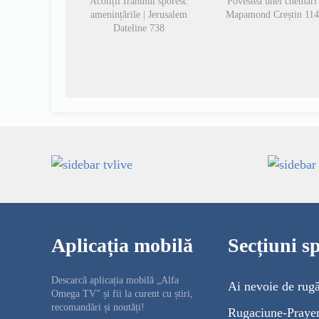
Acoliții Iranului sporesc
Povestea unei chemări 
amenințările | Jerusalem
Mapamond Creștin 11
Dateline 738
Aplicația mobilă
Secțiuni sp
Descarcă aplicația mobilă „Alfa
Ai nevoie de rug
Omega TV” și fii la curent cu știri,
recomandări și noutăți!
Rugaciune-Praye