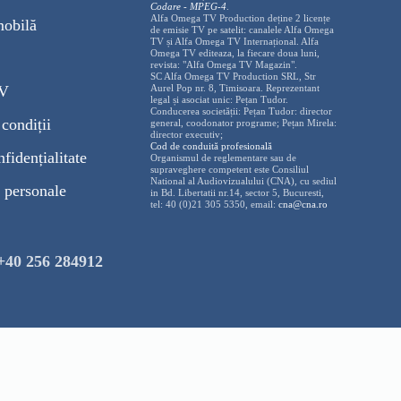
Codare - MPEG-4
.
Alfa Omega TV Production deține 2 licențe
mobilă
de emisie TV pe satelit: canalele Alfa Omega
TV și Alfa Omega TV Internațional. Alfa
Omega TV editeaza, la fiecare doua luni,
revista: "Alfa Omega TV Magazin".
SC Alfa Omega TV Production SRL, Str
TV
Aurel Pop nr. 8, Timisoara. Reprezentant
legal și asociat unic: Pețan Tudor.
Conducerea societății: Pețan Tudor: director
condiții
general, coodonator programe; Pețan Mirela:
director executiv;
Cod de conduită profesională
nfidențialitate
Organismul de reglementare sau de
supraveghere competent este Consiliul
National al Audiovizualului (CNA), cu sediul
 personale
in Bd. Libertatii nr.14, sector 5, Bucuresti,
tel: 40 (0)21 305 5350, email:
cna@cna.ro
+40 256 284912