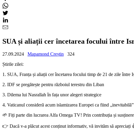
SUA și aliații cer încetarea focului între 
27.09.2024
Mapamond Creștin
324
Știrile zilei:
1. SUA, Franța și aliații cer încetarea focului timp de 21 de zile între I
2. IDF se pregătește pentru războiul terestru din Liban
3. Dilema lui Nasrallah în fața unor alegeri strategice
4. Vaticanul consideră acum islamizarea Europei ca fiind „inevitabilă”
🌱 Fiți parte din lucrarea Alfa Omega TV! Prin contribuția și susțin
👉 Dacă v-a plăcut acest conținut informativ, vă invităm să apreciați 👍