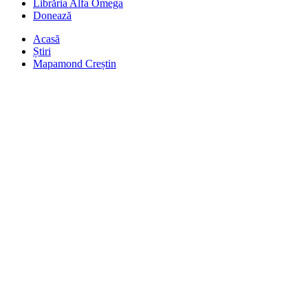
Librăria Alfa Omega
Donează
Acasă
Știri
Mapamond Creștin