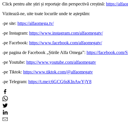
Click pentru alte știri și reportaje din perspectivă creștină:
https://alfao
Vizitează-ne, uite toate locurile unde te așteptăm:
-pe site:
https://alfaomega.tv/
-pe Instagram:
https://www.instagram.com/alfaomegatv/
-pe Facebook:
https://www.facebook.com/alfaomegatv/
-pe pagina de Facebook „Știrile Alfa Omega”:
https://facebook.com/
-pe Youtube:
https://www.youtube.com/alfaomegatv
-pe Tiktok:
https://www.tiktok.com/@alfaomegatv
-pe Telegram:
https://t.me/c6GCG6sKInAwYjY8