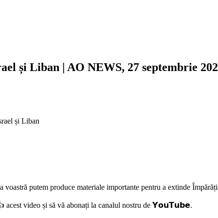
Israel și Liban | AO NEWS, 27 septembrie 20
srael și Liban
erea voastră putem produce materiale importante pentru a extinde Împăr
 acest video și să vă abonați la canalul nostru de 𝗬𝗼𝘂𝗧𝘂𝗯𝗲.