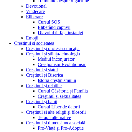
10 minute despre rugăciune
Devoțional
Vindecare
Eliberare
Cursul SOS
Eliberând captivii
Diavolul în fața instanței
Emoții
Creștinul și societatea
Creștinul și profesia-educația
Creștinul și știința-tehnologia
Mediul înconjurător
Creaționism-Evoluționism
Creștinul și statul
Creștinul și Biserica
Istoria creștinismului
Creștinul și relațiile
Cursul Căsătoria și Familia
Creștinul și sexualitatea
Creștinul și banii
Cursul Liber de datorii
Creștinul și alte religii și filosofii
Terapii alternative
Creștinul și dimensiunea socială
Pro-Viață și Pro-Adopție