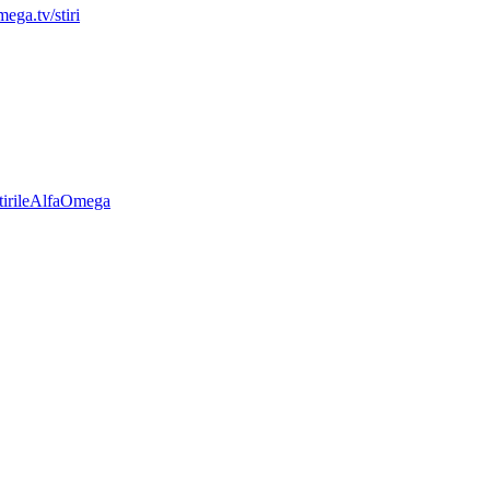
mega.tv/stiri
StirileAlfaOmega