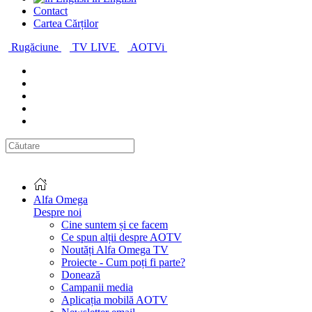
Contact
Cartea Cărților
Rugăciune
TV LIVE
AOTVi
Alfa Omega
Despre noi
Cine suntem și ce facem
Ce spun alții despre AOTV
Noutăți Alfa Omega TV
Proiecte - Cum poți fi parte?
Donează
Campanii media
Aplicația mobilă AOTV