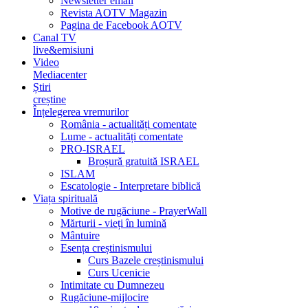
Newsletter email
Revista AOTV Magazin
Pagina de Facebook AOTV
Canal TV
live&emisiuni
Video
Mediacenter
Știri
creștine
Înțelegerea vremurilor
România - actualități comentate
Lume - actualități comentate
PRO-ISRAEL
Broșură gratuită ISRAEL
ISLAM
Escatologie - Interpretare biblică
Viața spirituală
Motive de rugăciune - PrayerWall
Mărturii - vieți în lumină
Mântuire
Esența creștinismului
Curs Bazele creștinismului
Curs Ucenicie
Intimitate cu Dumnezeu
Rugăciune-mijlocire