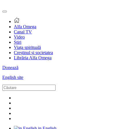
Alfa Omega
Canal TV
Video
Știri
Viața spirituală
Creștinul și societatea
Librăria Alfa Omega
Donează
English site
in English