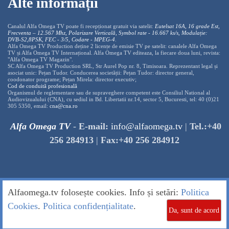
Alte informații
Canalul Alfa Omega TV poate fi recepționat gratuit via satelit:
Eutelsat 16A, 16 grade Est,
Frecventa – 12.567 Mhz, Polarizare
Vertica
lă, Symbol rate - 16.667 ks/s, Modulație:
DVB-S2,8PSK, FEC - 3/5, Codare - MPEG-4
.
Alfa Omega TV Production deține 2 licențe de emisie TV pe satelit: canalele Alfa Omega
TV și Alfa Omega TV Internațional. Alfa Omega TV editeaza, la fiecare doua luni, revista:
"Alfa Omega TV Magazin".
SC Alfa Omega TV Production SRL, Str Aurel Pop nr. 8, Timisoara. Reprezentant legal și
asociat unic: Pețan Tudor. Conducerea societății: Pețan Tudor: director general,
coodonator programe; Pețan Mirela: director executiv;
Cod de conduită profesională
Organismul de reglementare sau de supraveghere competent este Consiliul National al
Audiovizualului (CNA), cu sediul in Bd. Libertatii nr.14, sector 5, Bucuresti, tel: 40 (0)21
305 5350, email:
cna@cna.ro
Alfa Omega TV
-
E-mail:
info@alfaomega.tv
|
Tel.:+40
256 284913
|
Fax:+40 256 284912
Alfaomega.tv folosește cookies. Info și setări:
Politica
Cookies
.
Politica confidențialitate
.
Da, sunt de acord