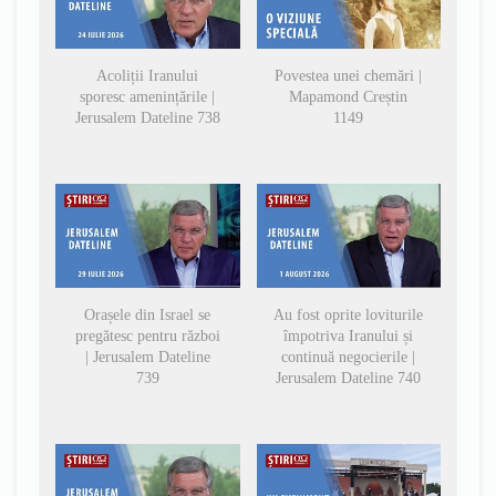
Acoliții Iranului
Povestea unei chemări |
sporesc amenințările |
Mapamond Creștin
Jerusalem Dateline 738
1149
Orașele din Israel se
Au fost oprite loviturile
pregătesc pentru război
împotriva Iranului și
| Jerusalem Dateline
continuă negocierile |
739
Jerusalem Dateline 740