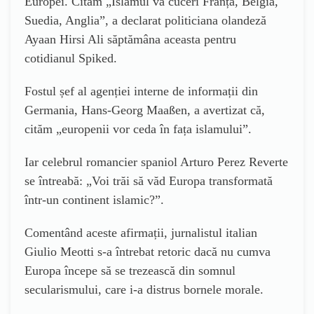
Europei. Cităm „Islamul va cuceri Franța, Belgia,
Suedia, Anglia”, a declarat politiciana olandeză
Ayaan Hirsi Ali săptămâna aceasta pentru
cotidianul Spiked.
Fostul șef al agenției interne de informații din
Germania, Hans-Georg Maaßen, a avertizat că,
cităm „europenii vor ceda în fața islamului”.
Iar celebrul romancier spaniol Arturo Perez Reverte
se întreabă: „Voi trăi să văd Europa transformată
într-un continent islamic?”.
Comentând aceste afirmații, jurnalistul italian
Giulio Meotti s-a întrebat retoric dacă nu cumva
Europa începe să se trezească din somnul
secularismului, care i-a distrus bornele morale.